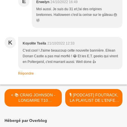
E
Erwelyn
24/10/2022 16:49
Moi aussi. Je suis du 31 et j'ai des origines
bretonnes. Halloween c'est la cerise sur le gâteau 🎂
🤣
K
Koyolite Tseila
21/10/2022 12:33
C'est cool ! J'aime beaucoup cette nouvelle bannière. Eilean
Donan Castle a pas mal morflé ! 😂 Et les E.T. geeks qui virent
en Poltergeist, c'est marrant aussi. Well done 👍
Répondre
< 📚 CRAIG JOHNSON -
🎙️ [PODCAST] FOUTRACK,
LONGMIRE T10
LA PLAYLIST DE L'ENFER
STEAMBOAT (THE SPIRIT
#22 - PÉPLUM >
OF STEAMBOAT, 2013)
Hébergé par Overblog