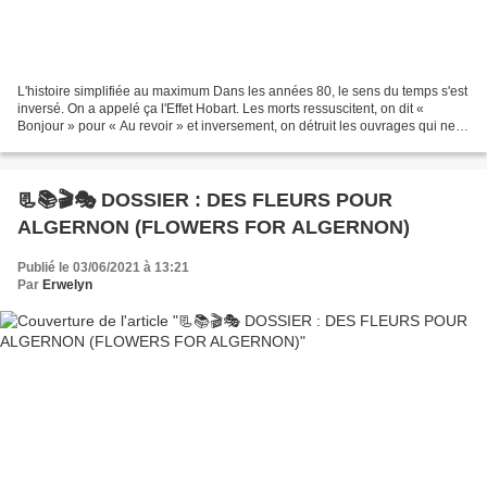
L'histoire simplifiée au maximum Dans les années 80, le sens du temps s'est
inversé. On a appelé ça l'Effet Hobart. Les morts ressuscitent, on dit «
Bonjour » pour « Au revoir » et inversement, on détruit les ouvrages qui ne
sont pas sensés avoir été...
📃📚🎬🎭 DOSSIER : DES FLEURS POUR
ALGERNON (FLOWERS FOR ALGERNON)
Publié le 03/06/2021 à 13:21
Par
Erwelyn