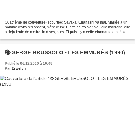
Quatrième de couverture (écourtée) Sayaka Kurahashi va mal. Mariée à un
homme d'affaires absent, mère d'une fillette de trois ans qu'elle maltraite, elle
a déjà tenté de mettre fin à ses jours. Et puis il y a cette étonnante amnésie :
elle n'a aucun souvenir...
📚 SERGE BRUSSOLO - LES EMMURÉS (1990)
Publié le 06/12/2020 à 10:09
Par
Erwelyn