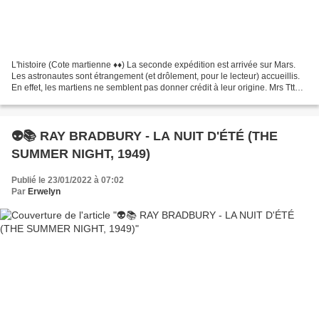
L'histoire (Cote martienne ♦♦) La seconde expédition est arrivée sur Mars.
Les astronautes sont étrangement (et drôlement, pour le lecteur) accueillis.
En effet, les martiens ne semblent pas donner crédit à leur origine. Mrs Ttt
leur ferme la porte au...
👽📚 RAY BRADBURY - LA NUIT D'ÉTÉ (THE
SUMMER NIGHT, 1949)
Publié le 23/01/2022 à 07:02
Par
Erwelyn