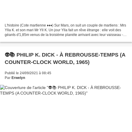
L'histoire (Cote martienne ♦♦♦) Sur Mars, on suit un couple de martiens : Mrs
Ylla K. et son mari Mr Yll K. Un jour Ylla fait un rêve étrange : elle voit des
géants d'1,85m venus de la troisième planète arrivant avec leur vaisseau -
Nathaniel York et...
👽📚 PHILIP K. DICK - À REBROUSSE-TEMPS (A
COUNTER-CLOCK WORLD, 1965)
Publié le 24/09/2021 à 08:45
Par
Erwelyn