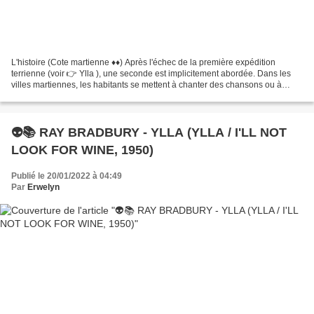
L'histoire (Cote martienne ♦♦) Après l'échec de la première expédition
terrienne (voir 👉 Ylla ), une seconde est implicitement abordée. Dans les
villes martiennes, les habitants se mettent à chanter des chansons ou à
jouer des airs qui leur sont inconnus...
👽📚 RAY BRADBURY - YLLA (YLLA / I'LL NOT
LOOK FOR WINE, 1950)
Publié le 20/01/2022 à 04:49
Par
Erwelyn