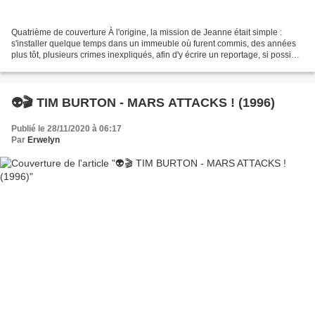
Quatrième de couverture À l'origine, la mission de Jeanne était simple :
s'installer quelque temps dans un immeuble où furent commis, des années
plus tôt, plusieurs crimes inexpliqués, afin d'y écrire un reportage, si possible
sensationnel... Mais aussitôt...
👽🎬 TIM BURTON - MARS ATTACKS ! (1996)
Publié le 28/11/2020 à 06:17
Par
Erwelyn