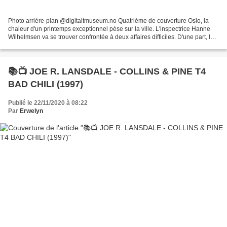
Photo arrière-plan @digitaltmuseum.no Quatrième de couverture Oslo, la
chaleur d'un printemps exceptionnel pèse sur la ville. L'inspectrice Hanne
Wilhelmsen va se trouver confrontée à deux affaires difficiles. D'une part, les
" massacres du samedi " après...
📚📺 JOE R. LANSDALE - COLLINS & PINE T4
BAD CHILI (1997)
Publié le 22/11/2020 à 08:22
Par
Erwelyn