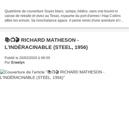
Quatrième de couverture Soyez blanc, sympa, hétéro, sans vrai boulot ni
caisse de retraite et vivez au Texas, royaume du port d'armes ! Hap Collins
attire les ennuis. Sa nonchalance agace. A peine remis d'une aventure et le
voilà mordu en plein champ...
📚📺🎬 RICHARD MATHESON -
L'INDÉRACINABLE (STEEL, 1956)
Publié le 20/02/2020 à 08:50
Par
Erwelyn