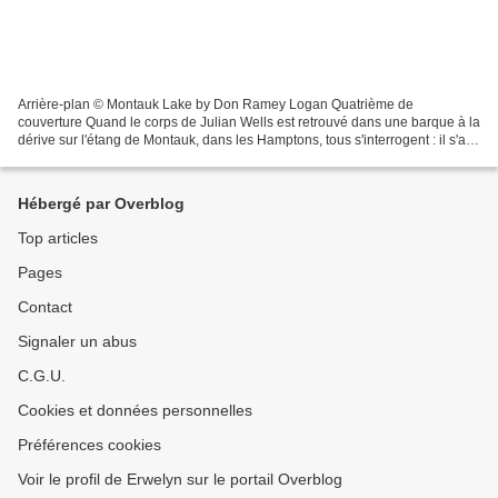
Arrière-plan © Montauk Lake by Don Ramey Logan Quatrième de
couverture Quand le corps de Julian Wells est retrouvé dans une barque à la
dérive sur l'étang de Montauk, dans les Hamptons, tous s'interrogent : il s'agit
manifestement d'un suicide, et pourtant,...
Hébergé par Overblog
Top articles
Pages
Contact
Signaler un abus
C.G.U.
Cookies et données personnelles
Préférences cookies
Voir le profil de Erwelyn sur le portail Overblog