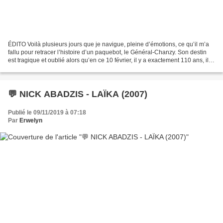
ÉDITO Voilà plusieurs jours que je navigue, pleine d’émotions, ce qu’il m’a
fallu pour retracer l’histoire d’un paquebot, le Général-Chanzy. Son destin
est tragique et oublié alors qu’en ce 10 février, il y a exactement 110 ans, il
faisait la Une de toute...
💬 NICK ABADZIS - LAÏKA (2007)
Publié le 09/11/2019 à 07:18
Par
Erwelyn