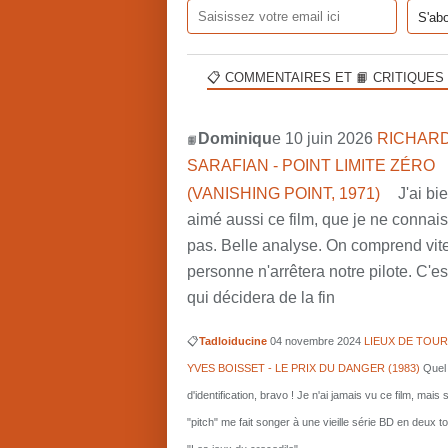
📋 COMMENTAIRES ET 📙 CRITIQUES
Dominiqu
e 10 juin 2026
RICHARD
📙
SARAFIAN - POINT LIMITE ZÉRO
(VANISHING POINT, 1971)
J'ai bi
aimé aussi ce film, que je ne connai
pas. Belle analyse. On comprend vit
personne n'arrêtera notre pilote. C'est
qui décidera de la fin
📋
Tadloiducine
04 novembre 2024
LIEUX DE TOUR
YVES BOISSET - LE PRIX DU DANGER (1983)
Quel 
d'identification, bravo ! Je n'ai jamais vu ce film, mais 
"pitch" me fait songer à une vieille série BD en deux 