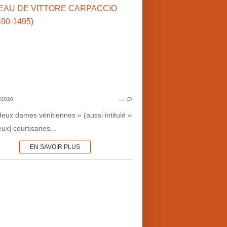
2000'S
ART
PEINTURE
ITALIE
RENAISSANCE
DESTINS
SARAH DUNANT (GB)
HERVELINE
/2020
…
LITTÉRATURE BRITANNIQUE
ÉDOU
deux dames vénitiennes » (aussi intitulé «
ux] courtisanes...
EN SAVOIR PLUS
PEINTURE