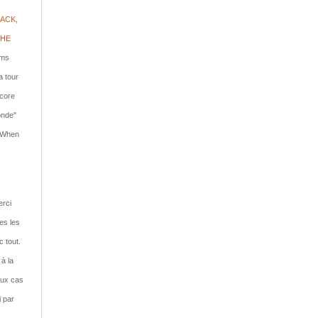
ACK,
PHE
lms
a tour
ncore
onde"
: When
rci
tes les
c tout.
 à la
eux cas
i par