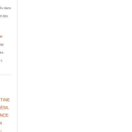
isés dans
nt des
IM
nde
ire
-)
TINE
ÉSIL
NCE
N
-