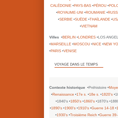
CALÉDONIE
•
PAYS-BAS
•
PÉROU
•
POL
•
ROYAUME-UNI
•
ROUMANIE
•
RUSS
•
SERBIE
•
SUÈDE
•
THAÏLANDE
•
US
•
VIETNAM
Villes
•
BERLIN
•
LONDRES
•LOS ANGE
•
MARSEILLE
•
MOSCOU
•
NICE
•
NEW Y
•
PARIS
•
VENISE
VOYAGE DANS LE TEMPS
Contexte historique
•Préhistoire •
Moye
•
Renaissance
•
17e s.
•
18e s.
•
1820's
•1
•1840's •
1850's
•
1860's
•1870's •188
•
1890's
•
1900's
•
1910's
•
Guerre 14-18
•
•
1930's
•
Troisième Reich
•
Guerre 39