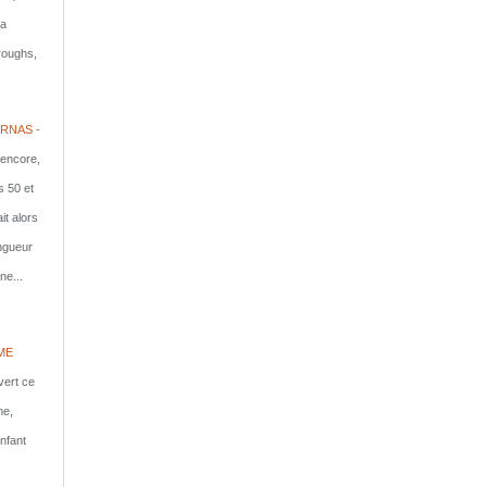
la
rroughs,
RNAS -
 encore,
s 50 et
it alors
ongueur
ne...
ME
vert ce
me,
nfant