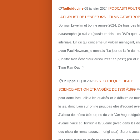
📋
Tadloiducine
08 janvier 2024
[PODCAST] FOUTR
LA PLAYLIST DE L'ENFER #26 - FILMS CATASTRO
Bonjour Erwelyn et bonne année 2024. De tous ces fi
catastrophe, je n'ai vu (plusieurs fois - en DVD) que L
infernale. En ce qui concerne un volcan menaçant, e
avec Paul Newman, je connais "Le jour de la fin du m
(un titre bien évocateur aussi, n'est-ce pas?) [en VO
Time Ran Out...].
📋
Philippe
11 juin 2023
BIBLIOTHÈQUE IDÉALE -
SCIENCE-FICTION ÉTRANGÈRE DE 1930 À1999
Me
pour cette liste ; elle a les qualités et le défauts de tou
listes, donc bien sûr on ne peut pas être d'accord ave
J'ai tout de même été surpris de voir Van Vogt relégué
45ème place et Heinlein à la 36ème (avec dans les d
des choix de roman assez.... originaux). Surpris auss