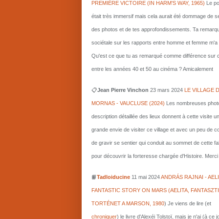
PREMIÈRE VICTOIRE (IN HARM'S WAY, 1965)
Le po
était très immersif mais cela aurait été dommage de s
des photos et de tes approfondissements. Ta remarq
sociétale sur les rapports entre homme et femme m'a i
Qu'est ce que tu as remarqué comme différence sur c
entre les années 40 et 50 au cinéma ? Amicalement
📋
Jean Pierre Vinchon
23 mars 2024
LE VILLAGE 
MORNAS - VAUCLUSE (2024)
Les nombreuses photo
description détaillée des lieux donnent à cette visite u
grande envie de visiter ce village et avec un peu de 
de gravir se sentier qui conduit au sommet de cette fa
pour découvrir la forteresse chargée d'Histoire. Merci 
📙
Tadloiducine
11 mai 2024
ANDRÁS RAJNAI - AELI
FANTASTIC STORY ON MARS (AELITA, FANTASZT
TORTÉNET A MARSON, 1980
)
Je viens de lire (et
chroniquer
) le livre d'Alexéi Tolstoï, mais je n'ai (à ce 