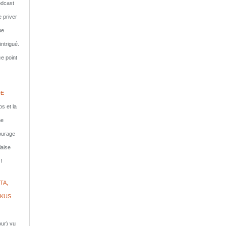
dcast
e priver
ue
ntrigué.
e point
DE
s et la
ne
courage
laise
!
TA,
IKUS
jour) vu