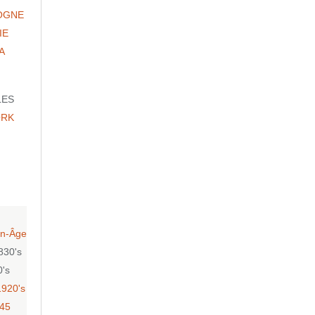
OGNE
IE
A
LES
ORK
n-Âge
830's
0's
1920's
-45