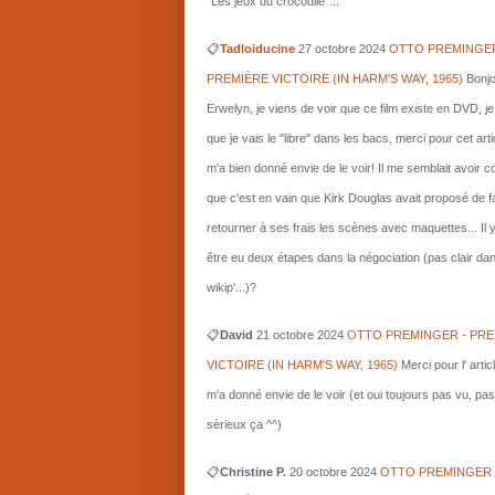
"Les jeux du crocodile"...
📋
Tadloiducine
27 octobre 2024
OTTO PREMINGER
PREMIÈRE VICTOIRE (IN HARM'S WAY, 1965)
Bonjo
Erwelyn, je viens de voir que ce film existe en DVD, j
que je vais le "libre" dans les bacs, merci pour cet arti
m'a bien donné envie de le voir! Il me semblait avoir 
que c'est en vain que Kirk Douglas avait proposé de f
retourner à ses frais les scènes avec maquettes... Il 
être eu deux étapes dans la négociation (pas clair da
wikip'...)?
📋
David
21 octobre 2024
OTTO PREMINGER - PRE
VICTOIRE (IN HARM'S WAY, 1965)
Merci pour l' artic
m'a donné envie de le voir (et oui toujours pas vu, pas
sérieux ça ^^)
📋
Christine P.
20 octobre 2024
OTTO PREMINGER 