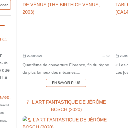
 C.
en
22/08/2021
…
28/05
ssais
Quatrième de couverture Florence, fin du règne
« Les 
e que
du plus fameux des mécènes,...
Les [de
 lui
EN SAVOIR PLUS
NAGE :
📃 L'ART FANTASTIQUE DE JÉRÔME
travail
BOSCH (2020)
son
tomes,