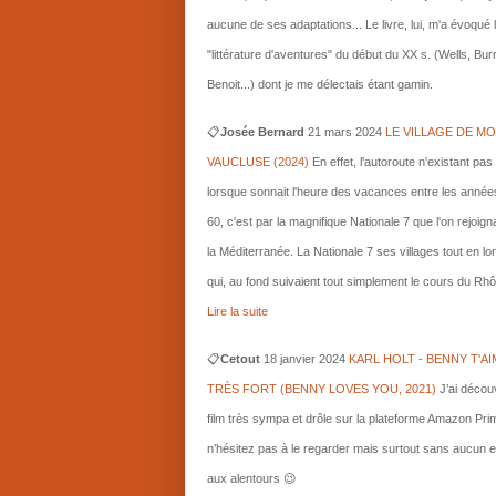
aucune de ses adaptations... Le livre, lui, m'a évoqué 
"littérature d'aventures" du début du XX s. (Wells, Bu
Benoit...) dont je me délectais étant gamin.
📋
Josée Bernard
21 mars
2024
LE VILLAGE DE MO
VAUCLUSE (2024)
En effet, l'autoroute n'existant pas
lorsque sonnait l'heure des vacances entre les année
60, c'est par la magnifique Nationale 7 que l'on rejoigna
la Méditerranée. La Nationale 7 ses villages tout en l
qui, au fond suivaient tout simplement le cours du Rhô
Lire la suite
📋
Cetout
18 janvier 2024
KARL HOLT - BENNY T'AI
TRÈS FORT (BENNY LOVES YOU, 2021)
J’ai décou
film très sympa et drôle sur la plateforme Amazon Pri
n’hésitez pas à le regarder mais surtout sans aucun e
aux alentours 😉