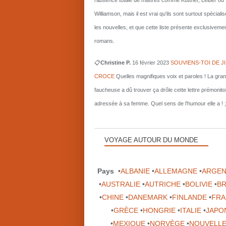
l'absence totale de maîtres comme Kuttner, Leiber ou
Williamson, mais il est vrai qu'ils sont surtout spécial
les nouvelles, et que cette liste présente exclusiveme
romans.
📋
Christine P.
16 février 2023
SOUVIENS-TOI DE J
CROCE
Quelles magnifiques voix et paroles ! La gra
faucheuse a dû trouver ça drôle cette lettre prémonito
adressée à sa femme. Quel sens de l'humour elle a ! ;
VOYAGE AUTOUR DU MONDE
Pays
•
ALBANIE
•
ALLEMAGNE
•
ARGEN
•
AUSTRALIE
•
AUTRICHE
•
BOLIVIE
•
BR
•
CHINE
•
DANEMARK
•
FINLANDE
•
FRA
•
GRÈCE
•
HONGRIE
•
ITALIE
•
JAPO
•
MEXIQUE
•
NORVÈGE
•
NOUVELLE