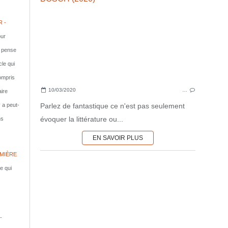
 -
ur
e pense
cle qui
compris
10/03/2020
…
aire
Parlez de fantastique ce n'est pas seulement
y a peut-
évoquer la littérature ou...
ns
EN SAVOIR PLUS
MIÈRE
le qui
-