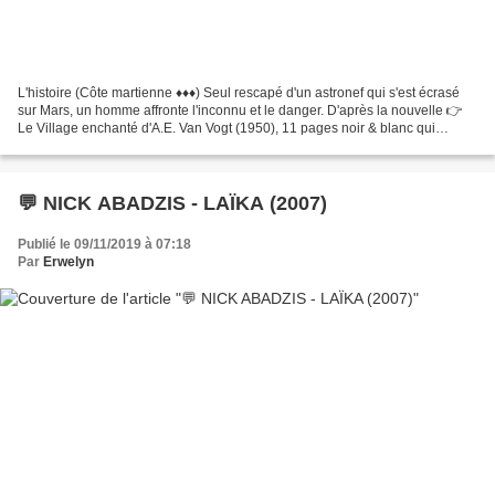
L'histoire (Côte martienne ♦♦♦) Seul rescapé d'un astronef qui s'est écrasé
sur Mars, un homme affronte l'inconnu et le danger. D'après la nouvelle 👉
Le Village enchanté d'A.E. Van Vogt (1950), 11 pages noir & blanc qui
illustrent parfaitement son récit...
💬 NICK ABADZIS - LAÏKA (2007)
Publié le 09/11/2019 à 07:18
Par
Erwelyn