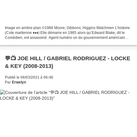
Image en arrière-plan ©1986 Moore, Gibbons, Higgins Watchmen L’histoire
(Cote martienne ♦♦♦) Elle démarre en 1985 alors qu’Edward Blake, dit le
Comédien, est assassiné. Agent numéro un du gouvernement américain
depuis quarante ans, il est aussi un ancien...
💬📺 JOE HILL / GABRIEL RODRIGUEZ - LOCKE
& KEY (2008-2013)
Publié le 06/03/2021 à 06:46
Par
Erwelyn