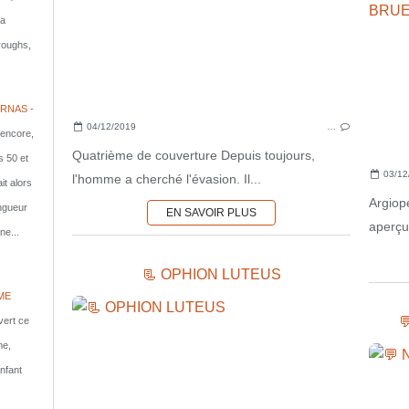
la
rroughs,
RNAS -
04/12/2019
…
 encore,
Quatrième de couverture Depuis toujours,
s 50 et
03/12
l'homme a cherché l'évasion. Il...
it alors
Argiope
ongueur
EN SAVOIR PLUS
aperçue
ne...
📃 OPHION LUTEUS
ME

vert ce
me,
nfant