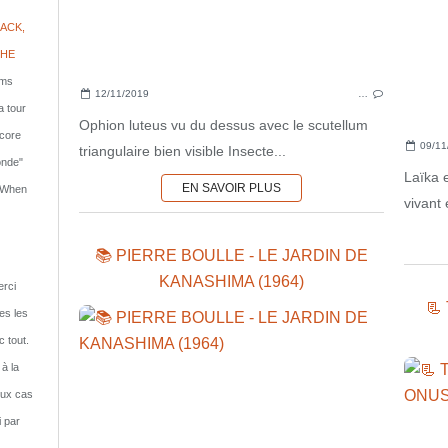
ACK,
PHE
lms
12/11/2019
…
a tour
Ophion luteus vu du dessus avec le scutellum
ncore
09/11
triangulaire bien visible Insecte...
onde"
Laïka e
EN SAVOIR PLUS
: When
vivant 
📚 PIERRE BOULLE - LE JARDIN DE
KANASHIMA (1964)
rci
📃
tes les
c tout.
 à la
eux cas
i par