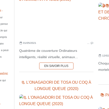
 -
ur
e pense
cle qui
compris
01/05/2021
…
aire
Quatrième de couverture Ordinateurs
y a peut-
12/02
intelligents, réalité virtuelle, animaux...
ns
Choquan
EN SAVOIR PLUS
mortels
MIÈRE
le qui
📃 L'ONAGADORI DE TOSA OU COQ À
LONGUE QUEUE (2020)
📚 
-