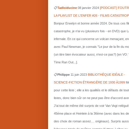
📋
Tadloiducine
08 janvier 2024
[PODCAST] FOUTR
LA PLAYLIST DE L'ENFER #26 - FILMS CATASTRO
Bonjour Erwelyn et bonne année 2024. De tous ces fi
catastrophe, je n'ai vu (plusieurs fois - en DVD) que L
infernale. En ce qui concerne un volcan menaçant, e
avec Paul Newman, je connais "Le jour de la fin du m
(un titre bien évocateur aussi, n'est-ce pas?) [en VO
Time Ran Out...].
📋
Philippe
11 juin 2023
BIBLIOTHÈQUE IDÉALE -
SCIENCE-FICTION ÉTRANGÈRE DE 1930 À1999
Me
pour cette liste ; elle a les qualités et le défauts de tou
listes, donc bien sûr on ne peut pas être d'accord ave
J'ai tout de même été surpris de voir Van Vogt relégué
45ème place et Heinlein à la 36ème (avec dans les d
des choix de roman assez.... originaux). Surpris auss