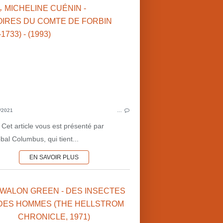
CHATGPT
CLAUDE D
SCIENCES & TECHNOLOGIES
MICHELIN
POÉSIE
HISTOIR
HAÏKUS
MARI
CATASTROPHES
CHRISTOBAL C
PÉRIO
/2021
…
PÉRIO
Cet article vous est présenté par
bal Columbus, qui tient...
EN SAVOIR PLUS
 WALON GREEN - DES INSECTES
DES HOMMES (THE HELLSTROM
ESSAIS
CHRONICLE, 1971)