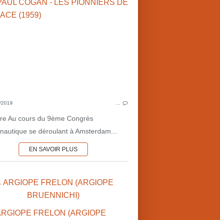
EN ASIE
CONQU
HISTOIRE DU 19ÈME S.
POUR
HISTOIRE DU 20ÈME S.
HISTOIR
HISTOIRE DU 21ÈME S.
MOYEN-ÂGE
SCIENCES & 
HISTOIRE DU 17ÈME S.
D
2020'S
LITTÉRATU
WERNHER VO
/2019
…
P
oire Au cours du 9ème Congrès
onautique se déroulant à Amsterdam...
EN SAVOIR PLUS
 ARGIOPE FRELON (ARGIOPE
CONQUÊTE SPATIALE
BRUENNICHI)
LUNE
POUR LA JEUNESSE