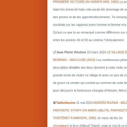
PREMIÈRE VICTOIRE (IN HARM'S WAY, 1965)
Le po
était très immersif mais cela aurait été dommage de s
des photos et de tes approfondissements. Ta remarq
sociétale sur les rapports entre homme et femme m'a i
Qu'est ce que tu as remarqué comme différence sur c
entre les années 40 et 50 au cinéma ? Amicalement
📋
Jean Pierre Vinchon
23 mars 2024
LE VILLAGE 
MORNAS - VAUCLUSE (2024)
Les nombreuses photo
description détaillée des lieux donnent à cette visite u
grande envie de visiter ce village et avec un peu de 
de gravir se sentier qui conduit au sommet de cette fa
pour découvrir la forteresse chargée d'Histoire. Merci 
📙
Tadloiducine
11 mai 2024
ANDRÁS RAJNAI - AELI
FANTASTIC STORY ON MARS (AELITA, FANTASZT
TORTÉNET A MARSON, 1980
)
Je viens de lire (et
chroniquer
) le livre d'Alexéi Tolstoï, mais je n'ai (à ce 