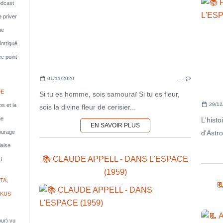
dcast
e priver
ue
ntrigué.
e point
01/11/2020
…
DE
Si tu es homme, sois samouraï Si tu es fleur,
29/12
s et la
sois la divine fleur de cerisier...
ne
L'hist
EN SAVOIR PLUS
d'Astr
courage
laise
📚 CLAUDE APPELL - DANS L'ESPACE
!
(1959)
TA,

IKUS
jour) vu