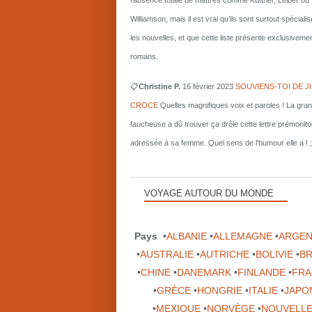
l'absence totale de maîtres comme Kuttner, Leiber ou
Williamson, mais il est vrai qu'ils sont surtout spécial
les nouvelles, et que cette liste présente exclusiveme
romans.
📋
Christine P.
16 février 2023
SOUVIENS-TOI DE J
CROCE
Quelles magnifiques voix et paroles ! La gra
faucheuse a dû trouver ça drôle cette lettre prémonito
adressée à sa femme. Quel sens de l'humour elle a ! ;
VOYAGE AUTOUR DU MONDE
Pays
•
ALBANIE
•
ALLEMAGNE
•
ARGEN
•
AUSTRALIE
•
AUTRICHE
•
BOLIVIE
•
BR
•
CHINE
•
DANEMARK
•
FINLANDE
•
FRA
•
GRÈCE
•
HONGRIE
•
ITALIE
•
JAPO
•
MEXIQUE
•
NORVÈGE
•
NOUVELLE