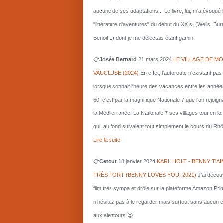
aucune de ses adaptations... Le livre, lui, m'a évoqué 
"littérature d'aventures" du début du XX s. (Wells, Bu
Benoit...) dont je me délectais étant gamin.
📋
Josée Bernard
21 mars
2024
LE VILLAGE DE MO
VAUCLUSE (2024)
En effet, l'autoroute n'existant pas
lorsque sonnait l'heure des vacances entre les année
60, c'est par la magnifique Nationale 7 que l'on rejoigna
la Méditerranée. La Nationale 7 ses villages tout en l
qui, au fond suivaient tout simplement le cours du Rhô
Lire la suite
📋
Cetout
18 janvier 2024
KARL HOLT - BENNY T'AI
TRÈS FORT (BENNY LOVES YOU, 2021)
J’ai décou
film très sympa et drôle sur la plateforme Amazon Pri
n’hésitez pas à le regarder mais surtout sans aucun e
aux alentours 😉