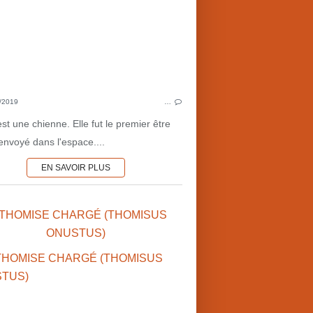
HERVELINE VINCHON (FR)
HISTOIR
SCIENCES & 
P
/2019
…
st une chienne. Elle fut le premier être
envoyé dans l'espace....
EN SAVOIR PLUS
 THOMISE CHARGÉ (THOMISUS
ALLEMAGNE
ONUSTUS)
CONQUÊTE SPATIALE
JAPON
SCIENCES & 
LUNE
OBSERVATIONS 
USA