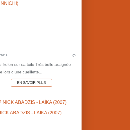
HISTOIRE DU 20ÈME S.
SCIENCES & 
1950'S
OBSERVATIONS 
SCIENCES & TECHNOLOGIES
TEXTES ANNOTÉS
CLAUDE APPELL (FR)
PAUL COGAN (FR)
/2019
…
 frelon sur sa toile Très belle araignée
 lors d'une cueillette...
EN SAVOIR PLUS
INSECTES
 NICK ABADZIS - LAÏKA (2007)
SCIENCES & TECHNOLOGIES
OBSERVATIONS NATURALISTES
ARTICLES
CONQU