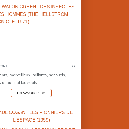
SCIENCES & TECHNOLOGIES
2000'S
MICHEL DE PRACONTAL
FIN 
ROBOTS-CYBORGS-ANDROIDES
NANOTECHNOLOGIES
INTELLIGENCES ARTIFICIELLES
DROGUES
CLONAGE
SCIENCES & 
OEU
/2021
…
D
ts, merveilleux, brillants, sensuels,
 et au final les seuls...
EN SAVOIR PLUS
PAUL COGAN - LES PIONNIERS DE
ANIMAUX
L'ESPACE (1959)
JAPON