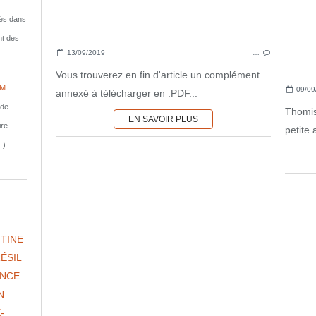
isés dans
nt des
13/09/2019
…
Vous trouverez en fin d'article un complément
IM
09/09
annexé à télécharger en .PDF...
nde
Thomis
EN SAVOIR PLUS
ire
petite
-)
TINE
ÉSIL
NCE
N
-