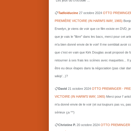
"Les jeux du crocodile"...
📋
Tadloiducine
27 octobre 2024
OTTO PREMINGER
PREMIÈRE VICTOIRE (IN HARM'S WAY, 1965)
Bonjo
Erwelyn, je viens de voir que ce film existe en DVD, j
que je vais le "libre" dans les bacs, merci pour cet arti
m'a bien donné envie de le voir! Il me semblait avoir 
que c'est en vain que Kirk Douglas avait proposé de f
retourner à ses frais les scènes avec maquettes... Il 
être eu deux étapes dans la négociation (pas clair da
wikip'...)?
📋
David
21 octobre 2024
OTTO PREMINGER - PRE
VICTOIRE (IN HARM'S WAY, 1965)
Merci pour l' artic
m'a donné envie de le voir (et oui toujours pas vu, pas
sérieux ça ^^)
📋
Christine P.
20 octobre 2024
OTTO PREMINGER 