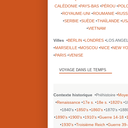
CALÉDONIE
•
PAYS-BAS
•
PÉROU
•
POL
•
ROYAUME-UNI
•
ROUMANIE
•
RUSS
•
SERBIE
•
SUÈDE
•
THAÏLANDE
•
US
•
VIETNAM
Villes
•
BERLIN
•
LONDRES
•LOS ANGE
•
MARSEILLE
•
MOSCOU
•
NICE
•
NEW Y
•
PARIS
•
VENISE
VOYAGE DANS LE TEMPS
Contexte historique
•Préhistoire •
Moye
•
Renaissance
•
17e s.
•
18e s.
•
1820's
•1
•1840's •
1850's
•
1860's
•1870's •188
•
1890's
•
1900's
•
1910's
•
Guerre 14-18
•
•
1930's
•
Troisième Reich
•
Guerre 39