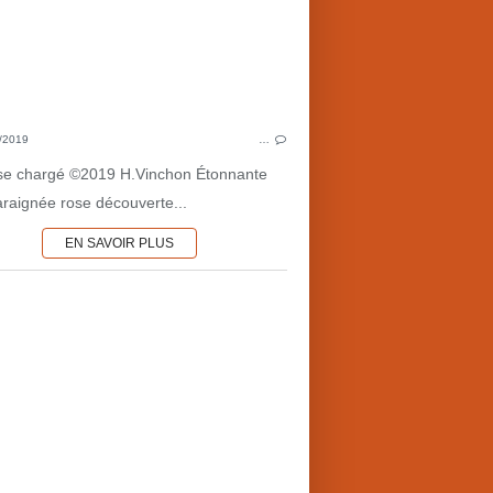
POLITIQUE-FICTION
HISTOIRE DU 20ÈME S.
HERVELINE
1960'S
SCIENCES & TECHNOLOGIES
/2019
…
e chargé ©2019 H.Vinchon Étonnante
 araignée rose découverte...
EN SAVOIR PLUS