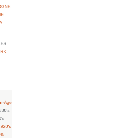
OGNE
IE
A
LES
ORK
n-Âge
830's
0's
1920's
-45