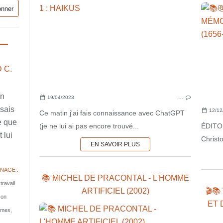
 C.
en
19/04/2023
…
ssais
12/12
Ce matin j'ai fais connaissance avec ChatGPT
e que
(je ne lui ai pas encore trouvé...
ÉDITO 
 lui
Christo
EN SAVOIR PLUS
NAGE :
📚 MICHEL DE PRACONTAL - L'HOMME
travail
ARTIFICIEL (2002)
🎬
son
ET 
tomes,