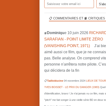
📋 COMMENTAIRES ET 📙 CRITIQUES
Dominiqu
e 10 juin 2026
RICHARD
📙
SARAFIAN - POINT LIMITE ZÉRO
(VANISHING POINT, 1971)
J'ai bi
aimé aussi ce film, que je ne connai
pas. Belle analyse. On comprend vit
personne n'arrêtera notre pilote. C'est
qui décidera de la fin
📋
Tadloiducine
04 novembre 2024
LIEUX DE TOUR
YVES BOISSET - LE PRIX DU DANGER (1983)
Quel 
d'identification, bravo ! Je n'ai jamais vu ce film, mais 
"pitch" me fait songer à une vieille série BD en deux 