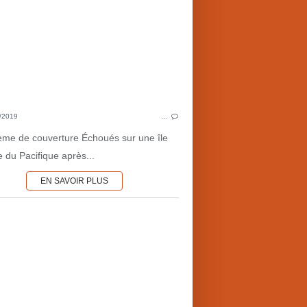
HENRI DE PARVILLE (FR)
1860'S
LITTÉRATURE FRANÇAISE
RO
SCIENCE-FICTION
JUL
CULTURE MARTIENNE
ALEXANDER VON H
COTE MARTIENNE ♦♦♦
LITTÉRATU
/2019
…
MARS•1860'S
P
ème de couverture Échoués sur une île
MARS•ROMANS
 du Pacifique après...
EN SAVOIR PLUS