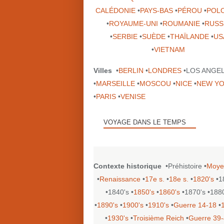
CALÉDONIE
•
PAYS-BAS
•
PÉROU
•
POL
•
ROYAUME-UNI
•
ROUMANIE
•
RUSS
•
SERBIE
•
SUÈDE
•
THAÏLANDE
•
US
•
VIETNAM
Villes
•
BERLIN
•
LONDRES
•LOS ANGE
•
MARSEILLE
•
MOSCOU
•
NICE
•
NEW Y
•
PARIS
•
VENISE
VOYAGE DANS LE TEMPS
Contexte historique
•Préhistoire •
Moye
•
Renaissance
•
17e s.
•
18e s.
•
1820's
•1
•1840's •
1850's
•
1860's
•1870's •188
•
1890's
•
1900's
•
1910's
•
Guerre 14-18
•
•
1930's
•
Troisième Reich
•
Guerre 39