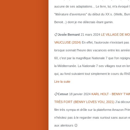
aucune de ses adaptations... Le livre, lui, m'a évoqué 
"littérature d'aventures" du début du XX s. (Wells, Bu
Benoit...) dont je me délectais étant gamin.
📋
Josée Bernard
21 mars
2024
LE VILLAGE DE MO
VAUCLUSE (2024)
En effet, l'autoroute n'existant pas
lorsque sonnait l'heure des vacances entre les année
60, c'est par la magnifique Nationale 7 que l'on rejoigna
la Méditerranée. La Nationale 7 ses villages tout en l
qui, au fond suivaient tout simplement le cours du Rhô
Lire la suite
📋
Cetout
18 janvier 2024
KARL HOLT - BENNY T'AI
TRÈS FORT (BENNY LOVES YOU, 2021)
J’ai décou
film très sympa et drôle sur la plateforme Amazon Pri
n’hésitez pas à le regarder mais surtout sans aucun e
aux alentours 😉