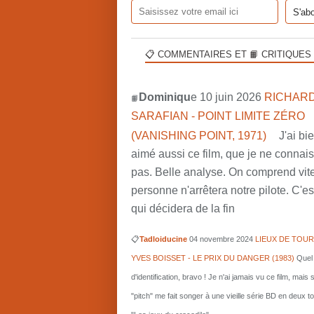
📋 COMMENTAIRES ET 📙 CRITIQUES
Dominiqu
e 10 juin 2026
RICHARD
📙
SARAFIAN - POINT LIMITE ZÉRO
(VANISHING POINT, 1971)
J'ai bi
aimé aussi ce film, que je ne connai
pas. Belle analyse. On comprend vit
personne n'arrêtera notre pilote. C'est
qui décidera de la fin
📋
Tadloiducine
04 novembre 2024
LIEUX DE TOUR
YVES BOISSET - LE PRIX DU DANGER (1983)
Quel 
d'identification, bravo ! Je n'ai jamais vu ce film, mais 
"pitch" me fait songer à une vieille série BD en deux 