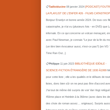
📋
Tadloiducine
08 janvier 2024
[PODCAST] FOUTR
LA PLAYLIST DE L'ENFER #26 - FILMS CATASTRO
Bonjour Erwelyn et bonne année 2024. De tous ces fi
catastrophe, je n'ai vu (plusieurs fois - en DVD) que L
infernale. En ce qui concerne un volcan menaçant, e
avec Paul Newman, je connais "Le jour de la fin du m
(un titre bien évocateur aussi, n'est-ce pas?) [en VO
Time Ran Out...].
📋
Philippe
11 juin 2023
BIBLIOTHÈQUE IDÉALE -
SCIENCE-FICTION ÉTRANGÈRE DE 1930 À1999
Me
pour cette liste ; elle a les qualités et le défauts de tou
listes, donc bien sûr on ne peut pas être d'accord ave
J'ai tout de même été surpris de voir Van Vogt relégué
45ème place et Heinlein à la 36ème (avec dans les d
des choix de roman assez.... originaux). Surpris auss