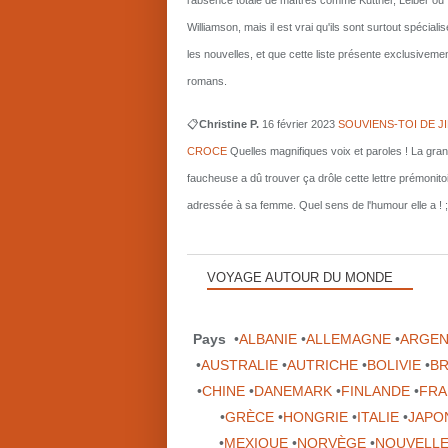
l'absence totale de maîtres comme Kuttner, Leiber ou
Williamson, mais il est vrai qu'ils sont surtout spécial
les nouvelles, et que cette liste présente exclusiveme
romans.
📋
Christine P.
16 février 2023
SOUVIENS-TOI DE J
CROCE
Quelles magnifiques voix et paroles ! La gra
faucheuse a dû trouver ça drôle cette lettre prémonito
adressée à sa femme. Quel sens de l'humour elle a ! ;
VOYAGE AUTOUR DU MONDE
Pays
•
ALBANIE
•
ALLEMAGNE
•
ARGEN
•
AUSTRALIE
•
AUTRICHE
•
BOLIVIE
•
BR
•
CHINE
•
DANEMARK
•
FINLANDE
•
FRA
•
GRÈCE
•
HONGRIE
•
ITALIE
•
JAPO
•
MEXIQUE
•
NORVÈGE
•
NOUVELLE