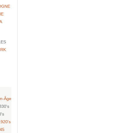
OGNE
IE
A
LES
ORK
n-Âge
830's
0's
1920's
-45