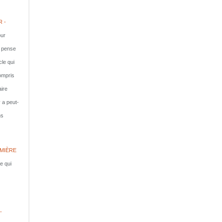
 -
ur
e pense
cle qui
compris
aire
y a peut-
ns
MIÈRE
le qui
-