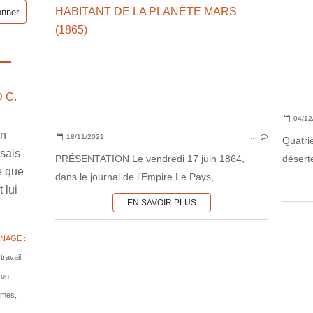
 C.
04/12
en
18/11/2021
…
Quatri
ssais
PRÉSENTATION Le vendredi 17 juin 1864,
déserte
e que
dans le journal de l'Empire Le Pays,...
 lui
EN SAVOIR PLUS
NAGE :
travail
son
tomes,