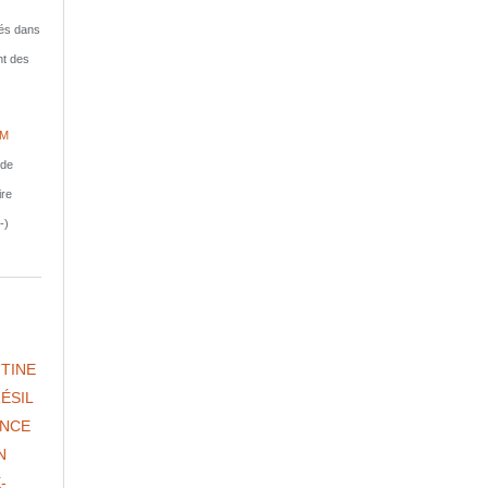
isés dans
nt des
IM
nde
ire
-)
TINE
ÉSIL
NCE
N
-