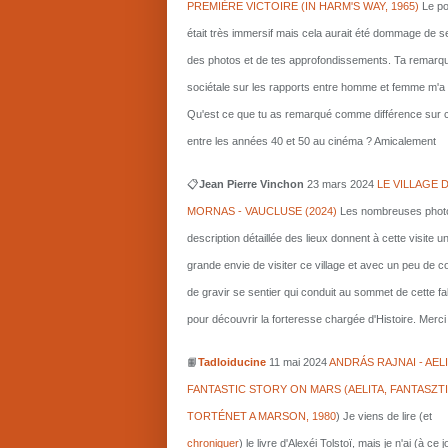
PREMIÈRE VICTOIRE (IN HARM'S WAY, 1965)
Le po
était très immersif mais cela aurait été dommage de s
des photos et de tes approfondissements. Ta remarq
sociétale sur les rapports entre homme et femme m'a i
Qu'est ce que tu as remarqué comme différence sur c
entre les années 40 et 50 au cinéma ? Amicalement
📋
Jean Pierre Vinchon
23 mars 2024
LE VILLAGE 
MORNAS - VAUCLUSE (2024)
Les nombreuses photo
description détaillée des lieux donnent à cette visite u
grande envie de visiter ce village et avec un peu de 
de gravir se sentier qui conduit au sommet de cette fa
pour découvrir la forteresse chargée d'Histoire. Merci 
📙
Tadloiducine
11 mai 2024
ANDRÁS RAJNAI - AELI
FANTASTIC STORY ON MARS (AELITA, FANTASZT
TORTÉNET A MARSON, 1980
)
Je viens de lire (et
chroniquer
) le livre d'Alexéi Tolstoï, mais je n'ai (à ce 