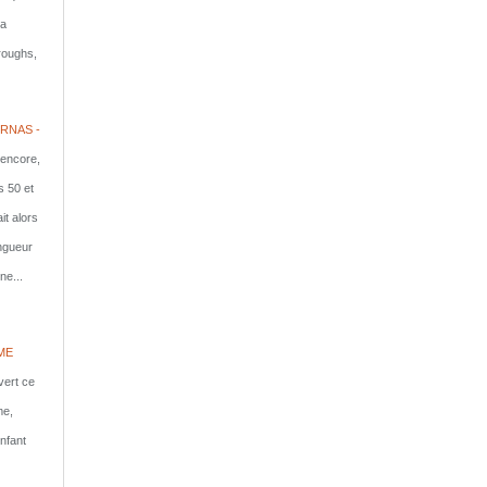
la
rroughs,
RNAS -
 encore,
s 50 et
it alors
ongueur
ne...
ME
vert ce
me,
nfant