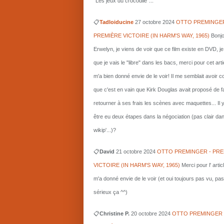
"Les jeux du crocodile"...
📋
Tadloiducine
27 octobre 2024
OTTO PREMINGER
PREMIÈRE VICTOIRE (IN HARM'S WAY, 1965)
Bonjo
Erwelyn, je viens de voir que ce film existe en DVD, j
que je vais le "libre" dans les bacs, merci pour cet arti
m'a bien donné envie de le voir! Il me semblait avoir 
que c'est en vain que Kirk Douglas avait proposé de f
retourner à ses frais les scènes avec maquettes... Il 
être eu deux étapes dans la négociation (pas clair da
wikip'...)?
📋
David
21 octobre 2024
OTTO PREMINGER - PRE
VICTOIRE (IN HARM'S WAY, 1965)
Merci pour l' artic
m'a donné envie de le voir (et oui toujours pas vu, pas
sérieux ça ^^)
📋
Christine P.
20 octobre 2024
OTTO PREMINGER 