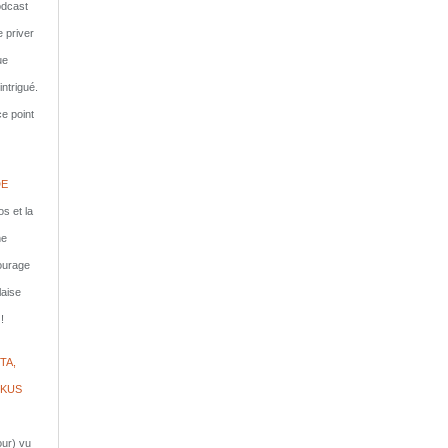
dcast
e priver
ue
ntrigué.
e point
DE
s et la
ne
courage
laise
!
TA,
IKUS
jour) vu