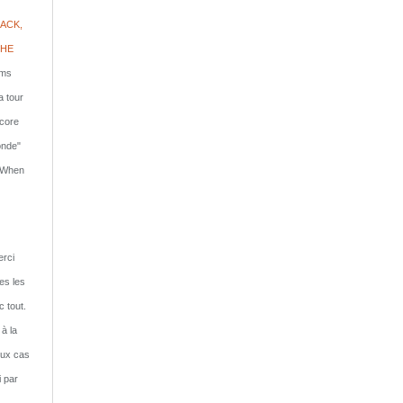
ACK,
PHE
lms
a tour
ncore
onde"
: When
rci
tes les
c tout.
 à la
eux cas
i par