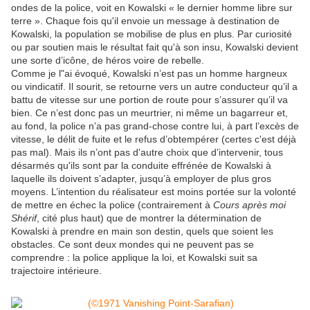
ondes de la police, voit en Kowalski « le dernier homme libre sur
terre ». Chaque fois qu'il envoie un message à destination de
Kowalski, la population se mobilise de plus en plus. Par curiosité
ou par soutien mais le résultat fait qu'à son insu, Kowalski devient
une sorte d’icône, de héros voire de rebelle.
Comme je l"ai évoqué, Kowalski n’est pas un homme hargneux
ou vindicatif. Il sourit, se retourne vers un autre conducteur qu’il a
battu de vitesse sur une portion de route pour s’assurer qu’il va
bien. Ce n’est donc pas un meurtrier, ni même un bagarreur et,
au fond, la police n’a pas grand-chose contre lui, à part l’excès de
vitesse, le délit de fuite et le refus d’obtempérer (certes c'est déjà
pas mal). Mais ils n’ont pas d'autre choix que d’intervenir, tous
désarmés qu'ils sont par la conduite effrénée de Kowalski à
laquelle ils doivent s’adapter, jusqu’à employer de plus gros
moyens. L’intention du réalisateur est moins portée sur la volonté
de mettre en échec la police (contrairement à
Cours après moi
Shérif
, cité plus haut) que de montrer la détermination de
Kowalski à prendre en main son destin, quels que soient les
obstacles. Ce sont deux mondes qui ne peuvent pas se
comprendre : la police applique la loi, et Kowalski suit sa
trajectoire intérieure.