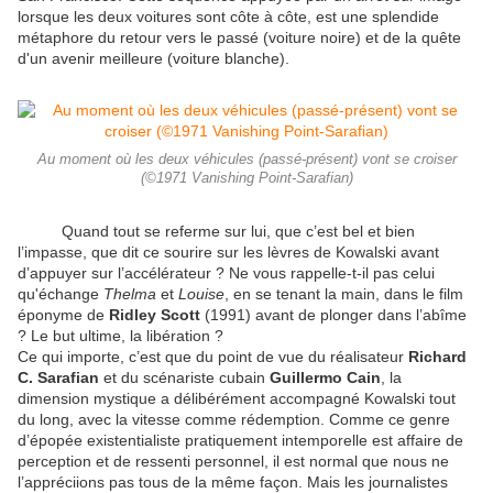
lorsque les deux voitures sont côte à côte, est une splendide
métaphore du retour vers le passé (voiture noire) et de la quête
d'un avenir meilleure (voiture blanche).
Au moment où les deux véhicules (passé-présent) vont se croiser
(©1971 Vanishing Point-Sarafian)
Quand tout se referme sur lui, que c’est bel et bien
l’impasse, que dit ce sourire sur les lèvres de Kowalski avant
d’appuyer sur l’accélérateur ? Ne vous rappelle-t-il pas celui
qu'échange
Thelma
et
Louise
, en se tenant la main, dans le film
éponyme de
Ridley Scott
(1991) avant de plonger dans l’abîme
? Le but ultime, la libération ?
Ce qui importe, c’est que du point de vue du réalisateur
Richard
C. Sarafian
et du scénariste cubain
Guillermo Cain
, la
dimension mystique a délibérément accompagné Kowalski tout
du long, avec la vitesse comme rédemption. Comme ce genre
d’épopée existentialiste pratiquement intemporelle est affaire de
perception et de ressenti personnel, il est normal que nous ne
l’appréciions pas tous de la même façon. Mais les journalistes