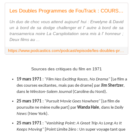
Les Doubles Programmes de FouTrack : COURSES-POURSUITES
Un duo de choc vous attend aujourd' hui : Erwelyne & David
un à bord de sa dodge challenger et l' autre à bord de sa
transamerica noire La Carsploitation sera mis à l' honneur ;
Deux films au ...
https://www.podcastics.com/podcast/episode/les-doubles-programmes-de-foutrack-courses-poursuites-418253/
Sources des critiques du film en 1971
19 mars 1971
:
"Film Has Exciting Races, No Drama"
[Le film a
des courses excitantes, mais pas de drame]
par
Jim Shertzer
,
dans le
Winston-Salem Journal
(Caroline du Nord).
25 mars 1971
:
"Pursuit Movie Goes Nowhere"
[Le film de
poursuite ne mène nulle part] par
Wanda Hale
, dans le
Daily
News
(New York).
25 mars 1971
:
"Vanishing Point: A Great Trip As Long As It
Keeps Moving"
[Point Limite Zéro : Un super voyage tant que