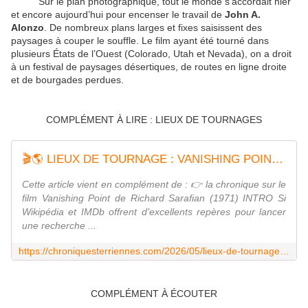
Sur le plan photographique, tout le monde s’accordait hier
et encore aujourd’hui pour encenser le travail de
John A.
Alonzo
. De nombreux plans larges et fixes saisissent des
paysages à couper le souffle. Le film ayant été tourné dans
plusieurs États de l’Ouest (Colorado, Utah et Nevada), on a droit
à un festival de paysages désertiques, de routes en ligne droite
et de bourgades perdues.
COMPLÉMENT À LIRE : LIEUX DE TOURNAGES
🎬🌎 LIEUX DE TOURNAGE : VANISHING POINT (1971) - Chroniques Terriennes - Le blog qui a soif de curiosité
Cette article vient en complément de : 👉 la chronique sur le
film Vanishing Point de Richard Sarafian (1971) INTRO Si
Wikipédia et IMDb offrent d'excellents repères pour lancer
une recherche ...
https://chroniquesterriennes.com/2026/05/lieux-de-tournage-vanishing-point-1971.html
COMPLÉMENT À ÉCOUTER