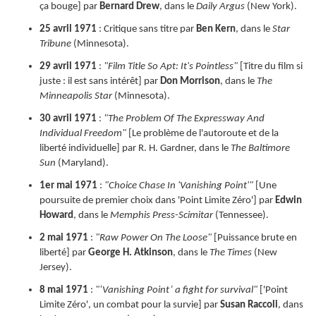
ça bouge] par
Bernard Drew
, dans le
Daily Argus
(New York).
25 avril 1971
: Critique sans titre par
Ben Kern
, dans le
Star
Tribune
(Minnesota).
29 avril 1971
:
"Film Title So Apt: It's Pointless"
[Titre du film si
juste : il est sans intérêt] par
Don Morrison
, dans le
The
Minneapolis Star
(Minnesota).
30 avril 1971
:
"The Problem Of The Expressway And
Individual Freedom"
[Le problème de l'autoroute et de la
liberté individuelle] par R. H. Gardner, dans le
The Baltimore
Sun
(Maryland).
1er mai 1971
:
"Choice Chase In 'Vanishing Point'"
[Une
poursuite de premier choix dans 'Point Limite Zéro'] par
Edwin
Howard
, dans le
Memphis Press-Scimitar
(Tennessee).
2 mai 1971
:
"Raw Power On The Loose"
[Puissance brute en
liberté] par
George H. Atkinson
, dans le
The Times
(New
Jersey).
8 mai 1971
:
"‘Vanishing Point’ a fight for survival"
['Point
Limite Zéro', un combat pour la survie] par
Susan Raccoli
, dans