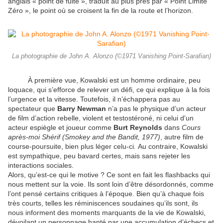
anglais « point de fuite », traduit au plus près par « Point Limite
Zéro », le point où se croisent la fin de la route et l’horizon.
La photographie de John A. Alonzo (©1971 Vanishing Point-Sarafian)
À première vue, Kowalski est un homme ordinaire, peu
loquace, qui s’efforce de relever un défi, ce qui explique à la fois
l’urgence et la vitesse. Toutefois, il n’échappera pas au
spectateur que
Barry Newman
n’a pas le physique d’un acteur
de film d’action rebelle, violent et testostéroné, ni celui d'un
acteur espiègle et joueur comme
Burt Reynolds
dans
Cours
après-moi Shérif (Smokey and the Bandit, 1977)
, autre film de
course-poursuite, bien plus léger celu-ci
.
Au contraire, Kowalski
est sympathique, peu bavard certes, mais sans rejeter les
interactions sociales.
Alors, qu’est-ce qui le motive ? Ce sont en fait les flashbacks qui
nous mettent sur la voie. Ils sont loin d’être désordonnés, comme
l’ont pensé certains critiques à l’époque. Bien qu’à chaque fois
très courts, telles les réminiscences soudaines qu’ils sont, ils
nous informent des moments marquants de la vie de Kowalski,
dévoilant un personnage hanté par une accumulation d’échecs et