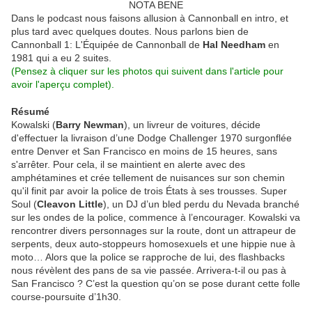
NOTA BENE
Dans le podcast nous faisons allusion à Cannonball en intro, et
plus tard avec quelques doutes. Nous parlons bien de
Cannonball 1: L'Équipée de Cannonball de
Hal Needham
en
1981 qui a eu 2 suites.
(Pensez à cliquer sur les photos qui suivent dans l'article pour
avoir l'aperçu complet).
Résumé
Kowalski (
Barry Newman
), un livreur de voitures, décide
d'effectuer la livraison d’une Dodge Challenger 1970 surgonflée
entre Denver et San Francisco en moins de 15 heures, sans
s'arrêter. Pour cela, il se maintient en alerte avec des
amphétamines et crée tellement de nuisances sur son chemin
qu'il finit par avoir la police de trois États à ses trousses. Super
Soul (
Cleavon Little
), un DJ d’un bled perdu du Nevada branché
sur les ondes de la police, commence à l’encourager. Kowalski va
rencontrer divers personnages sur la route, dont un attrapeur de
serpents, deux auto-stoppeurs homosexuels et une hippie nue à
moto… Alors que la police se rapproche de lui, des flashbacks
nous révèlent des pans de sa vie passée. Arrivera-t-il ou pas à
San Francisco ? C’est la question qu’on se pose durant cette folle
course-poursuite d’1h30.