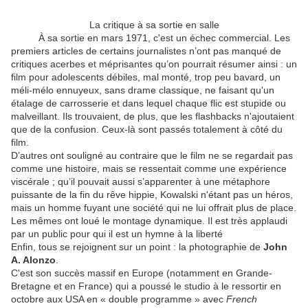
La critique à sa sortie en salle
À sa sortie en mars 1971, c'est un échec commercial. Les
premiers articles de certains journalistes n’ont pas manqué de
critiques acerbes et méprisantes qu’on pourrait résumer ainsi : un
film pour adolescents débiles, mal monté, trop peu bavard, un
méli-mélo ennuyeux, sans drame classique, ne faisant qu'un
étalage de carrosserie et dans lequel chaque flic est stupide ou
malveillant. Ils trouvaient, de plus, que les flashbacks n'ajoutaient
que de la confusion. Ceux-là sont passés totalement à côté du
film.
D’autres ont souligné au contraire que le film ne se regardait pas
comme une histoire, mais se ressentait comme une expérience
viscérale ; qu’il pouvait aussi s’apparenter à une métaphore
puissante de la fin du rêve hippie, Kowalski n'étant pas un héros,
mais un homme fuyant une société qui ne lui offrait plus de place.
Les mêmes ont loué le montage dynamique. Il est très applaudi
par un public pour qui il est un hymne à la liberté
Enfin, tous se rejoignent sur un point : la photographie de
John
A. Alonzo
.
C'est son succès massif en Europe (notamment en Grande-
Bretagne et en France) qui a poussé le studio à le ressortir en
octobre aux USA en « double programme » avec
French