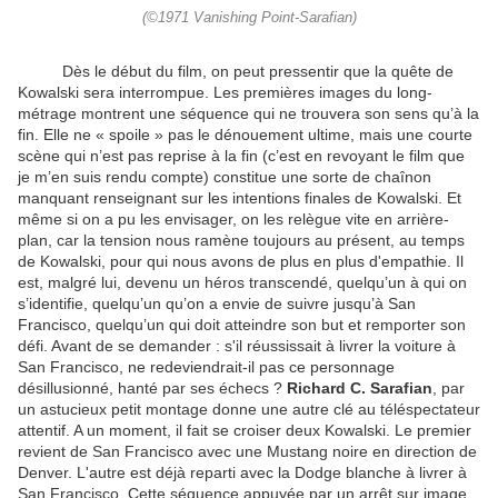
(©1971 Vanishing Point-Sarafian)
Dès le début du film, on peut pressentir que la quête de
Kowalski sera interrompue. Les premières images du long-
métrage montrent une séquence qui ne trouvera son sens qu’à la
fin. Elle ne « spoile » pas le dénouement ultime, mais une courte
scène qui n’est pas reprise à la fin (c’est en revoyant le film que
je m’en suis rendu compte) constitue une sorte de chaînon
manquant renseignant sur les intentions finales de Kowalski. Et
même si on a pu les envisager, on les relègue vite en arrière-
plan, car la tension nous ramène toujours au présent, au temps
de Kowalski, pour qui nous avons de plus en plus d'empathie. Il
est, malgré lui, devenu un héros transcendé, quelqu’un à qui on
s’identifie, quelqu’un qu’on a envie de suivre jusqu’à San
Francisco, quelqu’un qui doit atteindre son but et remporter son
défi. Avant de se demander : s'il réussissait à livrer la voiture à
San Francisco, ne redeviendrait-il pas ce personnage
désillusionné, hanté par ses échecs ?
Richard C. Sarafian
, par
un astucieux petit montage donne une autre clé au téléspectateur
attentif. A un moment, il fait se croiser deux Kowalski. Le premier
revient de San Francisco avec une Mustang noire en direction de
Denver. L'autre est déjà reparti avec la Dodge blanche à livrer à
San Francisco. Cette séquence appuyée par un arrêt sur image