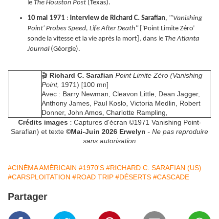
le
The Houston Post
(Texas).
10 mai 1971
:
Interview de Richard C. Sarafian
,
"'Vanishing
Point' Probes Speed, Life After Death"
['Point Limite Zéro'
sonde la vitesse et la vie après la mort], dans le
The Atlanta
Journal
(Géorgie).
🎬
Richard C. Sarafian
Point Limite Zéro (Vanishing
Point,
1971) [100 mn]
Avec : Barry Newman, Cleavon Little, Dean Jagger,
Anthony James, Paul Koslo, Victoria Medlin, Robert
Donner, John Amos, Charlotte Rampling,
Crédits images
: Captures d'écran ©1971 Vanishing Point-
Sarafian) et texte
©Mai-Juin 2026 Erwelyn
-
Ne pas reproduire
sans autorisation
#CINÉMA AMÉRICAIN
#1970'S
#RICHARD C. SARAFIAN (US)
#CARSPLOITATION
#ROAD TRIP
#DÉSERTS
#CASCADE
Partager