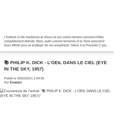
L'histoire (Côte martienne ♦) Vénus et ses colons terriens viennent d'être
complètement détruits. Mars, autre colonie terrienne et la Terre associent
leurs efforts pour se protéger de ces assaillants. Grâce à la Poussée C-plus
qui permet à un astronef...
📚 PHILIP K. DICK - L'OEIL DANS LE CIEL (EYE
IN THE SKY, 1957)
Publié le 26/02/2021 à 08:56
Par
Erwelyn