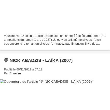
Vous trouverez en fin d'article un complément annexé à télécharger en PDF :
annotations du roman (éd. de 1927). Jetez-y un œil, même si vous n'avez
pas encore lu le roman ou si vous n'en n'avez pas l'intention. Il y a des
petites infos sympas, pour enrichir...
💬 NICK ABADZIS - LAÏKA (2007)
Publié le 09/11/2019 à 07:18
Par
Erwelyn