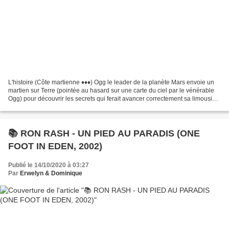
L'histoire (Côte martienne ♦♦♦) Ogg le leader de la planète Mars envoie un
martien sur Terre (pointée au hasard sur une carte du ciel par le vénérable
Ogg) pour découvrir les secrets qui ferait avancer correctement sa limousine.
Le martien arrive aux...
📚 RON RASH - UN PIED AU PARADIS (ONE
FOOT IN EDEN, 2002)
Publié le 14/10/2020 à 03:27
Par
Erwelyn & Dominique