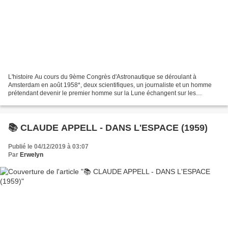
L'histoire Au cours du 9ème Congrès d'Astronautique se déroulant à
Amsterdam en août 1958*, deux scientifiques, un journaliste et un homme
prétendant devenir le premier homme sur la Lune échangent sur les
grandes étapes et personnalités qui contribuèrent...
📚 CLAUDE APPELL - DANS L'ESPACE (1959)
Publié le 04/12/2019 à 03:07
Par
Erwelyn