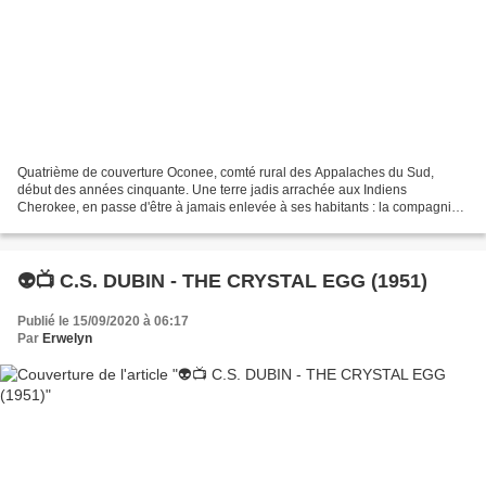
Quatrième de couverture Oconee, comté rural des Appalaches du Sud,
début des années cinquante. Une terre jadis arrachée aux Indiens
Cherokee, en passe d'être à jamais enlevée à ses habitants : la compagnie
d'électricité Carolina Power rachète peu à peu...
👽📺 C.S. DUBIN - THE CRYSTAL EGG (1951)
Publié le 15/09/2020 à 06:17
Par
Erwelyn