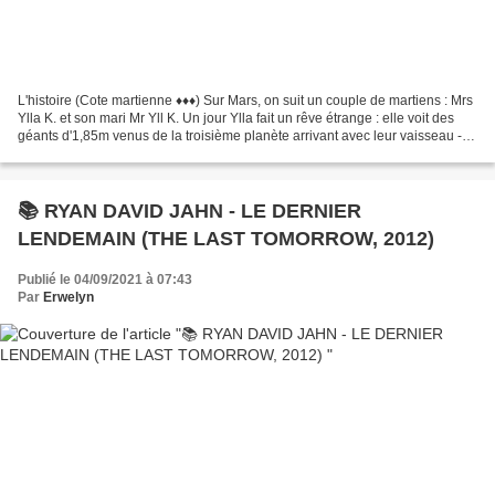
L'histoire (Cote martienne ♦♦♦) Sur Mars, on suit un couple de martiens : Mrs
Ylla K. et son mari Mr Yll K. Un jour Ylla fait un rêve étrange : elle voit des
géants d'1,85m venus de la troisième planète arrivant avec leur vaisseau -
Nathaniel York et...
📚 RYAN DAVID JAHN - LE DERNIER
LENDEMAIN (THE LAST TOMORROW, 2012)
Publié le 04/09/2021 à 07:43
Par
Erwelyn