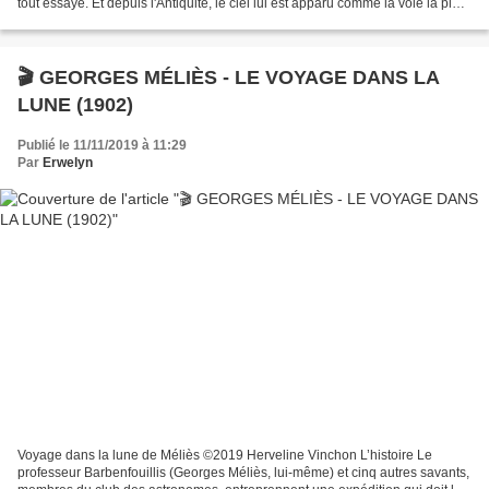
tout essayé. Et depuis l'Antiquité, le ciel lui est apparu comme la voie la plus
parfaite sinon...
🎬 GEORGES MÉLIÈS - LE VOYAGE DANS LA
LUNE (1902)
Publié le 11/11/2019 à 11:29
Par
Erwelyn
Voyage dans la lune de Méliès ©2019 Herveline Vinchon L’histoire Le
professeur Barbenfouillis (Georges Méliès, lui-même) et cinq autres savants,