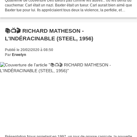
Quatrième de couverture Des tueurs pas comme les autres... ou les dents du
cauchemar. Carl était un nazi. Baxter était un tueur. Carl aurait bien aimé que
Baxter tue pour lui. Ils appréciaient tous deux la violence, la perfidie, et
méprisaient le monde...
📚📺🎬 RICHARD MATHESON -
L'INDÉRACINABLE (STEEL, 1956)
Publié le 20/02/2020 à 08:50
Par
Erwelyn
Présentation Nous projetant en 1997, un jour de grosse canicule, la nouvelle