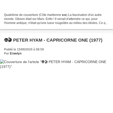
Quatrième de couverture (Côte martienne ♦♦♦) La fascination d'un autre
monde. Gibson était sur Mars. Enfin ! Il venait d'atteindre ce qui, pour
l'homme antique, n'était qu'une lueur rougeâtre au milieu des étoiles. Ce qui,
à peine un siècle plus tôt,...
👽🎬 PETER HYAM - CAPRICORNE ONE (1977)
Publié le 15/08/2020 à 08:59
Par
Erwelyn