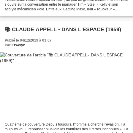
s’ouvre sur la conversation entre le manager Tim « Steel » Kelly et son
acolyte mécanicien Pole. Entre eux, Battling Maxo, leur « roBoxeur »
ancienne génération, un B-2, est...
📚 CLAUDE APPELL - DANS L'ESPACE (1959)
Publié le 04/12/2019 à 03:07
Par
Erwelyn
Quatrième de couverture Depuis toujours, l'homme a cherché l'évasion. Il a
toujours voulu repousser plus loin les frontières des « terres inconnues ». Il a