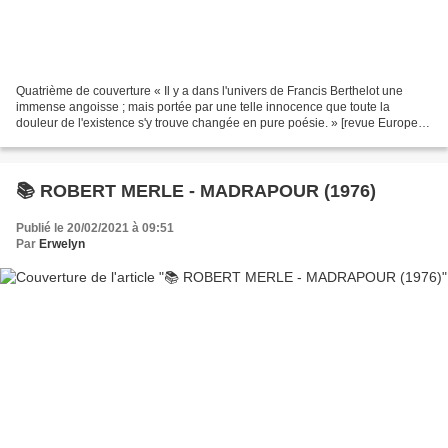
Quatrième de couverture « Il y a dans l'univers de Francis Berthelot une
immense angoisse ; mais portée par une telle innocence que toute la
douleur de l'existence s'y trouve changée en pure poésie. » [revue Europe]
Paris, début 1979. Maxime Algeiba est...
📚 ROBERT MERLE - MADRAPOUR (1976)
Publié le 20/02/2021 à 09:51
Par
Erwelyn