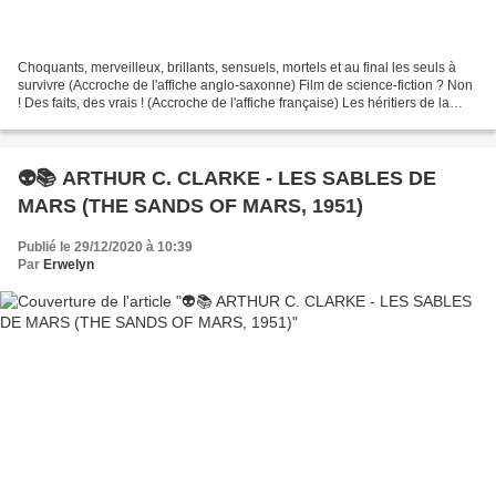
Choquants, merveilleux, brillants, sensuels, mortels et au final les seuls à
survivre (Accroche de l'affiche anglo-saxonne) Film de science-fiction ? Non
! Des faits, des vrais ! (Accroche de l'affiche française) Les héritiers de la
terre (Accroche de...
👽📚 ARTHUR C. CLARKE - LES SABLES DE
MARS (THE SANDS OF MARS, 1951)
Publié le 29/12/2020 à 10:39
Par
Erwelyn