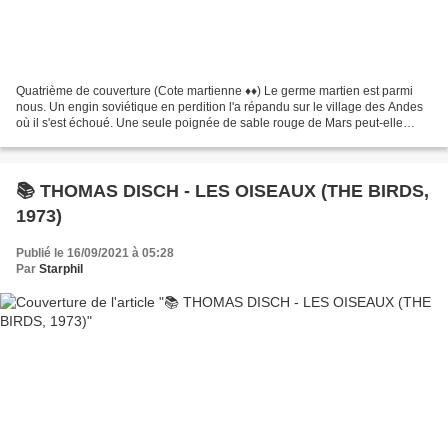
Quatrième de couverture (Cote martienne ♦♦) Le germe martien est parmi
nous. Un engin soviétique en perdition l'a répandu sur le village des Andes
où il s'est échoué. Une seule poignée de sable rouge de Mars peut-elle
changer le cours de l'histoire humaine...
📚 THOMAS DISCH - LES OISEAUX (THE BIRDS,
1973)
Publié le 16/09/2021 à 05:28
Par
Starphil