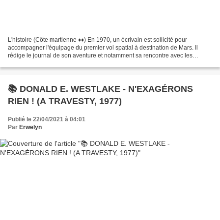
L'histoire (Côte martienne ♦♦) En 1970, un écrivain est sollicité pour
accompagner l'équipage du premier vol spatial à destination de Mars. Il
rédige le journal de son aventure et notamment sa rencontre avec les
martiens et comment lui et ses compagnons...
📚 DONALD E. WESTLAKE - N'EXAGÉRONS
RIEN ! (A TRAVESTY, 1977)
Publié le 22/04/2021 à 04:01
Par
Erwelyn