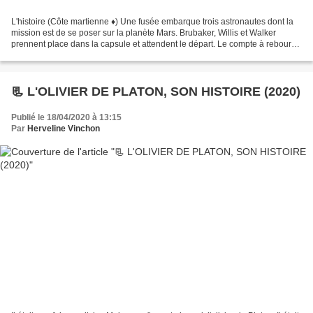
L'histoire (Côte martienne ♦) Une fusée embarque trois astronautes dont la
mission est de se poser sur la planète Mars. Brubaker, Willis et Walker
prennent place dans la capsule et attendent le départ. Le compte à rebours
est commencé lorsque soudain,...
📃 L'OLIVIER DE PLATON, SON HISTOIRE (2020)
Publié le 18/04/2020 à 13:15
Par
Herveline Vinchon