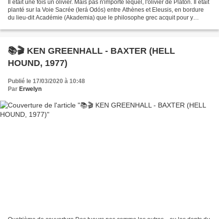
Il était une fois un olivier. Mais pas n'importe lequel, l'olivier de Platon. Il était
planté sur la Voie Sacrée (Ierá Odós) entre Athènes et Eleusis, en bordure
du lieu-dit Académie (Akademia) que le philosophe grec acquit pour y
construire son école...
📚🎬 KEN GREENHALL - BAXTER (HELL
HOUND, 1977)
Publié le 17/03/2020 à 10:48
Par
Erwelyn