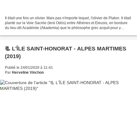
Il était une fois un olivier. Mais pas n'importe lequel, l'olivier de Platon. Il était
planté sur la Voie Sacrée (Ierá Odós) entre Athènes et Eleusis, en bordure
du lieu-dit Académie (Akademia) que le philosophe grec acquit pour y
construire son école...
📃 L'ÎLE SAINT-HONORAT - ALPES MARTIMES
(2019)
Publié le 24/01/2020 à 11:41
Par
Herveline Vinchon