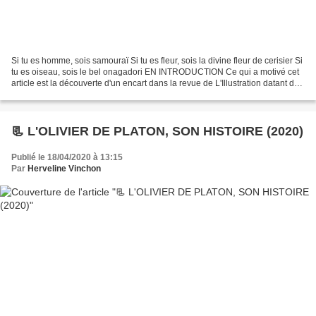
Si tu es homme, sois samouraï Si tu es fleur, sois la divine fleur de cerisier Si
tu es oiseau, sois le bel onagadori EN INTRODUCTION Ce qui a motivé cet
article est la découverte d'un encart dans la revue de L'Illustration datant du
6 août 1910. Je n'avais...
📃 L'OLIVIER DE PLATON, SON HISTOIRE (2020)
Publié le 18/04/2020 à 13:15
Par
Herveline Vinchon