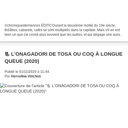
©chroniquesterriennes ÉDITO Durant la deuxième moitié du 19e siècle,
théâtres, cabarets, cafés se sont multipliés dans la capitale. Mais s'il en est
bien un que j'ai croisé plus souvent que les autres, et qui dégage une aura
particulière, c'est le « Chat...
📃 L'ONAGADORI DE TOSA OU COQ À LONGUE
QUEUE (2020)
Publié le 01/11/2020 à 11:44
Par
Herveline Vinchon