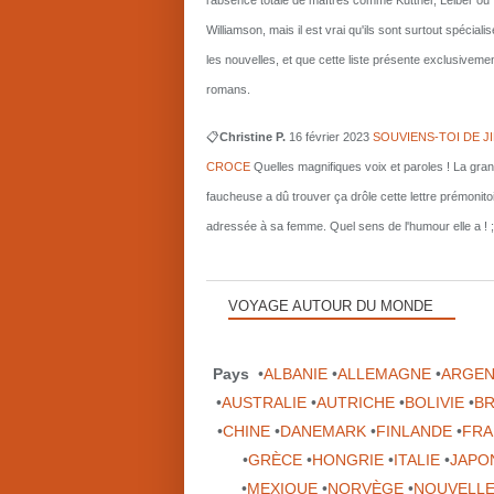
l'absence totale de maîtres comme Kuttner, Leiber ou
Williamson, mais il est vrai qu'ils sont surtout spécial
les nouvelles, et que cette liste présente exclusiveme
romans.
📋
Christine P.
16 février 2023
SOUVIENS-TOI DE J
CROCE
Quelles magnifiques voix et paroles ! La gra
faucheuse a dû trouver ça drôle cette lettre prémonito
adressée à sa femme. Quel sens de l'humour elle a ! ;
VOYAGE AUTOUR DU MONDE
Pays
•
ALBANIE
•
ALLEMAGNE
•
ARGEN
•
AUSTRALIE
•
AUTRICHE
•
BOLIVIE
•
BR
•
CHINE
•
DANEMARK
•
FINLANDE
•
FRA
•
GRÈCE
•
HONGRIE
•
ITALIE
•
JAPO
•
MEXIQUE
•
NORVÈGE
•
NOUVELLE