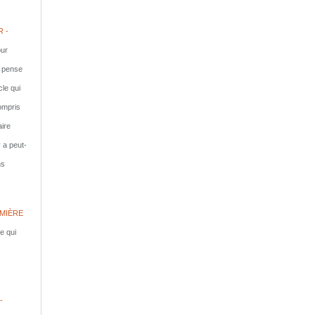
 -
ur
e pense
cle qui
compris
aire
y a peut-
ns
MIÈRE
le qui
-