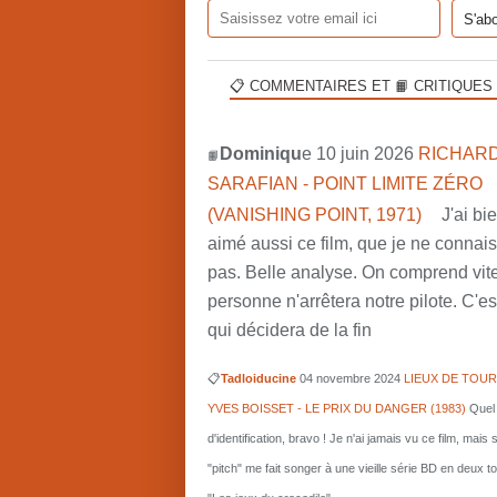
📋 COMMENTAIRES ET 📙 CRITIQUES
Dominiqu
e 10 juin 2026
RICHARD
📙
SARAFIAN - POINT LIMITE ZÉRO
(VANISHING POINT, 1971)
J'ai bi
aimé aussi ce film, que je ne connai
pas. Belle analyse. On comprend vit
personne n'arrêtera notre pilote. C'est
qui décidera de la fin
📋
Tadloiducine
04 novembre 2024
LIEUX DE TOUR
YVES BOISSET - LE PRIX DU DANGER (1983)
Quel 
d'identification, bravo ! Je n'ai jamais vu ce film, mais 
"pitch" me fait songer à une vieille série BD en deux 