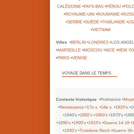
CALÉDONIE
•
PAYS-BAS
•
PÉROU
•
POL
•
ROYAUME-UNI
•
ROUMANIE
•
RUSS
•
SERBIE
•
SUÈDE
•
THAÏLANDE
•
US
•
VIETNAM
Villes
•
BERLIN
•
LONDRES
•LOS ANGE
•
MARSEILLE
•
MOSCOU
•
NICE
•
NEW Y
•
PARIS
•
VENISE
VOYAGE DANS LE TEMPS
Contexte historique
•Préhistoire •
Moye
•
Renaissance
•
17e s.
•
18e s.
•
1820's
•1
•1840's •
1850's
•
1860's
•1870's •188
•
1890's
•
1900's
•
1910's
•
Guerre 14-18
•
•
1930's
•
Troisième Reich
•
Guerre 39