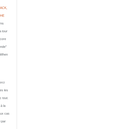
ACK,
PHE
lms
a tour
ncore
onde"
: When
rci
tes les
c tout.
 à la
eux cas
i par