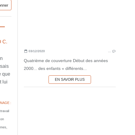
 C.
03/12/2020
…
en
Quatrième de couverture Début des années
ssais
2000... des enfants « différents...
e que
EN SAVOIR PLUS
 lui
NAGE :
travail
son
tomes,