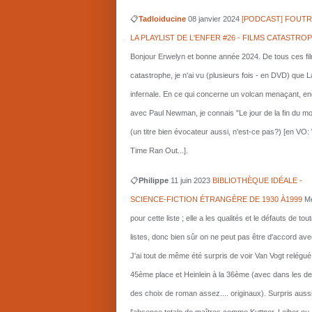
📋
Tadloiducine
08 janvier 2024
[PODCAST] FOUTR
LA PLAYLIST DE L'ENFER #26 - FILMS CATASTRO
Bonjour Erwelyn et bonne année 2024. De tous ces fi
catastrophe, je n'ai vu (plusieurs fois - en DVD) que L
infernale. En ce qui concerne un volcan menaçant, e
avec Paul Newman, je connais "Le jour de la fin du m
(un titre bien évocateur aussi, n'est-ce pas?) [en VO
Time Ran Out...].
📋
Philippe
11 juin 2023
BIBLIOTHÈQUE IDÉALE -
SCIENCE-FICTION ÉTRANGÈRE DE 1930 À1999
Me
pour cette liste ; elle a les qualités et le défauts de tou
listes, donc bien sûr on ne peut pas être d'accord ave
J'ai tout de même été surpris de voir Van Vogt relégué
45ème place et Heinlein à la 36ème (avec dans les d
des choix de roman assez.... originaux). Surpris auss