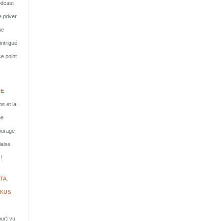
dcast
e priver
ue
ntrigué.
e point
DE
s et la
ne
courage
laise
!
TA,
IKUS
jour) vu