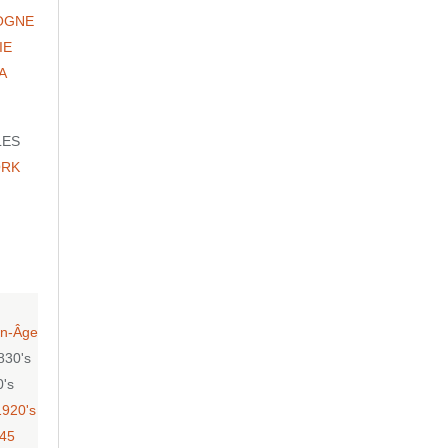
OGNE
IE
A
LES
ORK
n-Âge
830's
0's
1920's
-45