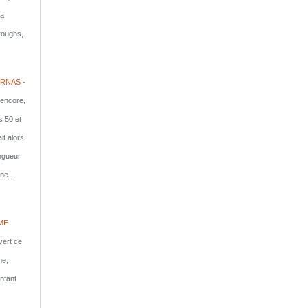
la
rroughs,
RNAS -
 encore,
s 50 et
it alors
ongueur
ne...
ME
vert ce
me,
nfant