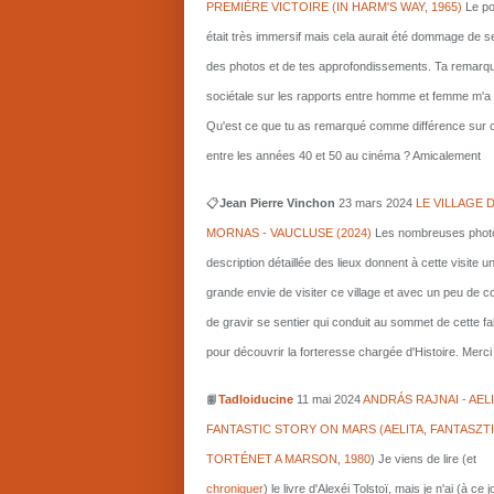
PREMIÈRE VICTOIRE (IN HARM'S WAY, 1965)
Le po
était très immersif mais cela aurait été dommage de s
des photos et de tes approfondissements. Ta remarq
sociétale sur les rapports entre homme et femme m'a i
Qu'est ce que tu as remarqué comme différence sur c
entre les années 40 et 50 au cinéma ? Amicalement
📋
Jean Pierre Vinchon
23 mars 2024
LE VILLAGE 
MORNAS - VAUCLUSE (2024)
Les nombreuses photo
description détaillée des lieux donnent à cette visite u
grande envie de visiter ce village et avec un peu de 
de gravir se sentier qui conduit au sommet de cette fa
pour découvrir la forteresse chargée d'Histoire. Merci 
📙
Tadloiducine
11 mai 2024
ANDRÁS RAJNAI - AELI
FANTASTIC STORY ON MARS (AELITA, FANTASZT
TORTÉNET A MARSON, 1980
)
Je viens de lire (et
chroniquer
) le livre d'Alexéi Tolstoï, mais je n'ai (à ce 