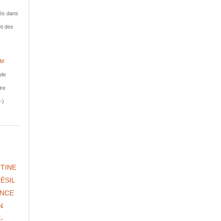
isés dans
nt des
IM
nde
ire
-)
TINE
ÉSIL
NCE
N
-