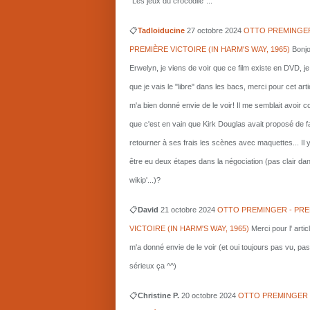
"Les jeux du crocodile"...
📋
Tadloiducine
27 octobre 2024
OTTO PREMINGER
PREMIÈRE VICTOIRE (IN HARM'S WAY, 1965)
Bonjo
Erwelyn, je viens de voir que ce film existe en DVD, j
que je vais le "libre" dans les bacs, merci pour cet arti
m'a bien donné envie de le voir! Il me semblait avoir 
que c'est en vain que Kirk Douglas avait proposé de f
retourner à ses frais les scènes avec maquettes... Il 
être eu deux étapes dans la négociation (pas clair da
wikip'...)?
📋
David
21 octobre 2024
OTTO PREMINGER - PRE
VICTOIRE (IN HARM'S WAY, 1965)
Merci pour l' artic
m'a donné envie de le voir (et oui toujours pas vu, pas
sérieux ça ^^)
📋
Christine P.
20 octobre 2024
OTTO PREMINGER 