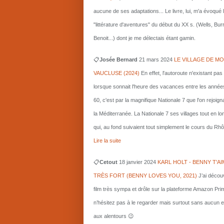
aucune de ses adaptations... Le livre, lui, m'a évoqué 
"littérature d'aventures" du début du XX s. (Wells, Bu
Benoit...) dont je me délectais étant gamin.
📋
Josée Bernard
21 mars
2024
LE VILLAGE DE MO
VAUCLUSE (2024)
En effet, l'autoroute n'existant pas
lorsque sonnait l'heure des vacances entre les année
60, c'est par la magnifique Nationale 7 que l'on rejoigna
la Méditerranée. La Nationale 7 ses villages tout en l
qui, au fond suivaient tout simplement le cours du Rhô
Lire la suite
📋
Cetout
18 janvier 2024
KARL HOLT - BENNY T'AI
TRÈS FORT (BENNY LOVES YOU, 2021)
J’ai décou
film très sympa et drôle sur la plateforme Amazon Pri
n’hésitez pas à le regarder mais surtout sans aucun e
aux alentours 😉