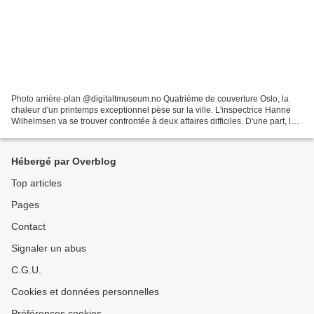
Photo arrière-plan @digitaltmuseum.no Quatrième de couverture Oslo, la
chaleur d'un printemps exceptionnel pèse sur la ville. L'inspectrice Hanne
Wilhelmsen va se trouver confrontée à deux affaires difficiles. D'une part, les
" massacres du samedi " après...
Hébergé par Overblog
Top articles
Pages
Contact
Signaler un abus
C.G.U.
Cookies et données personnelles
Préférences cookies