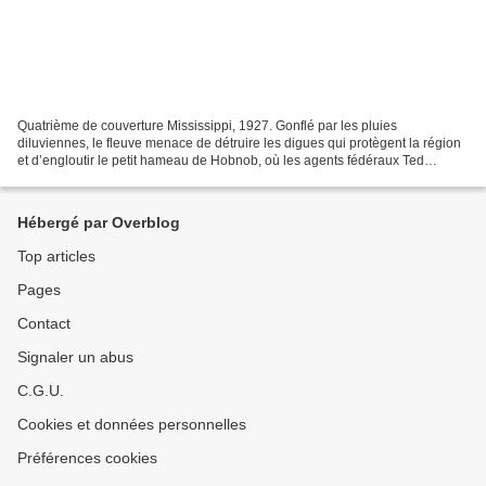
Quatrième de couverture Mississippi, 1927. Gonflé par les pluies
diluviennes, le fleuve menace de détruire les digues qui protègent la région
et d’engloutir le petit hameau de Hobnob, où les agents fédéraux Ted
Ingersoll et Ham Johnson enquêtent sur la...
Hébergé par Overblog
Top articles
Pages
Contact
Signaler un abus
C.G.U.
Cookies et données personnelles
Préférences cookies