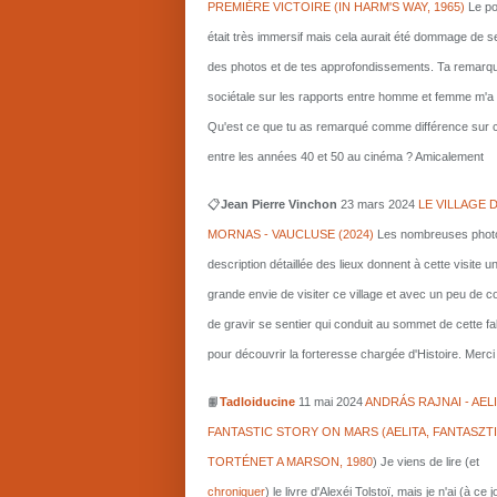
PREMIÈRE VICTOIRE (IN HARM'S WAY, 1965)
Le po
était très immersif mais cela aurait été dommage de s
des photos et de tes approfondissements. Ta remarq
sociétale sur les rapports entre homme et femme m'a i
Qu'est ce que tu as remarqué comme différence sur c
entre les années 40 et 50 au cinéma ? Amicalement
📋
Jean Pierre Vinchon
23 mars 2024
LE VILLAGE 
MORNAS - VAUCLUSE (2024)
Les nombreuses photo
description détaillée des lieux donnent à cette visite u
grande envie de visiter ce village et avec un peu de 
de gravir se sentier qui conduit au sommet de cette fa
pour découvrir la forteresse chargée d'Histoire. Merci 
📙
Tadloiducine
11 mai 2024
ANDRÁS RAJNAI - AELI
FANTASTIC STORY ON MARS (AELITA, FANTASZT
TORTÉNET A MARSON, 1980
)
Je viens de lire (et
chroniquer
) le livre d'Alexéi Tolstoï, mais je n'ai (à ce 