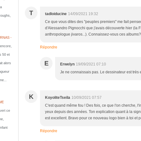
la
T
tadloiducine
14/09/2021 19:32
rroughs,
Ce que vous dites des "peuples premiers" me fait penser 
d'Alessandro Pignocchi que j'avais découverte hier (la Fr
anthropologue jivaros...). Connaissez-vous ces albums?
RNAS -
 encore,
Répondre
s 50 et
E
it alors
Erwelyn
19/09/2021 07:10
ongueur
Je ne connaissais pas. Le dessinateur est très
ne...
K
KoyoliteTseila
10/09/2021 07:57
ME
C'est quand même fou ! Des fois, ce que l'on cherche, l'ins
vert ce
yeux depuis des années. Ton explication quant à la signif
est excellent. Bravo pour ce nouveau logo bien à toi et p
me,
nfant
Répondre