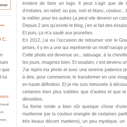
évident de faire un logo. Il peut s'agir que de t
d'initiales, en relief, ou pas, noir et blanc, couleur..
le métier, pour les autres ça peut vite devenir un cas
Depuis 2 ans qu'existe le blog, j'en ai fait des essais
Et puis, ça m'a sauté aux prunelles.
 C.
En 2012, j'ai eu l'occasion de retourner voir le G
prises, il y en a une qui représente un motif navajo p
en
Cette photo est devenue un... tatouage, à la chevill
ssais
les jours, imaginez bien. Et soudain, c'est devenu u
e que
J'ai repris ma photo et avec une sereine patience je 
 lui
à dire, pour commencer, le transformer en une imag
en haute définition. Et je me suis retrouvée à découv
certaines bien plus subtiles que d'autres et que l
NAGE :
dévoilées.
travail
Sa forme ronde a bien sûr quelque chose d'une 
son
martienne par la couleur orangée de certaines partie
tomes,
très beaux décors martiens), un peu mystique, un p