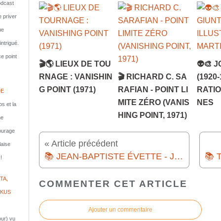
dcast
e priver
ue
ntrigué.
e point
🎬🌎 LIEUX DE TOU
👽🎨 
RNAGE : VANISHIN
🎬 RICHARD C. SA
(1920
G POINT (1971)
RAFIAN - POINT LI
RATI
DE
MITE ZÉRO (VANIS
NES
s et la
HING POINT, 1971)
ne
courage
« Article précédent
laise
📚 JEAN-BAPTISTE ÉVETTE - JORDAN FANTOSME (1997)
!
TA,
COMMENTER CET ARTICLE
IKUS
Ajouter un commentaire
jour) vu