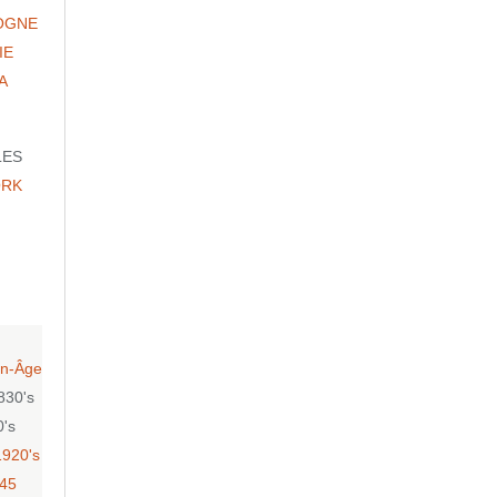
OGNE
IE
A
LES
ORK
n-Âge
830's
0's
1920's
-45