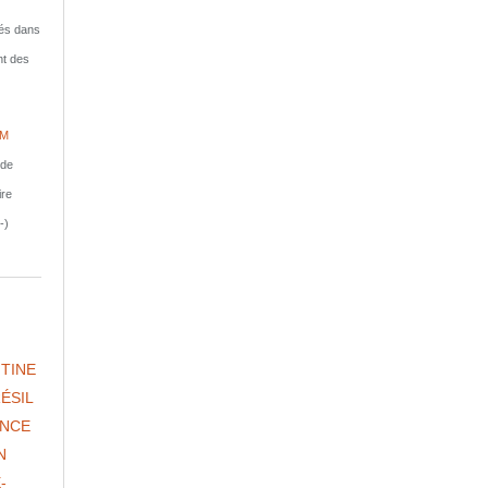
isés dans
nt des
IM
nde
ire
-)
TINE
ÉSIL
NCE
N
-