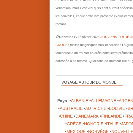
l'absence totale de maîtres comme Kuttner, Leiber ou
Williamson, mais il est vrai qu'ils sont surtout spécial
les nouvelles, et que cette liste présente exclusiveme
romans.
📋
Christine P.
16 février 2023
SOUVIENS-TOI DE J
CROCE
Quelles magnifiques voix et paroles ! La gra
faucheuse a dû trouver ça drôle cette lettre prémonito
adressée à sa femme. Quel sens de l'humour elle a ! ;
VOYAGE AUTOUR DU MONDE
Pays
•
ALBANIE
•
ALLEMAGNE
•
ARGEN
•
AUSTRALIE
•
AUTRICHE
•
BOLIVIE
•
BR
•
CHINE
•
DANEMARK
•
FINLANDE
•
FRA
•
GRÈCE
•
HONGRIE
•
ITALIE
•
JAPO
•
MEXIQUE
•
NORVÈGE
•
NOUVELLE