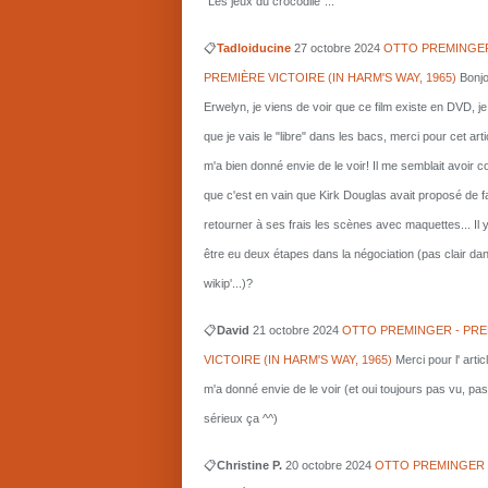
"Les jeux du crocodile"...
📋
Tadloiducine
27 octobre 2024
OTTO PREMINGER
PREMIÈRE VICTOIRE (IN HARM'S WAY, 1965)
Bonjo
Erwelyn, je viens de voir que ce film existe en DVD, j
que je vais le "libre" dans les bacs, merci pour cet arti
m'a bien donné envie de le voir! Il me semblait avoir 
que c'est en vain que Kirk Douglas avait proposé de f
retourner à ses frais les scènes avec maquettes... Il 
être eu deux étapes dans la négociation (pas clair da
wikip'...)?
📋
David
21 octobre 2024
OTTO PREMINGER - PRE
VICTOIRE (IN HARM'S WAY, 1965)
Merci pour l' artic
m'a donné envie de le voir (et oui toujours pas vu, pas
sérieux ça ^^)
📋
Christine P.
20 octobre 2024
OTTO PREMINGER 