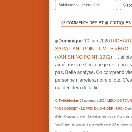
📋 COMMENTAIRES ET 📙 CRITIQUES
Dominiqu
e 10 juin 2026
RICHARD
📙
SARAFIAN - POINT LIMITE ZÉRO
(VANISHING POINT, 1971)
J'ai bi
aimé aussi ce film, que je ne connai
pas. Belle analyse. On comprend vit
personne n'arrêtera notre pilote. C'est
qui décidera de la fin
📋
Tadloiducine
04 novembre 2024
LIEUX DE TOUR
YVES BOISSET - LE PRIX DU DANGER (1983)
Quel 
d'identification, bravo ! Je n'ai jamais vu ce film, mais 
"pitch" me fait songer à une vieille série BD en deux 