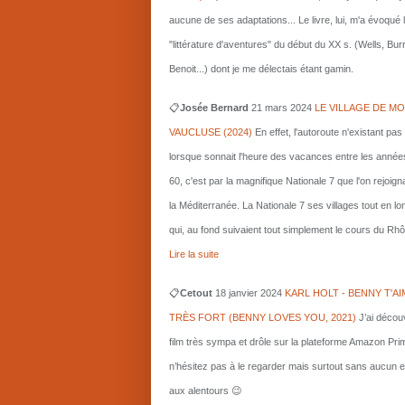
aucune de ses adaptations... Le livre, lui, m'a évoqué 
"littérature d'aventures" du début du XX s. (Wells, Bu
Benoit...) dont je me délectais étant gamin.
📋
Josée Bernard
21 mars
2024
LE VILLAGE DE MO
VAUCLUSE (2024)
En effet, l'autoroute n'existant pas
lorsque sonnait l'heure des vacances entre les année
60, c'est par la magnifique Nationale 7 que l'on rejoigna
la Méditerranée. La Nationale 7 ses villages tout en l
qui, au fond suivaient tout simplement le cours du Rhô
Lire la suite
📋
Cetout
18 janvier 2024
KARL HOLT - BENNY T'AI
TRÈS FORT (BENNY LOVES YOU, 2021)
J’ai décou
film très sympa et drôle sur la plateforme Amazon Pri
n’hésitez pas à le regarder mais surtout sans aucun e
aux alentours 😉