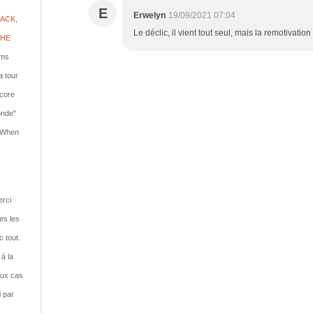
E
Erwelyn
19/09/2021 07:04
ACK,
Le déclic, il vient tout seul, mais la remotivati
PHE
lms
a tour
ncore
onde"
: When
rci
tes les
c tout.
 à la
eux cas
i par