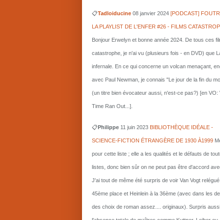
📋
Tadloiducine
08 janvier 2024
[PODCAST] FOUTR
LA PLAYLIST DE L'ENFER #26 - FILMS CATASTRO
Bonjour Erwelyn et bonne année 2024. De tous ces fi
catastrophe, je n'ai vu (plusieurs fois - en DVD) que L
infernale. En ce qui concerne un volcan menaçant, e
avec Paul Newman, je connais "Le jour de la fin du m
(un titre bien évocateur aussi, n'est-ce pas?) [en VO
Time Ran Out...].
📋
Philippe
11 juin 2023
BIBLIOTHÈQUE IDÉALE -
SCIENCE-FICTION ÉTRANGÈRE DE 1930 À1999
Me
pour cette liste ; elle a les qualités et le défauts de tou
listes, donc bien sûr on ne peut pas être d'accord ave
J'ai tout de même été surpris de voir Van Vogt relégué
45ème place et Heinlein à la 36ème (avec dans les d
des choix de roman assez.... originaux). Surpris auss