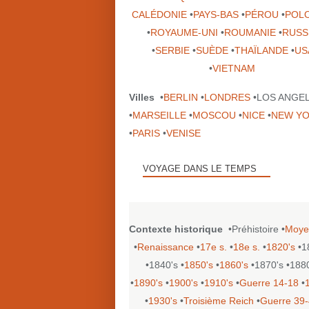
CALÉDONIE
•
PAYS-BAS
•
PÉROU
•
POL
•
ROYAUME-UNI
•
ROUMANIE
•
RUSS
•
SERBIE
•
SUÈDE
•
THAÏLANDE
•
US
•
VIETNAM
Villes
•
BERLIN
•
LONDRES
•LOS ANGE
•
MARSEILLE
•
MOSCOU
•
NICE
•
NEW Y
•
PARIS
•
VENISE
VOYAGE DANS LE TEMPS
Contexte historique
•Préhistoire •
Moye
•
Renaissance
•
17e s.
•
18e s.
•
1820's
•1
•1840's •
1850's
•
1860's
•1870's •188
•
1890's
•
1900's
•
1910's
•
Guerre 14-18
•
•
1930's
•
Troisième Reich
•
Guerre 39