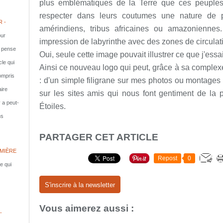
plus emblématiques de la Terre que ces peuples q
respecter dans leurs coutumes une nature de p
 -
amérindiens, tribus africaines ou amazoniennes
ur
impression de labyrinthe avec des zones de circulat
e pense
Oui, seule cette image pouvait illustrer ce que j'ess
cle qui
Ainsi ce nouveau logo qui peut, grâce à sa complexe 
compris
: d'un simple filigrane sur mes photos ou montages 
aire
sur les sites amis qui nous font gentiment de la 
y a peut-
Étoiles.
ns
PARTAGER CET ARTICLE
MIÈRE
Repost
0
le qui
S'inscrire à la newsletter
Vous aimerez aussi :
-