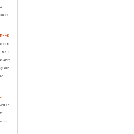
la
rroughs,
RNAS -
 encore,
s 50 et
it alors
ongueur
ne...
ME
vert ce
me,
nfant