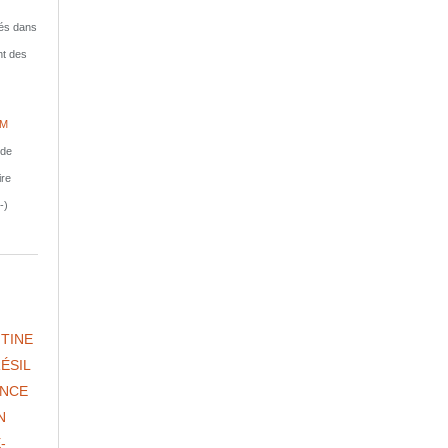
isés dans
nt des
IM
nde
ire
-)
TINE
ÉSIL
NCE
N
-