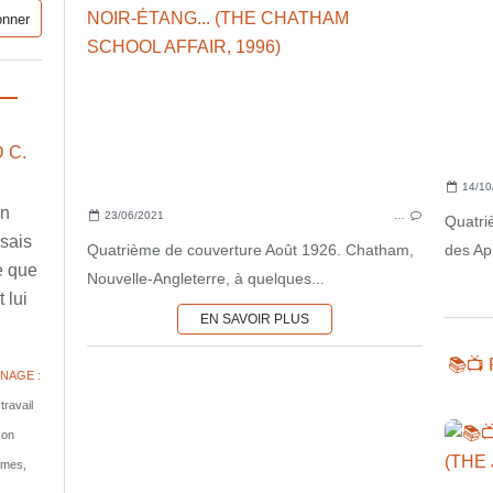
 C.
14/10
en
23/06/2021
…
Quatri
ssais
Quatrième de couverture Août 1926. Chatham,
des Ap
e que
Nouvelle-Angleterre, à quelques...
 lui
EN SAVOIR PLUS
📚📺
NAGE :
travail
son
tomes,