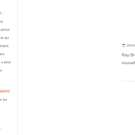
 -
ur
e pense
cle qui
28/10
compris
aire
Ray Br
nouvell
y a peut-
ns
MIÈRE
le qui
-