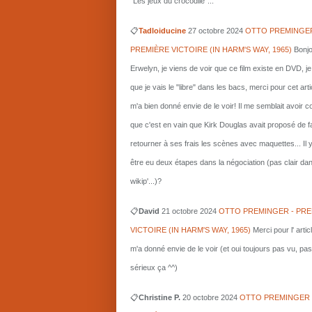
"Les jeux du crocodile"...
📋
Tadloiducine
27 octobre 2024
OTTO PREMINGER
PREMIÈRE VICTOIRE (IN HARM'S WAY, 1965)
Bonjo
Erwelyn, je viens de voir que ce film existe en DVD, j
que je vais le "libre" dans les bacs, merci pour cet arti
m'a bien donné envie de le voir! Il me semblait avoir 
que c'est en vain que Kirk Douglas avait proposé de f
retourner à ses frais les scènes avec maquettes... Il 
être eu deux étapes dans la négociation (pas clair da
wikip'...)?
📋
David
21 octobre 2024
OTTO PREMINGER - PRE
VICTOIRE (IN HARM'S WAY, 1965)
Merci pour l' artic
m'a donné envie de le voir (et oui toujours pas vu, pas
sérieux ça ^^)
📋
Christine P.
20 octobre 2024
OTTO PREMINGER 