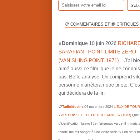
📋 COMMENTAIRES ET 📙 CRITIQUES
Dominiqu
e 10 juin 2026
RICHARD
📙
SARAFIAN - POINT LIMITE ZÉRO
(VANISHING POINT, 1971)
J'ai bi
aimé aussi ce film, que je ne connai
pas. Belle analyse. On comprend vit
personne n'arrêtera notre pilote. C'est
qui décidera de la fin
📋
Tadloiducine
04 novembre 2024
LIEUX DE TOUR
YVES BOISSET - LE PRIX DU DANGER (1983)
Quel 
d'identification, bravo ! Je n'ai jamais vu ce film, mais 
"pitch" me fait songer à une vieille série BD en deux 