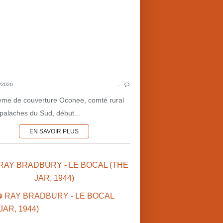
COUPLES MAUDITS
ANNÉES 20
ROMANS INITIATIQUES
1990'S
ADULTÈRE
ROMANCE
R
/2020
…
MASSACHUSETTS
ème de couverture Oconee, comté rural
DESTINS
palaches du Sud, début...
EN SAVOIR PLUS
 RAY BRADBURY - LE BOCAL (THE
JAR, 1944)