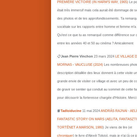
PREMIÈRE VICTOIRE (IN HARM'S WAY, 1965)
Le po
était très immersif mais cela aurait été dommage de s
des photos et de tes approfondissements. Ta remarq
sociétale sur les rapports entre homme et femme m'a i
Qu'est ce que tu as remarqué comme différence sur c
entre les années 40 et 50 au cinéma ? Amicalement
📋
Jean Pierre Vinchon
23 mars 2024
LE VILLAGE 
MORNAS - VAUCLUSE (2024)
Les nombreuses photo
description détaillée des lieux donnent à cette visite u
grande envie de visiter ce village et avec un peu de 
de gravir se sentier qui conduit au sommet de cette fa
pour découvrir la forteresse chargée d'Histoire. Merci 
📙
Tadloiducine
11 mai 2024
ANDRÁS RAJNAI - AELI
FANTASTIC STORY ON MARS (AELITA, FANTASZT
TORTÉNET A MARSON, 1980
)
Je viens de lire (et
chroniquer
) le livre d'Alexéi Tolstoï, mais je n'ai (à ce 