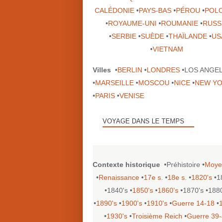
CALÉDONIE
•
PAYS-BAS
•
PÉROU
•
POL
•
ROYAUME-UNI
•
ROUMANIE
•
RUSS
•
SERBIE
•
SUÈDE
•
THAÏLANDE
•
US
•
VIETNAM
Villes
•
BERLIN
•
LONDRES
•LOS ANGE
•
MARSEILLE
•
MOSCOU
•
NICE
•
NEW Y
•
PARIS
•
VENISE
VOYAGE DANS LE TEMPS
Contexte historique
•Préhistoire •
Moye
•
Renaissance
•
17e s.
•
18e s.
•
1820's
•1
•1840's •
1850's
•
1860's
•1870's •188
•
1890's
•
1900's
•
1910's
•
Guerre 14-18
•
•
1930's
•
Troisième Reich
•
Guerre 39