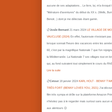
aucune de ses adaptations... Le livre, lui, m'a évoqué 
"littérature d'aventures" du début du XX s. (Wells, Bu
Benoit...) dont je me délectais étant gamin.
📋
Josée Bernard
21 mars
2024
LE VILLAGE DE MO
VAUCLUSE (2024)
En effet, l'autoroute n'existant pas
lorsque sonnait l'heure des vacances entre les année
60, c'est par la magnifique Nationale 7 que l'on rejoigna
la Méditerranée. La Nationale 7 ses villages tout en l
qui, au fond suivaient tout simplement le cours du Rhô
Lire la suite
📋
Cetout
18 janvier 2024
KARL HOLT - BENNY T'AI
TRÈS FORT (BENNY LOVES YOU, 2021)
J’ai décou
film très sympa et drôle sur la plateforme Amazon Pri
n’hésitez pas à le regarder mais surtout sans aucun e
aux alentours 😉