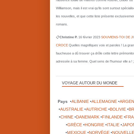
l'absence totale de maîtres comme Kuttner, Leiber ou
Williamson, mais il est vrai qu'ils sont surtout spécial
les nouvelles, et que cette liste présente exclusiveme
romans.
📋
Christine P.
16 février 2023
SOUVIENS-TOI DE J
CROCE
Quelles magnifiques voix et paroles ! La gra
faucheuse a dû trouver ça drôle cette lettre prémonito
adressée à sa femme. Quel sens de l'humour elle a ! ;
VOYAGE AUTOUR DU MONDE
Pays
•
ALBANIE
•
ALLEMAGNE
•
ARGEN
•
AUSTRALIE
•
AUTRICHE
•
BOLIVIE
•
BR
•
CHINE
•
DANEMARK
•
FINLANDE
•
FRA
•
GRÈCE
•
HONGRIE
•
ITALIE
•
JAPO
•
MEXIQUE
•
NORVÈGE
•
NOUVELLE