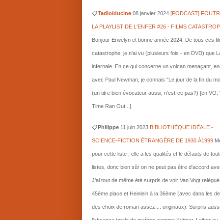
📋
Tadloiducine
08 janvier 2024
[PODCAST] FOUTR
LA PLAYLIST DE L'ENFER #26 - FILMS CATASTRO
Bonjour Erwelyn et bonne année 2024. De tous ces fi
catastrophe, je n'ai vu (plusieurs fois - en DVD) que L
infernale. En ce qui concerne un volcan menaçant, e
avec Paul Newman, je connais "Le jour de la fin du m
(un titre bien évocateur aussi, n'est-ce pas?) [en VO
Time Ran Out...].
📋
Philippe
11 juin 2023
BIBLIOTHÈQUE IDÉALE -
SCIENCE-FICTION ÉTRANGÈRE DE 1930 À1999
Me
pour cette liste ; elle a les qualités et le défauts de tou
listes, donc bien sûr on ne peut pas être d'accord ave
J'ai tout de même été surpris de voir Van Vogt relégué
45ème place et Heinlein à la 36ème (avec dans les d
des choix de roman assez.... originaux). Surpris auss