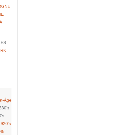
OGNE
IE
A
LES
ORK
n-Âge
830's
0's
1920's
-45