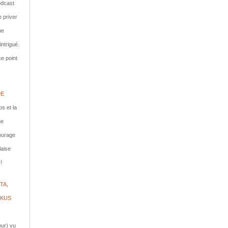
dcast
e priver
ue
ntrigué.
e point
DE
s et la
ne
courage
laise
!
TA,
IKUS
jour) vu