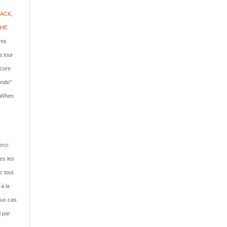
ACK,
PHE
lms
a tour
ncore
onde"
: When
rci
tes les
c tout.
 à la
eux cas
i par