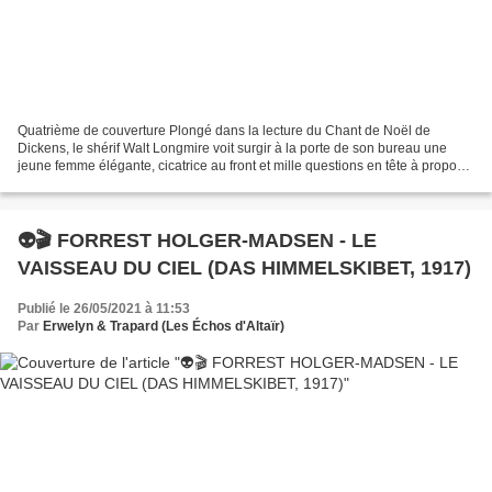
Quatrième de couverture Plongé dans la lecture du Chant de Noël de
Dickens, le shérif Walt Longmire voit surgir à la porte de son bureau une
jeune femme élégante, cicatrice au front et mille questions en tête à propos
de son passé et de l’ancien shérif,...
👽🎬 FORREST HOLGER-MADSEN - LE
VAISSEAU DU CIEL (DAS HIMMELSKIBET, 1917)
Publié le 26/05/2021 à 11:53
Par
Erwelyn & Trapard (Les Échos d'Altaïr)