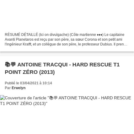
RÉSUMÉ DÉTAILLÉ (Ici on divulgache) (Côte martienne ♦♦♦) Le capitaine
Avanti Planetaros est reçu par son père, sa sœur Corona et son petit ami
l'ingénieur Krafft, et un collègue de son père, le professeur Dubius. Il prend
conscience des mystères que le...
📚💬 ANTOINE TRACQUI - HARD RESCUE T1
POINT ZÉRO (2013)
Publié le 03/04/2021 à 10:14
Par
Erwelyn