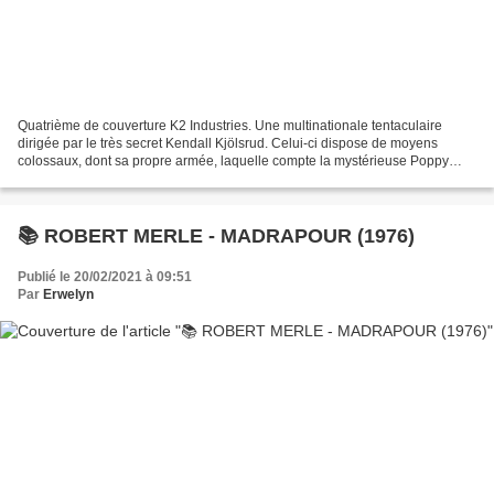
Quatrième de couverture K2 Industries. Une multinationale tentaculaire
dirigée par le très secret Kendall Kjölsrud. Celui-ci dispose de moyens
colossaux, dont sa propre armée, laquelle compte la mystérieuse Poppy
Borghese, aux facultés... hors normes....
📚 ROBERT MERLE - MADRAPOUR (1976)
Publié le 20/02/2021 à 09:51
Par
Erwelyn