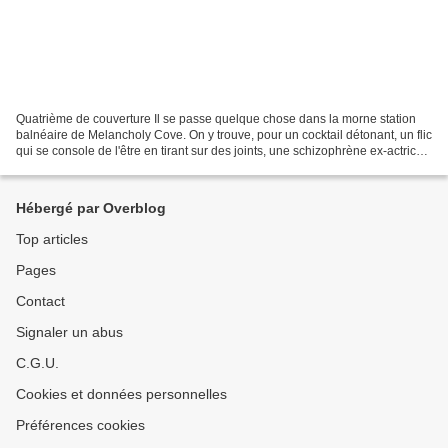
Quatrième de couverture Il se passe quelque chose dans la morne station
balnéaire de Melancholy Cove. On y trouve, pour un cocktail détonant, un flic
qui se console de l'être en tirant sur des joints, une schizophrène ex-actrice
de films de série Z postapocalyptiques...
Hébergé par Overblog
Top articles
Pages
Contact
Signaler un abus
C.G.U.
Cookies et données personnelles
Préférences cookies