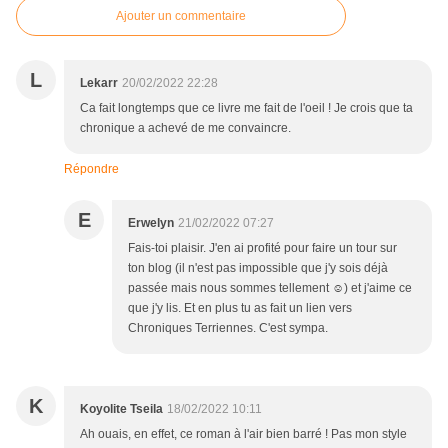
Ajouter un commentaire
L
Lekarr
20/02/2022 22:28
Ca fait longtemps que ce livre me fait de l'oeil ! Je crois que ta
chronique a achevé de me convaincre.
Répondre
E
Erwelyn
21/02/2022 07:27
Fais-toi plaisir. J'en ai profité pour faire un tour sur
ton blog (il n'est pas impossible que j'y sois déjà
passée mais nous sommes tellement ☺) et j'aime ce
que j'y lis. Et en plus tu as fait un lien vers
Chroniques Terriennes. C'est sympa.
K
Koyolite Tseila
18/02/2022 10:11
Ah ouais, en effet, ce roman à l'air bien barré ! Pas mon style