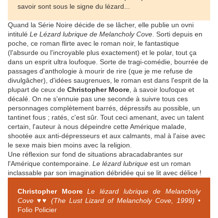
savoir sont sous le signe du lézard...
Quand la Série Noire décide de se lâcher, elle publie un ovni
intitulé
Le Lézard lubrique de Melancholy Cove
. Sorti depuis en
poche, ce roman flirte avec le roman noir, le fantastique
(l'absurde ou l'incroyable plus exactement) et le polar, tout ça
dans un esprit ultra loufoque. Sorte de tragi-comédie, bourrée de
passages d'anthologie à mourir de rire (que je me refuse de
divulgâcher), d'idées saugrenues, le roman est dans l'esprit de la
plupart de ceux de
Christopher Moore
, à savoir loufoque et
décalé. On ne s'ennuie pas une seconde à suivre tous ces
personnages complètement barrés, dépressifs au possible, un
tantinet fous ; ratés, c'est sûr. Tout ceci amenant, avec un talent
certain, l'auteur à nous dépeindre cette Amérique malade,
shootée aux anti-dépresseurs et aux calmants, mal à l'aise avec
le sexe mais bien moins avec la religion.
Une réflexion sur fond de situations abracadabrantes sur
l'Amérique contemporaine.
Le lézard lubrique
est un roman
inclassable par son imagination débridée qui se lit avec délice !
Christopher Moore
Le lézard lubrique de Melancholy
Cove ♥♥ (The Lust Lizard of Melancholy Cove, 1999)
•
Folio Policier