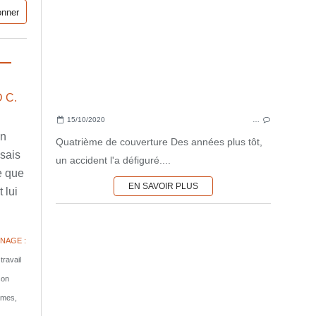
 C.
15/10/2020
…
en
Quatrième de couverture Des années plus tôt,
ssais
un accident l'a défiguré....
e que
EN SAVOIR PLUS
 lui
NAGE :
travail
son
tomes,