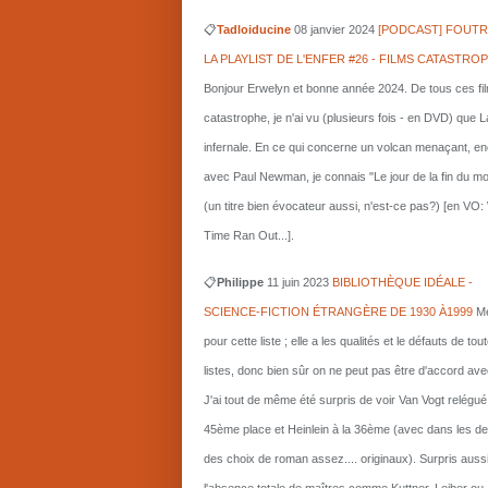
📋
Tadloiducine
08 janvier 2024
[PODCAST] FOUTR
LA PLAYLIST DE L'ENFER #26 - FILMS CATASTRO
Bonjour Erwelyn et bonne année 2024. De tous ces fi
catastrophe, je n'ai vu (plusieurs fois - en DVD) que L
infernale. En ce qui concerne un volcan menaçant, e
avec Paul Newman, je connais "Le jour de la fin du m
(un titre bien évocateur aussi, n'est-ce pas?) [en VO
Time Ran Out...].
📋
Philippe
11 juin 2023
BIBLIOTHÈQUE IDÉALE -
SCIENCE-FICTION ÉTRANGÈRE DE 1930 À1999
Me
pour cette liste ; elle a les qualités et le défauts de tou
listes, donc bien sûr on ne peut pas être d'accord ave
J'ai tout de même été surpris de voir Van Vogt relégué
45ème place et Heinlein à la 36ème (avec dans les d
des choix de roman assez.... originaux). Surpris auss