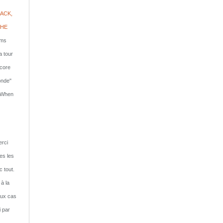
ACK,
PHE
lms
a tour
ncore
onde"
: When
rci
tes les
c tout.
 à la
eux cas
i par