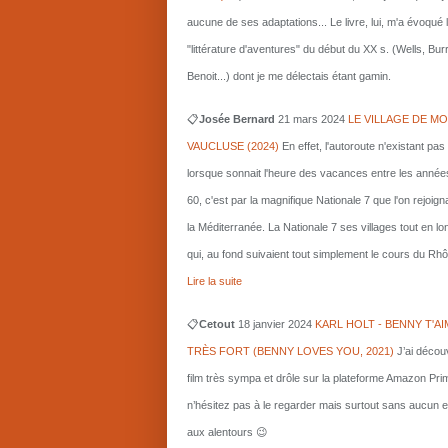
aucune de ses adaptations... Le livre, lui, m'a évoqué 
"littérature d'aventures" du début du XX s. (Wells, Bu
Benoit...) dont je me délectais étant gamin.
📋
Josée Bernard
21 mars
2024
LE VILLAGE DE MO
VAUCLUSE (2024)
En effet, l'autoroute n'existant pas
lorsque sonnait l'heure des vacances entre les année
60, c'est par la magnifique Nationale 7 que l'on rejoigna
la Méditerranée. La Nationale 7 ses villages tout en l
qui, au fond suivaient tout simplement le cours du Rhô
Lire la suite
📋
Cetout
18 janvier 2024
KARL HOLT - BENNY T'AI
TRÈS FORT (BENNY LOVES YOU, 2021)
J’ai décou
film très sympa et drôle sur la plateforme Amazon Pri
n’hésitez pas à le regarder mais surtout sans aucun e
aux alentours 😉