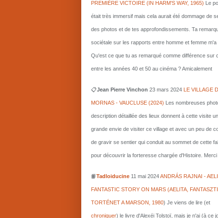
PREMIÈRE VICTOIRE (IN HARM'S WAY, 1965)
Le po
était très immersif mais cela aurait été dommage de s
des photos et de tes approfondissements. Ta remarq
sociétale sur les rapports entre homme et femme m'a i
Qu'est ce que tu as remarqué comme différence sur c
entre les années 40 et 50 au cinéma ? Amicalement
📋
Jean Pierre Vinchon
23 mars 2024
LE VILLAGE 
MORNAS - VAUCLUSE (2024)
Les nombreuses photo
description détaillée des lieux donnent à cette visite u
grande envie de visiter ce village et avec un peu de 
de gravir se sentier qui conduit au sommet de cette fa
pour découvrir la forteresse chargée d'Histoire. Merci 
📙
Tadloiducine
11 mai 2024
ANDRÁS RAJNAI - AELI
FANTASTIC STORY ON MARS (AELITA, FANTASZT
TORTÉNET A MARSON, 1980
)
Je viens de lire (et
chroniquer
) le livre d'Alexéi Tolstoï, mais je n'ai (à ce 