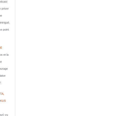
dcast
e priver
ue
ntrigué.
e point
DE
s et la
ne
courage
laise
!
TA,
IKUS
jour) vu