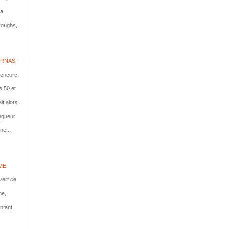
la
rroughs,
RNAS -
 encore,
s 50 et
it alors
ongueur
ne...
ME
vert ce
me,
nfant