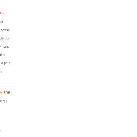
 -
ur
e pense
cle qui
compris
aire
y a peut-
ns
MIÈRE
le qui
-