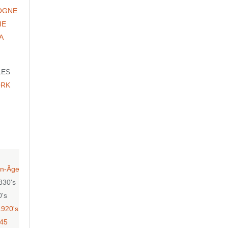
OGNE
IE
A
LES
ORK
n-Âge
830's
0's
1920's
-45