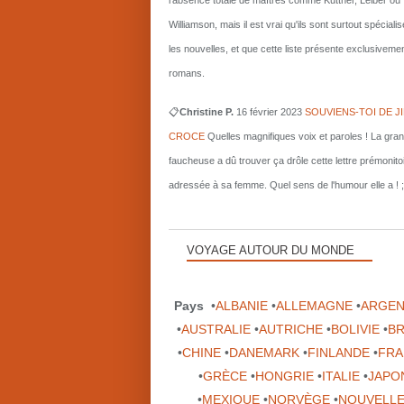
l'absence totale de maîtres comme Kuttner, Leiber ou
Williamson, mais il est vrai qu'ils sont surtout spécial
les nouvelles, et que cette liste présente exclusiveme
romans.
📋
Christine P.
16 février 2023
SOUVIENS-TOI DE J
CROCE
Quelles magnifiques voix et paroles ! La gra
faucheuse a dû trouver ça drôle cette lettre prémonito
adressée à sa femme. Quel sens de l'humour elle a ! ;
VOYAGE AUTOUR DU MONDE
Pays
•
ALBANIE
•
ALLEMAGNE
•
ARGEN
•
AUSTRALIE
•
AUTRICHE
•
BOLIVIE
•
BR
•
CHINE
•
DANEMARK
•
FINLANDE
•
FRA
•
GRÈCE
•
HONGRIE
•
ITALIE
•
JAPO
•
MEXIQUE
•
NORVÈGE
•
NOUVELLE