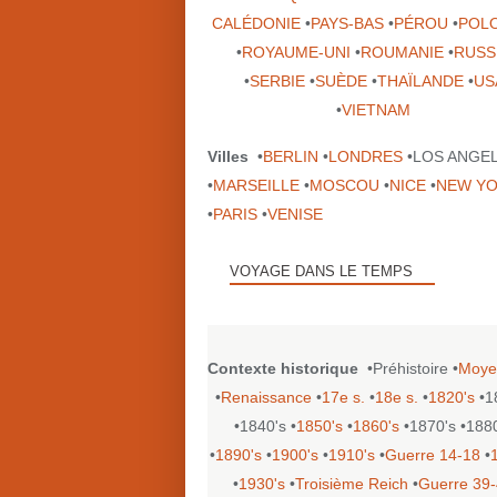
CALÉDONIE
•
PAYS-BAS
•
PÉROU
•
POL
•
ROYAUME-UNI
•
ROUMANIE
•
RUSS
•
SERBIE
•
SUÈDE
•
THAÏLANDE
•
US
•
VIETNAM
Villes
•
BERLIN
•
LONDRES
•LOS ANGE
•
MARSEILLE
•
MOSCOU
•
NICE
•
NEW Y
•
PARIS
•
VENISE
VOYAGE DANS LE TEMPS
Contexte historique
•Préhistoire •
Moye
•
Renaissance
•
17e s.
•
18e s.
•
1820's
•1
•1840's •
1850's
•
1860's
•1870's •188
•
1890's
•
1900's
•
1910's
•
Guerre 14-18
•
•
1930's
•
Troisième Reich
•
Guerre 39