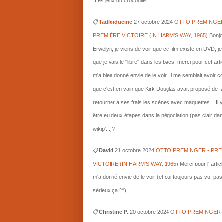
"Les jeux du crocodile"...
📋
Tadloiducine
27 octobre 2024
OTTO PREMINGER
PREMIÈRE VICTOIRE (IN HARM'S WAY, 1965)
Bonjo
Erwelyn, je viens de voir que ce film existe en DVD, j
que je vais le "libre" dans les bacs, merci pour cet arti
m'a bien donné envie de le voir! Il me semblait avoir 
que c'est en vain que Kirk Douglas avait proposé de f
retourner à ses frais les scènes avec maquettes... Il 
être eu deux étapes dans la négociation (pas clair da
wikip'...)?
📋
David
21 octobre 2024
OTTO PREMINGER - PRE
VICTOIRE (IN HARM'S WAY, 1965)
Merci pour l' artic
m'a donné envie de le voir (et oui toujours pas vu, pas
sérieux ça ^^)
📋
Christine P.
20 octobre 2024
OTTO PREMINGER 