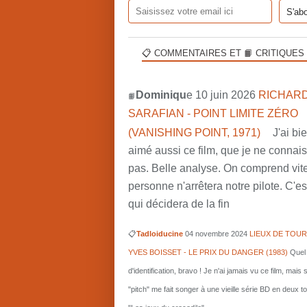
📋 COMMENTAIRES ET 📙 CRITIQUES
Dominiqu
e 10 juin 2026
RICHARD
📙
SARAFIAN - POINT LIMITE ZÉRO
(VANISHING POINT, 1971)
J'ai bi
aimé aussi ce film, que je ne connai
pas. Belle analyse. On comprend vit
personne n'arrêtera notre pilote. C'est
qui décidera de la fin
📋
Tadloiducine
04 novembre 2024
LIEUX DE TOUR
YVES BOISSET - LE PRIX DU DANGER (1983)
Quel 
d'identification, bravo ! Je n'ai jamais vu ce film, mais 
"pitch" me fait songer à une vieille série BD en deux 