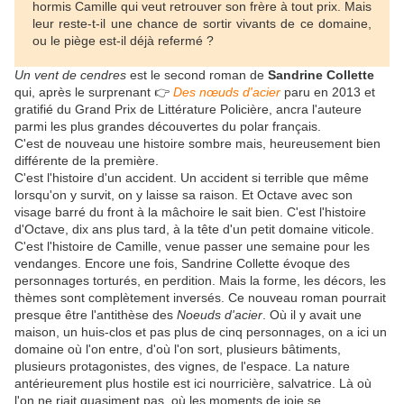
hormis Camille qui veut retrouver son frère à tout prix. Mais
leur reste-t-il une chance de sortir vivants de ce domaine,
ou le piège est-il déjà refermé ?
Un vent de cendres
est le second roman de
Sandrine Collette
qui, après le surprenant 👉
Des nœuds d'acier
paru en 2013 et
gratifié du Grand Prix de Littérature Policière, ancra l'auteure
parmi les plus grandes découvertes du polar français.
C'est de nouveau une histoire sombre mais, heureusement bien
différente de la première.
C'est l'histoire d'un accident. Un accident si terrible que même
lorsqu'on y survit, on y laisse sa raison. Et Octave avec son
visage barré du front à la mâchoire le sait bien. C'est l'histoire
d'Octave, dix ans plus tard, à la tête d'un petit domaine viticole.
C'est l'histoire de Camille, venue passer une semaine pour les
vendanges. Encore une fois, Sandrine Collette évoque des
personnages torturés, en perdition. Mais la forme, les décors, les
thèmes sont complètement inversés. Ce nouveau roman pourrait
presque être l'antithèse des
Noeuds d'acier
. Où il y avait une
maison, un huis-clos et pas plus de cinq personnages, on a ici un
domaine où l'on entre, d'où l'on sort, plusieurs bâtiments,
plusieurs protagonistes, des vignes, de l'espace. La nature
antérieurement plus hostile est ici nourricière, salvatrice. Là où
l'on ne riait quasiment pas, où les moments de joie se