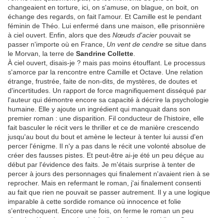
changeaient en torture, ici, on s'amuse, on blague, on boit, on
échange des regards, on fait l'amour. Et Camille est le pendant
féminin de Théo. Lui enfermé dans une maison, elle prisonnière
à ciel ouvert. Enfin, alors que des
Nœuds d'acier
pouvait se
passer n'importe où en France,
Un vent de cendre
se situe dans
le Morvan, la terre de
Sandrine Collette
.
À ciel ouvert, disais-je ? mais pas moins étouffant. Le processus
s'amorce par la rencontre entre Camille et Octave. Une relation
étrange, frustrée, faite de non-dits, de mystères, de doutes et
d'incertitudes. Un rapport de force magnifiquement disséqué par
l'auteur qui démontre encore sa capacité à décrire la psychologie
humaine. Elle y ajoute un ingrédient qui manquait dans son
premier roman : une disparition. Fil conducteur de l'histoire, elle
fait basculer le récit vers le thriller et ce de manière crescendo
jusqu'au bout du bout et amène le lecteur à tenter lui aussi d'en
percer l'énigme. Il n'y a pas dans le récit une volonté absolue de
créer des fausses pistes. Et peut-être ai-je été un peu déçue au
début par l'évidence des faits. Je m'étais surprise à tenter de
percer à jours des personnages qui finalement n'avaient rien à se
reprocher. Mais en refermant le roman, j'ai finalement consenti
au fait que rien ne pouvait se passer autrement. Il y a une logique
imparable à cette sordide romance où innocence et folie
s'entrechoquent. Encore une fois, on ferme le roman un peu