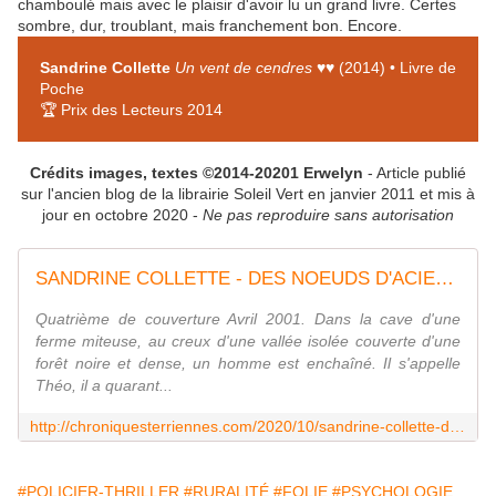
chamboulé mais avec le plaisir d'avoir lu un grand livre. Certes
sombre, dur, troublant, mais franchement bon. Encore.
Sandrine Collette
Un vent de cendres
♥♥ (2014) • Livre de
Poche
🏆 Prix des Lecteurs 2014
Crédits images, textes ©2014-20201 Erwelyn
- Article publié
sur l'ancien blog de la librairie Soleil Vert en janvier 2011 et mis à
jour en octobre 2020 -
Ne pas reproduire sans autorisation
SANDRINE COLLETTE - DES NOEUDS D'ACIER (2014) - Chroniques Terriennes - Le blog qui a soif de curiosité
Quatrième de couverture Avril 2001. Dans la cave d'une
ferme miteuse, au creux d'une vallée isolée couverte d'une
forêt noire et dense, un homme est enchaîné. Il s'appelle
Théo, il a quarant...
http://chroniquesterriennes.com/2020/10/sandrine-collette-des-noeuds-d-acier-2014.html
#POLICIER-THRILLER
#RURALITÉ
#FOLIE
#PSYCHOLOGIE