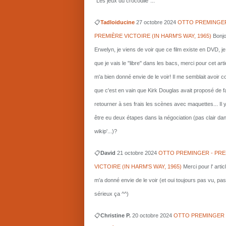
"Les jeux du crocodile"...
📋
Tadloiducine
27 octobre 2024
OTTO PREMINGER
PREMIÈRE VICTOIRE (IN HARM'S WAY, 1965)
Bonjo
Erwelyn, je viens de voir que ce film existe en DVD, j
que je vais le "libre" dans les bacs, merci pour cet arti
m'a bien donné envie de le voir! Il me semblait avoir 
que c'est en vain que Kirk Douglas avait proposé de f
retourner à ses frais les scènes avec maquettes... Il 
être eu deux étapes dans la négociation (pas clair da
wikip'...)?
📋
David
21 octobre 2024
OTTO PREMINGER - PRE
VICTOIRE (IN HARM'S WAY, 1965)
Merci pour l' artic
m'a donné envie de le voir (et oui toujours pas vu, pas
sérieux ça ^^)
📋
Christine P.
20 octobre 2024
OTTO PREMINGER 