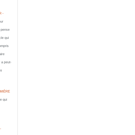
 -
ur
e pense
cle qui
compris
aire
y a peut-
ns
MIÈRE
le qui
-