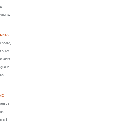
la
rroughs,
RNAS -
 encore,
s 50 et
it alors
ongueur
ne...
ME
vert ce
me,
nfant