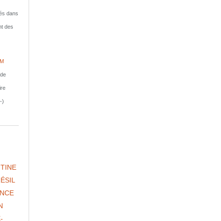
isés dans
nt des
IM
nde
ire
-)
TINE
ÉSIL
NCE
N
-