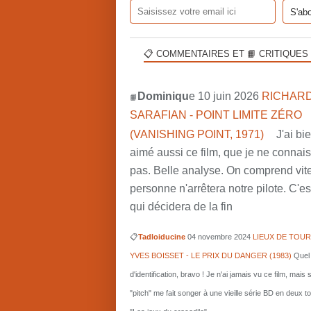
📋 COMMENTAIRES ET 📙 CRITIQUES
Dominiqu
e 10 juin 2026
RICHARD
📙
SARAFIAN - POINT LIMITE ZÉRO
(VANISHING POINT, 1971)
J'ai bi
aimé aussi ce film, que je ne connai
pas. Belle analyse. On comprend vit
personne n'arrêtera notre pilote. C'est
qui décidera de la fin
📋
Tadloiducine
04 novembre 2024
LIEUX DE TOUR
YVES BOISSET - LE PRIX DU DANGER (1983)
Quel 
d'identification, bravo ! Je n'ai jamais vu ce film, mais 
"pitch" me fait songer à une vieille série BD en deux 