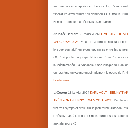
aucune de ses adaptations... Le livre, lui, m'a évoqué 
"littérature d'aventures" du début du XX s. (Wells, Bu
Benoit...) dont je me délectais étant gamin.
📋
Josée Bernard
21 mars
2024
LE VILLAGE DE MO
VAUCLUSE (2024)
En effet, l'autoroute n'existant pas
lorsque sonnait l'heure des vacances entre les année
60, c'est par la magnifique Nationale 7 que l'on rejoigna
la Méditerranée. La Nationale 7 ses villages tout en l
qui, au fond suivaient tout simplement le cours du Rhô
Lire la suite
📋
Cetout
18 janvier 2024
KARL HOLT - BENNY T'AI
TRÈS FORT (BENNY LOVES YOU, 2021)
J’ai décou
film très sympa et drôle sur la plateforme Amazon Pri
n’hésitez pas à le regarder mais surtout sans aucun e
aux alentours 😉