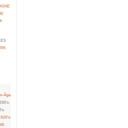
OGNE
IE
A
LES
ORK
n-Âge
830's
0's
1920's
-45