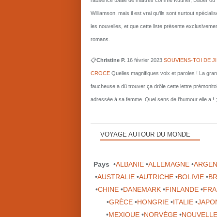
l'absence totale de maîtres comme Kuttner, Leiber ou
Williamson, mais il est vrai qu'ils sont surtout spécial
les nouvelles, et que cette liste présente exclusiveme
romans.
📋
Christine P.
16 février 2023
SOUVIENS-TOI DE J
CROCE
Quelles magnifiques voix et paroles ! La gra
faucheuse a dû trouver ça drôle cette lettre prémonito
adressée à sa femme. Quel sens de l'humour elle a ! ;
VOYAGE AUTOUR DU MONDE
Pays
•
ALBANIE
•
ALLEMAGNE
•
ARGEN
•
AUSTRALIE
•
AUTRICHE
•
BOLIVIE
•
BR
•
CHINE
•
DANEMARK
•
FINLANDE
•
FRA
•
GRÈCE
•
HONGRIE
•
ITALIE
•
JAPO
•
MEXIQUE
•
NORVÈGE
•
NOUVELLE