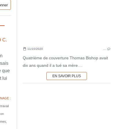
 C.
11/10/2020
…
en
Quatrième de couverture Thomas Bishop avait
ssais
dix ans quand il a tué sa mère....
e que
EN SAVOIR PLUS
 lui
NAGE :
travail
son
tomes,