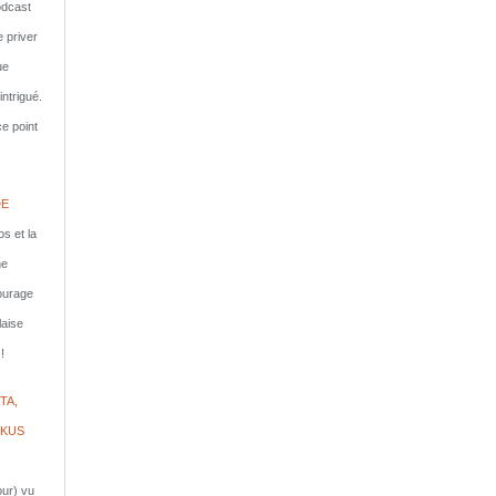
dcast
e priver
ue
ntrigué.
e point
DE
s et la
ne
courage
laise
!
TA,
IKUS
jour) vu