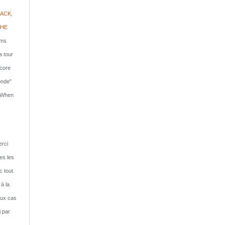
ACK,
PHE
lms
a tour
ncore
onde"
: When
rci
tes les
c tout.
 à la
eux cas
i par