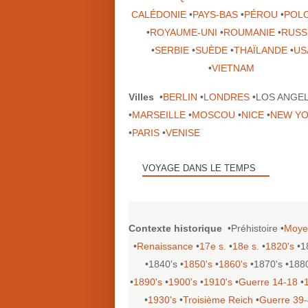
CALÉDONIE
•
PAYS-BAS
•
PÉROU
•
POL
•
ROYAUME-UNI
•
ROUMANIE
•
RUSS
•
SERBIE
•
SUÈDE
•
THAÏLANDE
•
US
•
VIETNAM
Villes
•
BERLIN
•
LONDRES
•LOS ANGE
•
MARSEILLE
•
MOSCOU
•
NICE
•
NEW Y
•
PARIS
•
VENISE
VOYAGE DANS LE TEMPS
Contexte historique
•Préhistoire •
Moye
•
Renaissance
•
17e s.
•
18e s.
•
1820's
•1
•1840's •
1850's
•
1860's
•1870's •188
•
1890's
•
1900's
•
1910's
•
Guerre 14-18
•
•
1930's
•
Troisième Reich
•
Guerre 39