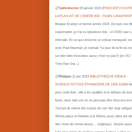
📋
Tadloiducine
08 janvier 2024
[PODCAST] FOUTR
LA PLAYLIST DE L'ENFER #26 - FILMS CATASTRO
Bonjour Erwelyn et bonne année 2024. De tous ces fi
catastrophe, je n'ai vu (plusieurs fois - en DVD) que L
infernale. En ce qui concerne un volcan menaçant, e
avec Paul Newman, je connais "Le jour de la fin du m
(un titre bien évocateur aussi, n'est-ce pas?) [en VO
Time Ran Out...].
📋
Philippe
11 juin 2023
BIBLIOTHÈQUE IDÉALE -
SCIENCE-FICTION ÉTRANGÈRE DE 1930 À1999
Me
pour cette liste ; elle a les qualités et le défauts de tou
listes, donc bien sûr on ne peut pas être d'accord ave
J'ai tout de même été surpris de voir Van Vogt relégué
45ème place et Heinlein à la 36ème (avec dans les d
des choix de roman assez.... originaux). Surpris auss