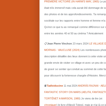
PREMIÈRE VICTOIRE (IN HARM'S WAY, 1965)
Le po
était très immersif mais cela aurait été dommage de s
des photos et de tes approfondissements. Ta remarq
sociétale sur les rapports entre homme et femme m'a i
Qu'est ce que tu as remarqué comme différence sur c
entre les années 40 et 50 au cinéma ? Amicalement
📋
Jean Pierre Vinchon
23 mars 2024
LE VILLAGE 
MORNAS - VAUCLUSE (2024)
Les nombreuses photo
description détaillée des lieux donnent à cette visite u
grande envie de visiter ce village et avec un peu de 
de gravir se sentier qui conduit au sommet de cette fa
pour découvrir la forteresse chargée d'Histoire. Merci 
📙
Tadloiducine
11 mai 2024
ANDRÁS RAJNAI - AELI
FANTASTIC STORY ON MARS (AELITA, FANTASZT
TORTÉNET A MARSON, 1980
)
Je viens de lire (et
chroniquer
) le livre d'Alexéi Tolstoï, mais je n'ai (à ce 