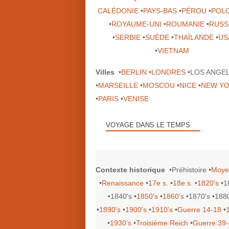
CALÉDONIE
•
PAYS-BAS
•
PÉROU
•
POL
•
ROYAUME-UNI
•
ROUMANIE
•
RUSS
•
SERBIE
•
SUÈDE
•
THAÏLANDE
•
US
•
VIETNAM
Villes
•
BERLIN
•
LONDRES
•LOS ANGE
•
MARSEILLE
•
MOSCOU
•
NICE
•
NEW Y
•
PARIS
•
VENISE
VOYAGE DANS LE TEMPS
Contexte historique
•Préhistoire •
Moye
•
Renaissance
•
17e s.
•
18e s.
•
1820's
•1
•1840's •
1850's
•
1860's
•1870's •188
•
1890's
•
1900's
•
1910's
•
Guerre 14-18
•
•
1930's
•
Troisième Reich
•
Guerre 39