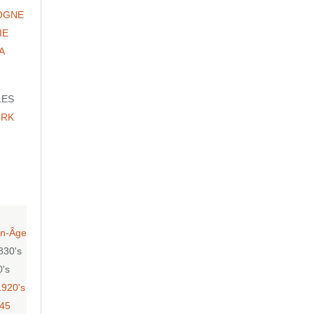
OGNE
IE
A
LES
ORK
n-Âge
830's
0's
1920's
-45