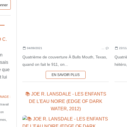
 C.
04/09/2021
…
22/11
en
Quatrième de couverture À Bulls Mouth, Texas,
Quatri
ssais
quand on fait le 911, on...
hétéro,
e que
EN SAVOIR PLUS
 lui
📚 JOE R. LANSDALE - LES ENFANTS
NAGE :
DE L'EAU NOIRE (EDGE OF DARK
travail
WATER, 2012)
son
tomes,