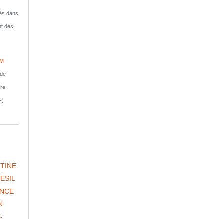
isés dans
nt des
IM
nde
ire
-)
TINE
ÉSIL
NCE
N
-