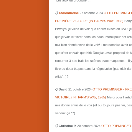
"Les jeux du crocodile"...
📋
Tadloiducine
27 octobre 2024
OTTO PREMINGER
PREMIÈRE VICTOIRE (IN HARM'S WAY, 1965)
Bonjo
Erwelyn, je viens de voir que ce film existe en DVD, j
que je vais le "libre" dans les bacs, merci pour cet arti
m'a bien donné envie de le voir! Il me semblait avoir 
que c'est en vain que Kirk Douglas avait proposé de f
retourner à ses frais les scènes avec maquettes... Il 
être eu deux étapes dans la négociation (pas clair da
wikip'...)?
📋
David
21 octobre 2024
OTTO PREMINGER - PRE
VICTOIRE (IN HARM'S WAY, 1965)
Merci pour l' artic
m'a donné envie de le voir (et oui toujours pas vu, pas
sérieux ça ^^)
📋
Christine P.
20 octobre 2024
OTTO PREMINGER 