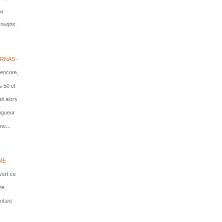
la
rroughs,
RNAS -
 encore,
s 50 et
it alors
ongueur
ne...
ME
vert ce
me,
nfant