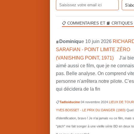
📋 COMMENTAIRES ET 📙 CRITIQUES
Dominiqu
e 10 juin 2026
RICHARD
📙
SARAFIAN - POINT LIMITE ZÉRO
(VANISHING POINT, 1971)
J'ai bi
aimé aussi ce film, que je ne connai
pas. Belle analyse. On comprend vit
personne n'arrêtera notre pilote. C'est
qui décidera de la fin
📋
Tadloiducine
04 novembre 2024
LIEUX DE TOUR
YVES BOISSET - LE PRIX DU DANGER (1983)
Quel 
d'identification, bravo ! Je n'ai jamais vu ce film, mais 
"pitch" me fait songer à une vieille série BD en deux 