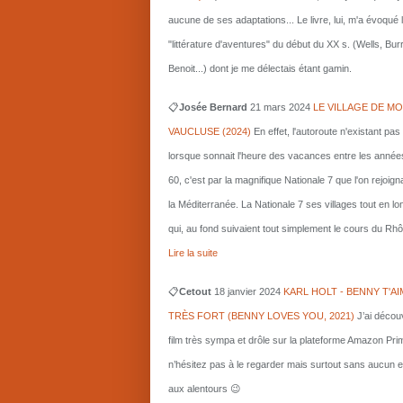
aucune de ses adaptations... Le livre, lui, m'a évoqué 
"littérature d'aventures" du début du XX s. (Wells, Bu
Benoit...) dont je me délectais étant gamin.
📋
Josée Bernard
21 mars
2024
LE VILLAGE DE MO
VAUCLUSE (2024)
En effet, l'autoroute n'existant pas
lorsque sonnait l'heure des vacances entre les année
60, c'est par la magnifique Nationale 7 que l'on rejoigna
la Méditerranée. La Nationale 7 ses villages tout en l
qui, au fond suivaient tout simplement le cours du Rhô
Lire la suite
📋
Cetout
18 janvier 2024
KARL HOLT - BENNY T'AI
TRÈS FORT (BENNY LOVES YOU, 2021)
J’ai décou
film très sympa et drôle sur la plateforme Amazon Pri
n’hésitez pas à le regarder mais surtout sans aucun e
aux alentours 😉