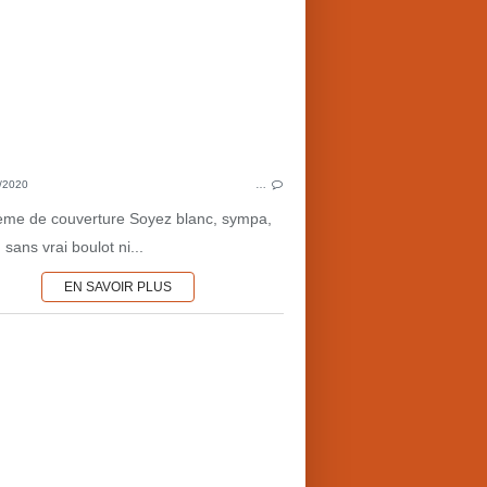
FAITS DIVERS
VENGEANCE
USA
TEXAS
ENLÈVEMENTS
C
FOLIE
/2020
…
POURSUITES-TRAQUES
ème de couverture Soyez blanc, sympa,
 sans vrai boulot ni...
EN SAVOIR PLUS
POLICIER-THRILLER