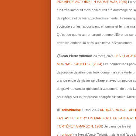
PREMIÈRE VICTOIRE (IN HARM'S WAY, 1965)
Le po
était très immersif mais cela aurait été dommage de s
des photos et de tes approfondissements. Ta remarq
sociétale sur les rapports entre homme et femme m'a i
Qu'est ce que tu as remarqué comme différence sur c
entre les années 40 et 50 au cinéma ? Amicalement
📋
Jean Pierre Vinchon
23 mars 2024
LE VILLAGE 
MORNAS - VAUCLUSE (2024)
Les nombreuses photo
description détaillée des lieux donnent à cette visite u
grande envie de visiter ce village et avec un peu de 
de gravir se sentier qui conduit au sommet de cette fa
pour découvrir la forteresse chargée d'Histoire. Merci 
📙
Tadloiducine
11 mai 2024
ANDRÁS RAJNAI - AELI
FANTASTIC STORY ON MARS (AELITA, FANTASZT
TORTÉNET A MARSON, 1980
)
Je viens de lire (et
chroniquer
) le livre d'Alexéi Tolstoï, mais je n'ai (à ce 