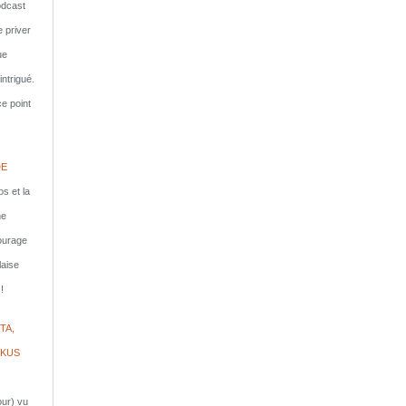
dcast
e priver
ue
ntrigué.
e point
DE
s et la
ne
courage
laise
!
TA,
IKUS
jour) vu