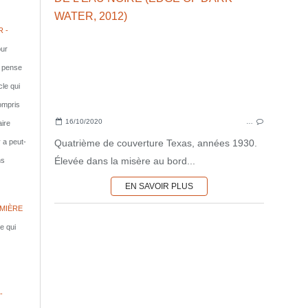
 -
ur
e pense
cle qui
compris
16/10/2020
…
aire
Quatrième de couverture Texas, années 1930.
y a peut-
Élevée dans la misère au bord...
ns
EN SAVOIR PLUS
MIÈRE
le qui
-