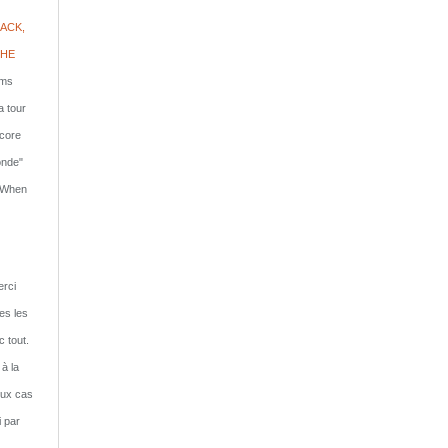
ACK,
PHE
lms
a tour
ncore
onde"
: When
rci
tes les
c tout.
 à la
eux cas
i par