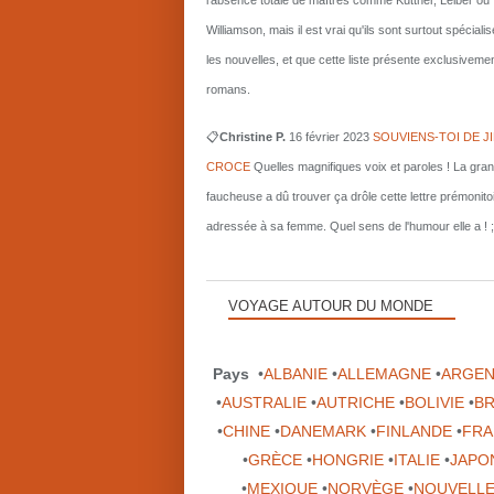
l'absence totale de maîtres comme Kuttner, Leiber ou
Williamson, mais il est vrai qu'ils sont surtout spécial
les nouvelles, et que cette liste présente exclusiveme
romans.
📋
Christine P.
16 février 2023
SOUVIENS-TOI DE J
CROCE
Quelles magnifiques voix et paroles ! La gra
faucheuse a dû trouver ça drôle cette lettre prémonito
adressée à sa femme. Quel sens de l'humour elle a ! ;
VOYAGE AUTOUR DU MONDE
Pays
•
ALBANIE
•
ALLEMAGNE
•
ARGEN
•
AUSTRALIE
•
AUTRICHE
•
BOLIVIE
•
BR
•
CHINE
•
DANEMARK
•
FINLANDE
•
FRA
•
GRÈCE
•
HONGRIE
•
ITALIE
•
JAPO
•
MEXIQUE
•
NORVÈGE
•
NOUVELLE