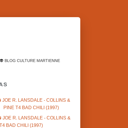
👽 BLOG CULTURE MARTIENNE
XAS
 JOE R. LANSDALE - COLLINS &
PINE T4 BAD CHILI (1997)
POLICIER-THRILLER
POLI
2010'S