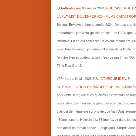
📋
Tadloiducine
08 janvier 2024
[PODCAST] FOUTR
LA PLAYLIST DE L'ENFER #26 - FILMS CATASTRO
Bonjour Erwelyn et bonne année 2024. De tous ces fi
catastrophe, je n'ai vu (plusieurs fois - en DVD) que L
infernale. En ce qui concerne un volcan menaçant, e
avec Paul Newman, je connais "Le jour de la fin du m
(un titre bien évocateur aussi, n'est-ce pas?) [en VO
Time Ran Out...].
📋
Philippe
11 juin 2023
BIBLIOTHÈQUE IDÉALE -
SCIENCE-FICTION ÉTRANGÈRE DE 1930 À1999
Me
pour cette liste ; elle a les qualités et le défauts de tou
listes, donc bien sûr on ne peut pas être d'accord ave
J'ai tout de même été surpris de voir Van Vogt relégué
45ème place et Heinlein à la 36ème (avec dans les d
des choix de roman assez.... originaux). Surpris auss