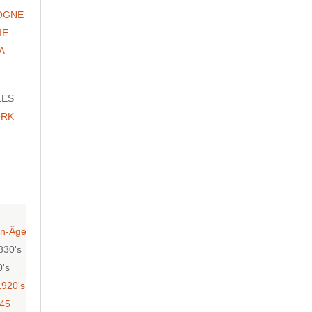
OGNE
IE
A
LES
ORK
n-Âge
830's
0's
1920's
-45