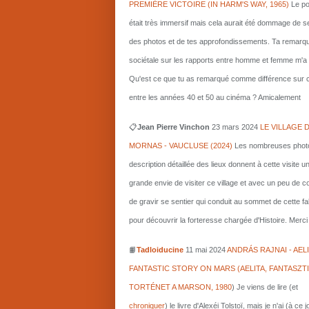
PREMIÈRE VICTOIRE (IN HARM'S WAY, 1965)
Le po
était très immersif mais cela aurait été dommage de s
des photos et de tes approfondissements. Ta remarq
sociétale sur les rapports entre homme et femme m'a i
Qu'est ce que tu as remarqué comme différence sur c
entre les années 40 et 50 au cinéma ? Amicalement
📋
Jean Pierre Vinchon
23 mars 2024
LE VILLAGE 
MORNAS - VAUCLUSE (2024)
Les nombreuses photo
description détaillée des lieux donnent à cette visite u
grande envie de visiter ce village et avec un peu de 
de gravir se sentier qui conduit au sommet de cette fa
pour découvrir la forteresse chargée d'Histoire. Merci 
📙
Tadloiducine
11 mai 2024
ANDRÁS RAJNAI - AELI
FANTASTIC STORY ON MARS (AELITA, FANTASZT
TORTÉNET A MARSON, 1980
)
Je viens de lire (et
chroniquer
) le livre d'Alexéi Tolstoï, mais je n'ai (à ce 