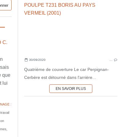
 C.
en
30/09/2020
…
ssais
Quatrième de couverture Le car Perpignan-
e que
Cerbère est détourné dans l'arrière...
 lui
EN SAVOIR PLUS
NAGE :
travail
son
tomes,