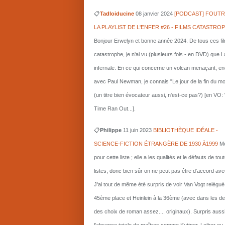
📋
Tadloiducine
08 janvier 2024
[PODCAST] FOUTR
LA PLAYLIST DE L'ENFER #26 - FILMS CATASTRO
Bonjour Erwelyn et bonne année 2024. De tous ces fi
catastrophe, je n'ai vu (plusieurs fois - en DVD) que L
infernale. En ce qui concerne un volcan menaçant, e
avec Paul Newman, je connais "Le jour de la fin du m
(un titre bien évocateur aussi, n'est-ce pas?) [en VO
Time Ran Out...].
📋
Philippe
11 juin 2023
BIBLIOTHÈQUE IDÉALE -
SCIENCE-FICTION ÉTRANGÈRE DE 1930 À1999
Me
pour cette liste ; elle a les qualités et le défauts de tou
listes, donc bien sûr on ne peut pas être d'accord ave
J'ai tout de même été surpris de voir Van Vogt relégué
45ème place et Heinlein à la 36ème (avec dans les d
des choix de roman assez.... originaux). Surpris auss