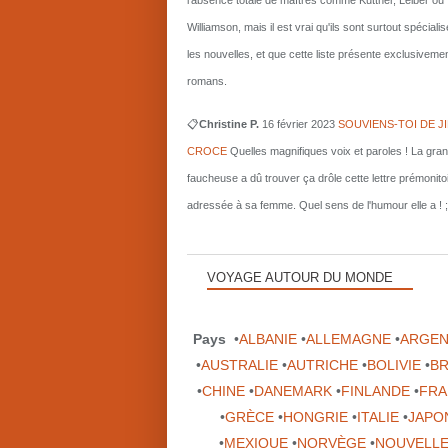
l'absence totale de maîtres comme Kuttner, Leiber ou
Williamson, mais il est vrai qu'ils sont surtout spécial
les nouvelles, et que cette liste présente exclusiveme
romans.
📋
Christine P.
16 février 2023
SOUVIENS-TOI DE J
CROCE
Quelles magnifiques voix et paroles ! La gra
faucheuse a dû trouver ça drôle cette lettre prémonito
adressée à sa femme. Quel sens de l'humour elle a ! ;
VOYAGE AUTOUR DU MONDE
Pays
•
ALBANIE
•
ALLEMAGNE
•
ARGEN
•
AUSTRALIE
•
AUTRICHE
•
BOLIVIE
•
BR
•
CHINE
•
DANEMARK
•
FINLANDE
•
FRA
•
GRÈCE
•
HONGRIE
•
ITALIE
•
JAPO
•
MEXIQUE
•
NORVÈGE
•
NOUVELLE