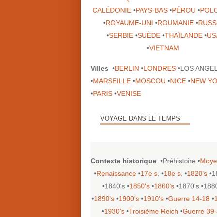
CALÉDONIE
•
PAYS-BAS
•
PÉROU
•
POL
•
ROYAUME-UNI
•
ROUMANIE
•
RUSS
•
SERBIE
•
SUÈDE
•
THAÏLANDE
•
US
•
VIETNAM
Villes
•
BERLIN
•
LONDRES
•LOS ANGE
•
MARSEILLE
•
MOSCOU
•
NICE
•
NEW Y
•
PARIS
•
VENISE
VOYAGE DANS LE TEMPS
Contexte historique
•Préhistoire •
Moye
•
Renaissance
•
17e s.
•
18e s.
•
1820's
•1
•1840's •
1850's
•
1860's
•1870's •188
•
1890's
•
1900's
•
1910's
•
Guerre 14-18
•
•
1930's
•
Troisième Reich
•
Guerre 39