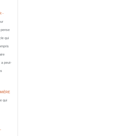
 -
ur
e pense
cle qui
compris
aire
y a peut-
ns
MIÈRE
le qui
-