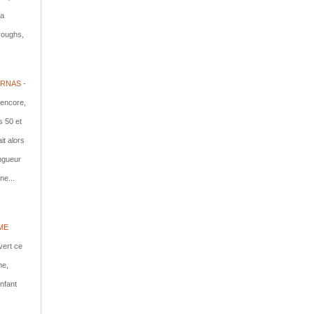
la
rroughs,
RNAS -
 encore,
s 50 et
it alors
ongueur
ne...
ME
vert ce
me,
nfant