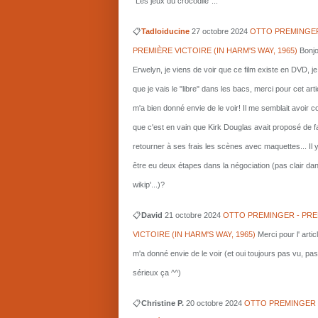
"Les jeux du crocodile"...
📋
Tadloiducine
27 octobre 2024
OTTO PREMINGER
PREMIÈRE VICTOIRE (IN HARM'S WAY, 1965)
Bonjo
Erwelyn, je viens de voir que ce film existe en DVD, j
que je vais le "libre" dans les bacs, merci pour cet arti
m'a bien donné envie de le voir! Il me semblait avoir 
que c'est en vain que Kirk Douglas avait proposé de f
retourner à ses frais les scènes avec maquettes... Il 
être eu deux étapes dans la négociation (pas clair da
wikip'...)?
📋
David
21 octobre 2024
OTTO PREMINGER - PRE
VICTOIRE (IN HARM'S WAY, 1965)
Merci pour l' artic
m'a donné envie de le voir (et oui toujours pas vu, pas
sérieux ça ^^)
📋
Christine P.
20 octobre 2024
OTTO PREMINGER 