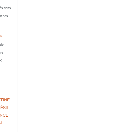
isés dans
nt des
IM
nde
ire
-)
TINE
ÉSIL
NCE
N
-