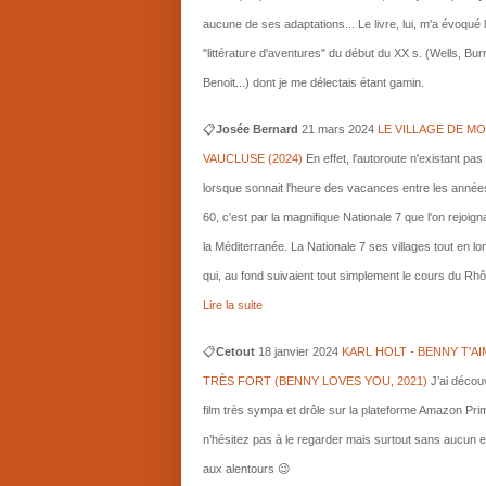
aucune de ses adaptations... Le livre, lui, m'a évoqué 
"littérature d'aventures" du début du XX s. (Wells, Bu
Benoit...) dont je me délectais étant gamin.
📋
Josée Bernard
21 mars
2024
LE VILLAGE DE MO
VAUCLUSE (2024)
En effet, l'autoroute n'existant pas
lorsque sonnait l'heure des vacances entre les année
60, c'est par la magnifique Nationale 7 que l'on rejoigna
la Méditerranée. La Nationale 7 ses villages tout en l
qui, au fond suivaient tout simplement le cours du Rhô
Lire la suite
📋
Cetout
18 janvier 2024
KARL HOLT - BENNY T'AI
TRÈS FORT (BENNY LOVES YOU, 2021)
J’ai décou
film très sympa et drôle sur la plateforme Amazon Pri
n’hésitez pas à le regarder mais surtout sans aucun e
aux alentours 😉