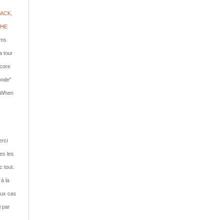
ACK,
PHE
lms
a tour
ncore
onde"
: When
rci
tes les
c tout.
 à la
eux cas
i par