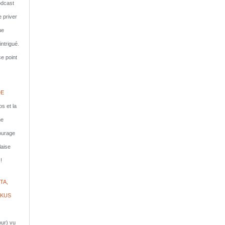
dcast
e priver
ue
ntrigué.
e point
DE
s et la
ne
courage
laise
!
TA,
IKUS
jour) vu