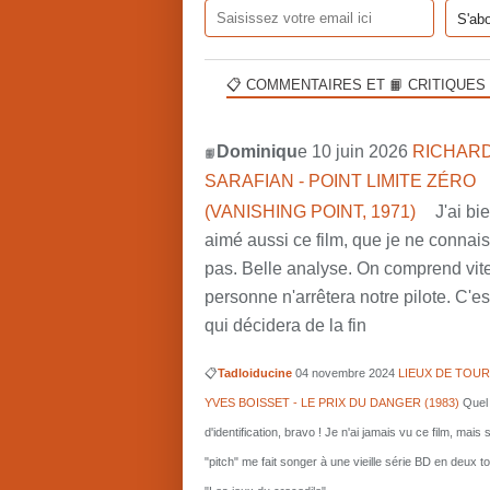
📋 COMMENTAIRES ET 📙 CRITIQUES
Dominiqu
e 10 juin 2026
RICHARD
📙
SARAFIAN - POINT LIMITE ZÉRO
(VANISHING POINT, 1971)
J'ai bi
aimé aussi ce film, que je ne connai
pas. Belle analyse. On comprend vit
personne n'arrêtera notre pilote. C'est
qui décidera de la fin
📋
Tadloiducine
04 novembre 2024
LIEUX DE TOUR
YVES BOISSET - LE PRIX DU DANGER (1983)
Quel 
d'identification, bravo ! Je n'ai jamais vu ce film, mais 
"pitch" me fait songer à une vieille série BD en deux 