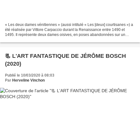
« Les deux dames vénitiennes » (aussi intitulé « Les [deux] courtisanes ») a
été réalisée par Vittore Carpaccio durant la Renaissance entre 1490 et
1495. Il représente deux dames oisives, en poses abandonnées sur un
balcon ou un jardin clos entourée d'objets...
📃 L'ART FANTASTIQUE DE JÉRÔME BOSCH
(2020)
Publié le 10/03/2020 à 08:03
Par
Herveline Vinchon