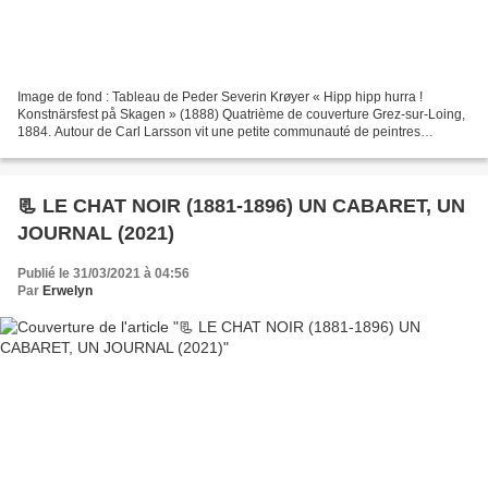
Image de fond : Tableau de Peder Severin Krøyer « Hipp hipp hurra !
Konstnärsfest på Skagen » (1888) Quatrième de couverture Grez-sur-Loing,
1884. Autour de Carl Larsson vit une petite communauté de peintres
scandinaves venus tester la lumière tant vantée...
📃 LE CHAT NOIR (1881-1896) UN CABARET, UN
JOURNAL (2021)
Publié le 31/03/2021 à 04:56
Par
Erwelyn