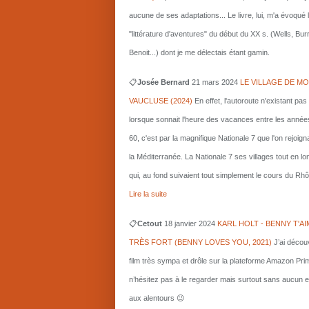
aucune de ses adaptations... Le livre, lui, m'a évoqué 
"littérature d'aventures" du début du XX s. (Wells, Bu
Benoit...) dont je me délectais étant gamin.
📋
Josée Bernard
21 mars
2024
LE VILLAGE DE MO
VAUCLUSE (2024)
En effet, l'autoroute n'existant pas
lorsque sonnait l'heure des vacances entre les année
60, c'est par la magnifique Nationale 7 que l'on rejoigna
la Méditerranée. La Nationale 7 ses villages tout en l
qui, au fond suivaient tout simplement le cours du Rhô
Lire la suite
📋
Cetout
18 janvier 2024
KARL HOLT - BENNY T'AI
TRÈS FORT (BENNY LOVES YOU, 2021)
J’ai décou
film très sympa et drôle sur la plateforme Amazon Pri
n’hésitez pas à le regarder mais surtout sans aucun e
aux alentours 😉