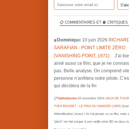
📋 COMMENTAIRES ET 📙 CRITIQUES
Dominiqu
e 10 juin 2026
RICHARD
📙
SARAFIAN - POINT LIMITE ZÉRO
(VANISHING POINT, 1971)
J'ai bi
aimé aussi ce film, que je ne connai
pas. Belle analyse. On comprend vit
personne n'arrêtera notre pilote. C'est
qui décidera de la fin
📋
Tadloiducine
04 novembre 2024
LIEUX DE TOUR
YVES BOISSET - LE PRIX DU DANGER (1983)
Quel 
d'identification, bravo ! Je n'ai jamais vu ce film, mais 
"pitch" me fait songer à une vieille série BD en deux 