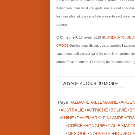
l'absence totale de maîtres comme Kuttner, Leiber ou
Williamson, mais il est vrai qu'ils sont surtout spécial
les nouvelles, et que cette liste présente exclusiveme
romans.
📋
Christine P.
16 février 2023
SOUVIENS-TOI DE J
CROCE
Quelles magnifiques voix et paroles ! La gra
faucheuse a dû trouver ça drôle cette lettre prémonito
adressée à sa femme. Quel sens de l'humour elle a ! ;
VOYAGE AUTOUR DU MONDE
Pays
•
ALBANIE
•
ALLEMAGNE
•
ARGEN
•
AUSTRALIE
•
AUTRICHE
•
BOLIVIE
•
BR
•
CHINE
•
DANEMARK
•
FINLANDE
•
FRA
•
GRÈCE
•
HONGRIE
•
ITALIE
•
JAPO
•
MEXIQUE
•
NORVÈGE
•
NOUVELLE