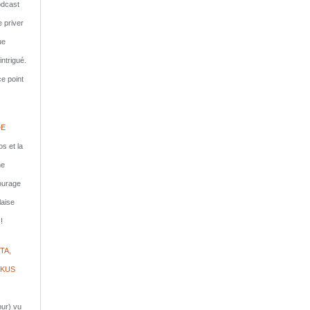
dcast
e priver
ue
ntrigué.
e point
DE
s et la
ne
courage
laise
!
TA,
IKUS
jour) vu