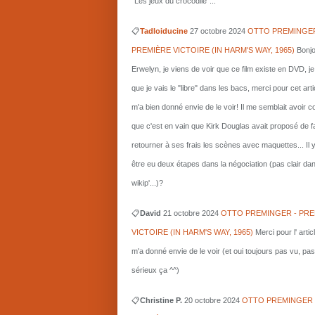
"Les jeux du crocodile"...
📋
Tadloiducine
27 octobre 2024
OTTO PREMINGER
PREMIÈRE VICTOIRE (IN HARM'S WAY, 1965)
Bonjo
Erwelyn, je viens de voir que ce film existe en DVD, j
que je vais le "libre" dans les bacs, merci pour cet arti
m'a bien donné envie de le voir! Il me semblait avoir 
que c'est en vain que Kirk Douglas avait proposé de f
retourner à ses frais les scènes avec maquettes... Il 
être eu deux étapes dans la négociation (pas clair da
wikip'...)?
📋
David
21 octobre 2024
OTTO PREMINGER - PRE
VICTOIRE (IN HARM'S WAY, 1965)
Merci pour l' artic
m'a donné envie de le voir (et oui toujours pas vu, pas
sérieux ça ^^)
📋
Christine P.
20 octobre 2024
OTTO PREMINGER 