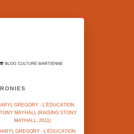
👽 BLOG CULTURE MARTIENNE
HRONIES
DARYL GREGORY - L'ÉDUCATION
TONY MAYHALL (RAISING STONY
MAYHALL, 2011)
RODOLPHE (FR)
BERTRAND MARCHAL (BE)
DARYL 