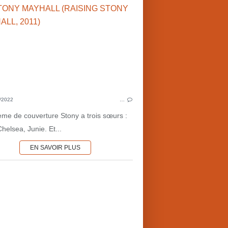
2010'S
BD FRANCO-BELGE
LITTÉRATUR
SCIENCE-FICTION
FIN DE L'HUMANITÉ
UCHRONIES
SCI
USA
EXTRATERRESTRES
DIS
/2022
…
ème de couverture Stony a trois sœurs :
Chelsea, Junie. Et...
EN SAVOIR PLUS
UCHRONIES
2000'S