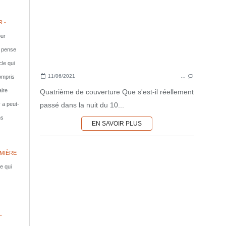
 -
ur
e pense
cle qui
11/06/2021
…
compris
aire
Quatrième de couverture Que s'est-il réellement
passé dans la nuit du 10...
y a peut-
ns
EN SAVOIR PLUS
MIÈRE
le qui
-