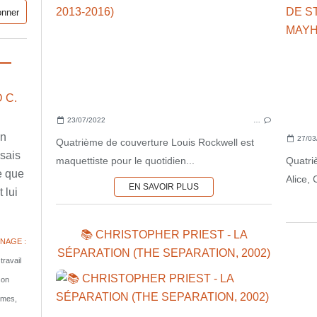
 C.
23/07/2022
…
en
27/03
Quatrième de couverture Louis Rockwell est
ssais
maquettiste pour le quotidien...
Quatri
e que
Alice, 
EN SAVOIR PLUS
 lui
📚 CHRISTOPHER PRIEST - LA
NAGE :
SÉPARATION (THE SEPARATION, 2002)
travail
son
tomes,