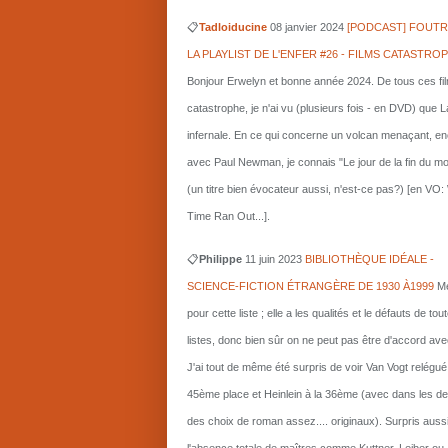
📋
Tadloiducine
08 janvier 2024
[PODCAST] FOUTR
LA PLAYLIST DE L'ENFER #26 - FILMS CATASTRO
Bonjour Erwelyn et bonne année 2024. De tous ces fi
catastrophe, je n'ai vu (plusieurs fois - en DVD) que L
infernale. En ce qui concerne un volcan menaçant, e
avec Paul Newman, je connais "Le jour de la fin du m
(un titre bien évocateur aussi, n'est-ce pas?) [en VO
Time Ran Out...].
📋
Philippe
11 juin 2023
BIBLIOTHÈQUE IDÉALE -
SCIENCE-FICTION ÉTRANGÈRE DE 1930 À1999
Me
pour cette liste ; elle a les qualités et le défauts de tou
listes, donc bien sûr on ne peut pas être d'accord ave
J'ai tout de même été surpris de voir Van Vogt relégué
45ème place et Heinlein à la 36ème (avec dans les d
des choix de roman assez.... originaux). Surpris auss