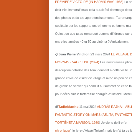
PREMIÈRE VICTOIRE (IN HARM'S WAY, 1965)
Le po
était très immersif mais cela aurait été dommage de s
des photos et de tes approfondissements. Ta remarq
sociétale sur les rapports entre homme et femme m'a i
Qu'est ce que tu as remarqué comme différence sur c
entre les années 40 et 50 au cinéma ? Amicalement
📋
Jean Pierre Vinchon
23 mars 2024
LE VILLAGE 
MORNAS - VAUCLUSE (2024)
Les nombreuses photo
description détaillée des lieux donnent à cette visite u
grande envie de visiter ce village et avec un peu de 
de gravir se sentier qui conduit au sommet de cette fa
pour découvrir la forteresse chargée d'Histoire. Merci 
📙
Tadloiducine
11 mai 2024
ANDRÁS RAJNAI - AELI
FANTASTIC STORY ON MARS (AELITA, FANTASZT
TORTÉNET A MARSON, 1980
)
Je viens de lire (et
chroniquer
) le livre d'Alexéi Tolstoï, mais je n'ai (à ce 