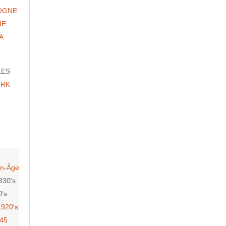
OGNE
IE
A
LES
ORK
n-Âge
830's
0's
1920's
-45