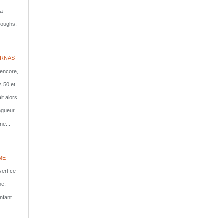
la
rroughs,
RNAS -
 encore,
s 50 et
it alors
ongueur
ne...
ME
vert ce
me,
nfant