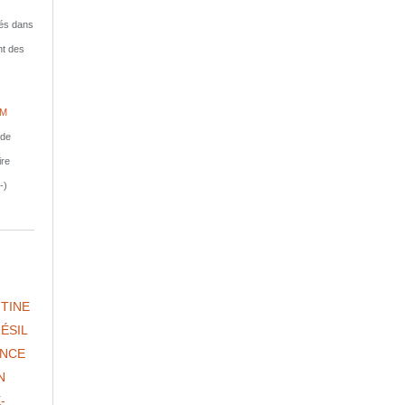
isés dans
nt des
IM
nde
ire
-)
TINE
ÉSIL
NCE
N
-