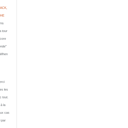
ACK,
PHE
lms
a tour
ncore
onde"
: When
rci
tes les
c tout.
 à la
eux cas
i par