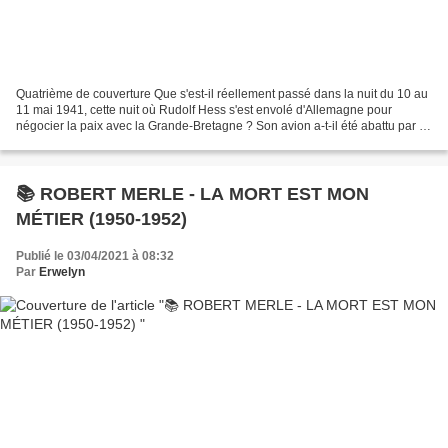
Quatrième de couverture Que s'est-il réellement passé dans la nuit du 10 au
11 mai 1941, cette nuit où Rudolf Hess s'est envolé d'Allemagne pour
négocier la paix avec la Grande-Bretagne ? Son avion a-t-il été abattu par la
Luftwaffe ? Hess a-t-il réussi...
📚 ROBERT MERLE - LA MORT EST MON
MÉTIER (1950-1952)
Publié le 03/04/2021 à 08:32
Par
Erwelyn