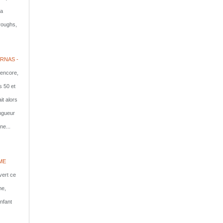
la
rroughs,
RNAS -
 encore,
s 50 et
it alors
ongueur
ne...
ME
vert ce
me,
nfant