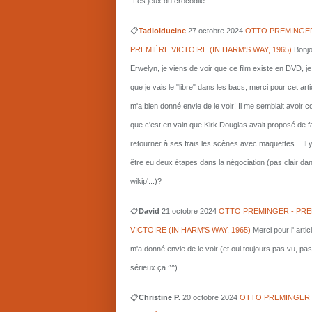
"Les jeux du crocodile"...
📋
Tadloiducine
27 octobre 2024
OTTO PREMINGER
PREMIÈRE VICTOIRE (IN HARM'S WAY, 1965)
Bonjo
Erwelyn, je viens de voir que ce film existe en DVD, j
que je vais le "libre" dans les bacs, merci pour cet arti
m'a bien donné envie de le voir! Il me semblait avoir 
que c'est en vain que Kirk Douglas avait proposé de f
retourner à ses frais les scènes avec maquettes... Il 
être eu deux étapes dans la négociation (pas clair da
wikip'...)?
📋
David
21 octobre 2024
OTTO PREMINGER - PRE
VICTOIRE (IN HARM'S WAY, 1965)
Merci pour l' artic
m'a donné envie de le voir (et oui toujours pas vu, pas
sérieux ça ^^)
📋
Christine P.
20 octobre 2024
OTTO PREMINGER 