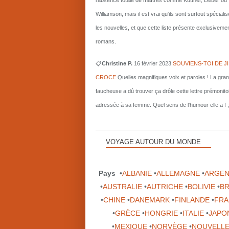
l'absence totale de maîtres comme Kuttner, Leiber ou
Williamson, mais il est vrai qu'ils sont surtout spécial
les nouvelles, et que cette liste présente exclusiveme
romans.
📋
Christine P.
16 février 2023
SOUVIENS-TOI DE J
CROCE
Quelles magnifiques voix et paroles ! La gra
faucheuse a dû trouver ça drôle cette lettre prémonito
adressée à sa femme. Quel sens de l'humour elle a ! ;
VOYAGE AUTOUR DU MONDE
Pays
•
ALBANIE
•
ALLEMAGNE
•
ARGEN
•
AUSTRALIE
•
AUTRICHE
•
BOLIVIE
•
BR
•
CHINE
•
DANEMARK
•
FINLANDE
•
FRA
•
GRÈCE
•
HONGRIE
•
ITALIE
•
JAPO
•
MEXIQUE
•
NORVÈGE
•
NOUVELLE