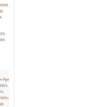
OGNE
IE
A
LES
ORK
n-Âge
830's
0's
1920's
-45