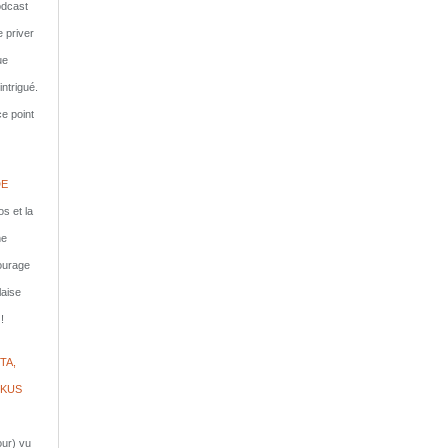
dcast
e priver
ue
ntrigué.
e point
DE
s et la
ne
courage
laise
!
TA,
IKUS
jour) vu