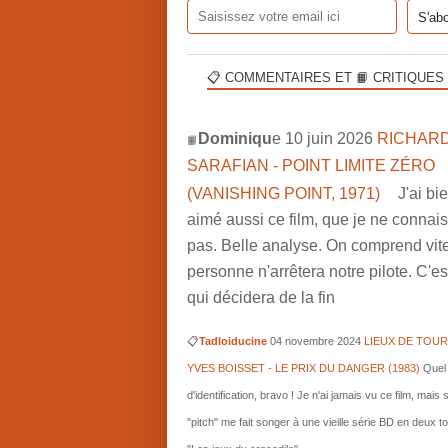
📋 COMMENTAIRES ET 📙 CRITIQUES
Dominiqu
e 10 juin 2026
RICHARD
📙
SARAFIAN - POINT LIMITE ZÉRO
(VANISHING POINT, 1971)
J'ai bi
aimé aussi ce film, que je ne connai
pas. Belle analyse. On comprend vit
personne n'arrêtera notre pilote. C'est
qui décidera de la fin
📋
Tadloiducine
04 novembre 2024
LIEUX DE TOUR
YVES BOISSET - LE PRIX DU DANGER (1983)
Quel 
d'identification, bravo ! Je n'ai jamais vu ce film, mais 
"pitch" me fait songer à une vieille série BD en deux 