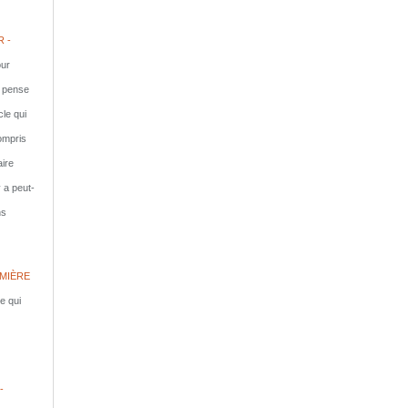
 -
ur
e pense
cle qui
compris
aire
y a peut-
ns
MIÈRE
le qui
-