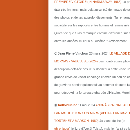
PREMIÈRE VICTOIRE (IN HARM'S WAY, 1965)
Le po
était très immersif mais cela aurait été dommage de s
des photos et de tes approfondissements. Ta remarq
sociétale sur les rapports entre homme et femme m'a i
Qu'est ce que tu as remarqué comme différence sur c
entre les années 40 et 50 au cinéma ? Amicalement
📋
Jean Pierre Vinchon
23 mars 2024
LE VILLAGE 
MORNAS - VAUCLUSE (2024)
Les nombreuses photo
description détaillée des lieux donnent à cette visite u
grande envie de visiter ce village et avec un peu de 
de gravir se sentier qui conduit au sommet de cette fa
pour découvrir la forteresse chargée d'Histoire. Merci 
📙
Tadloiducine
11 mai 2024
ANDRÁS RAJNAI - AELI
FANTASTIC STORY ON MARS (AELITA, FANTASZT
TORTÉNET A MARSON, 1980
)
Je viens de lire (et
chroniquer
) le livre d'Alexéi Tolstoï, mais je n'ai (à ce 