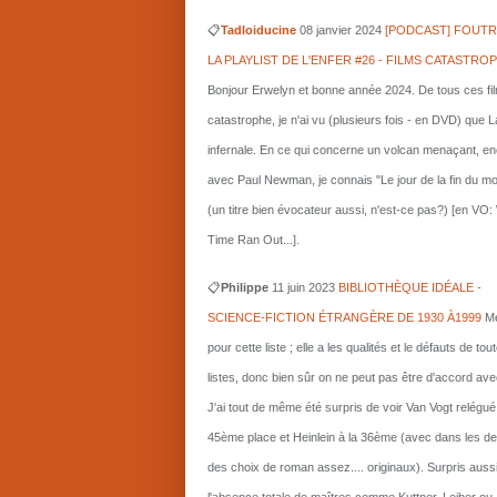
📋
Tadloiducine
08 janvier 2024
[PODCAST] FOUTR
LA PLAYLIST DE L'ENFER #26 - FILMS CATASTRO
Bonjour Erwelyn et bonne année 2024. De tous ces fi
catastrophe, je n'ai vu (plusieurs fois - en DVD) que L
infernale. En ce qui concerne un volcan menaçant, e
avec Paul Newman, je connais "Le jour de la fin du m
(un titre bien évocateur aussi, n'est-ce pas?) [en VO
Time Ran Out...].
📋
Philippe
11 juin 2023
BIBLIOTHÈQUE IDÉALE -
SCIENCE-FICTION ÉTRANGÈRE DE 1930 À1999
Me
pour cette liste ; elle a les qualités et le défauts de tou
listes, donc bien sûr on ne peut pas être d'accord ave
J'ai tout de même été surpris de voir Van Vogt relégué
45ème place et Heinlein à la 36ème (avec dans les d
des choix de roman assez.... originaux). Surpris auss