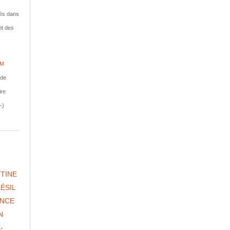
isés dans
nt des
IM
nde
ire
-)
TINE
ÉSIL
NCE
N
-