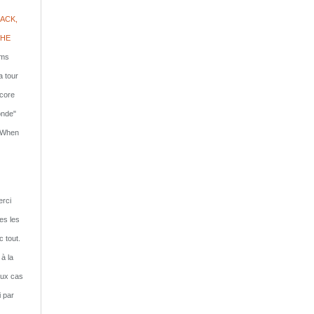
ACK,
PHE
lms
a tour
ncore
onde"
: When
rci
tes les
c tout.
 à la
eux cas
i par