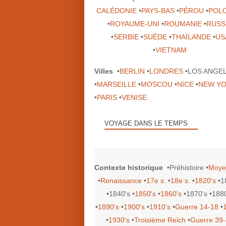
CALÉDONIE
•
PAYS-BAS
•
PÉROU
•
POL
•
ROYAUME-UNI
•
ROUMANIE
•
RUSS
•
SERBIE
•
SUÈDE
•
THAÏLANDE
•
US
•
VIETNAM
Villes
•
BERLIN
•
LONDRES
•LOS ANGE
•
MARSEILLE
•
MOSCOU
•
NICE
•
NEW Y
•
PARIS
•
VENISE
VOYAGE DANS LE TEMPS
Contexte historique
•Préhistoire •
Moye
•
Renaissance
•
17e s.
•
18e s.
•
1820's
•1
•1840's •
1850's
•
1860's
•1870's •188
•
1890's
•
1900's
•
1910's
•
Guerre 14-18
•
•
1930's
•
Troisième Reich
•
Guerre 39