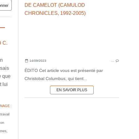
 C.
en
14/09/2023
…
ssais
ÉDITO Cet article vous est présenté par
e que
Christobal Columbus, qui tient...
 lui
EN SAVOIR PLUS
NAGE :
travail
son
tomes,