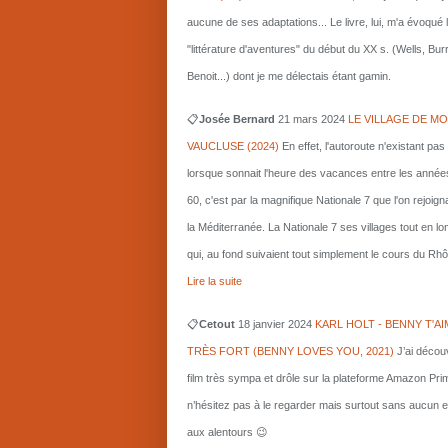
aucune de ses adaptations... Le livre, lui, m'a évoqué 
"littérature d'aventures" du début du XX s. (Wells, Bu
Benoit...) dont je me délectais étant gamin.
📋
Josée Bernard
21 mars
2024
LE VILLAGE DE MO
VAUCLUSE (2024)
En effet, l'autoroute n'existant pas
lorsque sonnait l'heure des vacances entre les année
60, c'est par la magnifique Nationale 7 que l'on rejoigna
la Méditerranée. La Nationale 7 ses villages tout en l
qui, au fond suivaient tout simplement le cours du Rhô
Lire la suite
📋
Cetout
18 janvier 2024
KARL HOLT - BENNY T'AI
TRÈS FORT (BENNY LOVES YOU, 2021)
J’ai décou
film très sympa et drôle sur la plateforme Amazon Pri
n’hésitez pas à le regarder mais surtout sans aucun e
aux alentours 😉