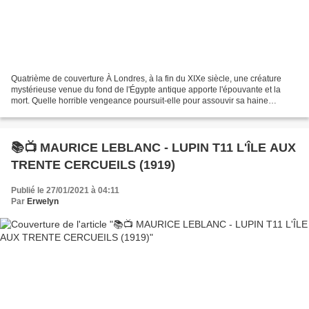
Quatrième de couverture À Londres, à la fin du XIXe siècle, une créature
mystérieuse venue du fond de l'Égypte antique apporte l'épouvante et la
mort. Quelle horrible vengeance poursuit-elle pour assouvir sa haine
meurtrière ? Paul Lessingham, jeune politicien...
📚📺 MAURICE LEBLANC - LUPIN T11 L'ÎLE AUX
TRENTE CERCUEILS (1919)
Publié le 27/01/2021 à 04:11
Par
Erwelyn