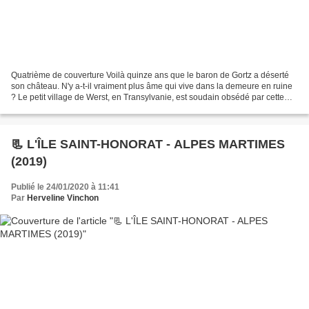
Quatrième de couverture Voilà quinze ans que le baron de Gortz a déserté
son château. N'y a-t-il vraiment plus âme qui vive dans la demeure en ruine
? Le petit village de Werst, en Transylvanie, est soudain obsédé par cette
question. Fumée anormale, bruits...
📃 L'ÎLE SAINT-HONORAT - ALPES MARTIMES
(2019)
Publié le 24/01/2020 à 11:41
Par
Herveline Vinchon