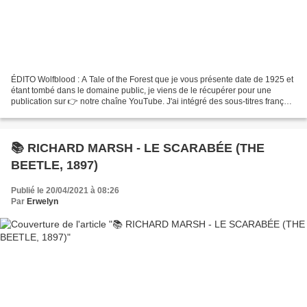
ÉDITO Wolfblood : A Tale of the Forest que je vous présente date de 1925 et
étant tombé dans le domaine public, je viens de le récupérer pour une
publication sur 👉 notre chaîne YouTube. J'ai intégré des sous-titres français
sur chaque ardoise en anglais....
📚 RICHARD MARSH - LE SCARABÉE (THE
BEETLE, 1897)
Publié le 20/04/2021 à 08:26
Par
Erwelyn