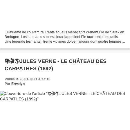
Quatrième de couverture Trente écueils menaçants cernent l'île de Sarek en
Bretagne. Les habitants superstitieux l'appellent l'île aux trente cercueils.
Une légende les hante : trente victimes doivent mourir dont quatre femmes
en croix. Véronique d'Hergemont,...
📚🎬🌎JULES VERNE - LE CHÂTEAU DES
CARPATHES (1892)
Publié le 26/01/2021 à 12:18
Par
Erwelyn