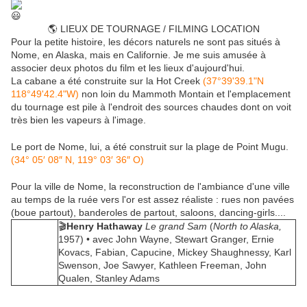
🌎 LIEUX DE TOURNAGE / FILMING LOCATION
Pour la petite histoire, les décors naturels ne sont pas situés à
Nome, en Alaska, mais en Californie. Je me suis amusée à
associer deux photos du film et les lieux d'aujourd'hui.
La cabane a été construite sur la Hot Creek
(37°39'39.1"N
118°49'42.4"W)
non loin du Mammoth Montain et l'emplacement
du tournage est pile à l'endroit des sources chaudes dont on voit
très bien les vapeurs à l'image.
Le port de Nome, lui, a été construit sur la plage de Point Mugu.
(34° 05′ 08″ N, 119° 03′ 36″ O)
Pour la ville de Nome, la reconstruction de l'ambiance d'une ville
au temps de la ruée vers l'or est assez réaliste : rues non pavées
(boue partout), banderoles de partout, saloons, dancing-girls....
🎬
Henry Hathaway
Le grand Sam
(
North to Alaska,
1957) • avec John Wayne, Stewart Granger, Ernie
Kovacs,
Fabian, Capucine, Mickey Shaughnessy, Karl
Swenson, Joe Sawyer, Kathleen Freeman, John
Qualen, Stanley Adams