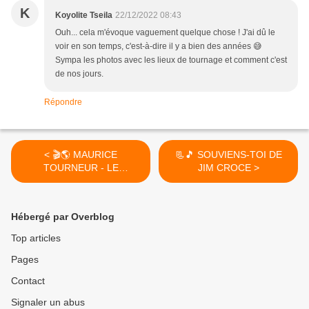
K
Koyolite Tseila
22/12/2022 08:43
Ouh... cela m'évoque vaguement quelque chose ! J'ai dû le
voir en son temps, c'est-à-dire il y a bien des années 😅
Sympa les photos avec les lieux de tournage et comment c'est
de nos jours.
Répondre
< 🎬🌎 MAURICE
📃🎵 SOUVIENS-TOI DE
TOURNEUR - LE
JIM CROCE >
PAPILLON MEURTRI (THE
BROKEN BUTTERFLY,
1919)
Hébergé par Overblog
Top articles
Pages
Contact
Signaler un abus