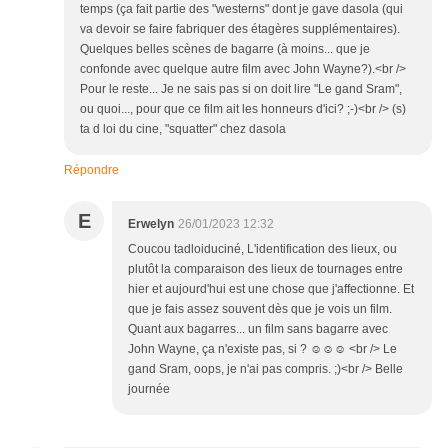
temps (ça fait partie des "westerns" dont je gave dasola (qui
va devoir se faire fabriquer des étagères supplémentaires).
Quelques belles scènes de bagarre (à moins... que je
confonde avec quelque autre film avec John Wayne?).<br />
Pour le reste... Je ne sais pas si on doit lire "Le gand Sram",
ou quoi..., pour que ce film ait les honneurs d'ici? ;-)<br /> (s)
ta d loi du cine, "squatter" chez dasola
Répondre
E
Erwelyn
26/01/2023 12:32
Coucou tadloiduciné, L'identification des lieux, ou
plutôt la comparaison des lieux de tournages entre
hier et aujourd'hui est une chose que j'affectionne. Et
que je fais assez souvent dès que je vois un film.
Quant aux bagarres... un film sans bagarre avec
John Wayne, ça n'existe pas, si ? ☺☺☺ <br /> Le
gand Sram, oops, je n'ai pas compris. ;)<br /> Belle
journée