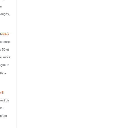
la
rroughs,
RNAS -
 encore,
s 50 et
it alors
ongueur
ne...
ME
vert ce
me,
nfant