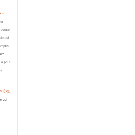
 -
ur
e pense
cle qui
compris
aire
y a peut-
ns
MIÈRE
le qui
-