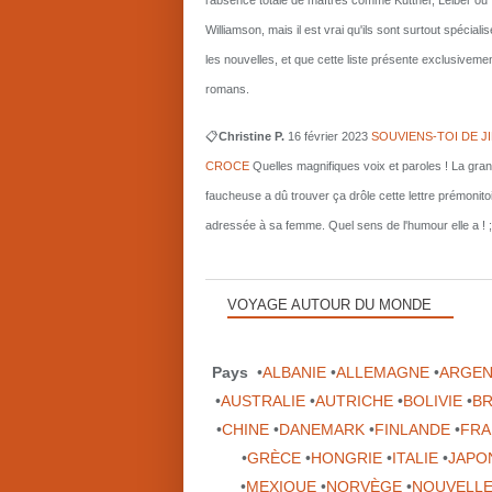
l'absence totale de maîtres comme Kuttner, Leiber ou
Williamson, mais il est vrai qu'ils sont surtout spécial
les nouvelles, et que cette liste présente exclusiveme
romans.
📋
Christine P.
16 février 2023
SOUVIENS-TOI DE J
CROCE
Quelles magnifiques voix et paroles ! La gra
faucheuse a dû trouver ça drôle cette lettre prémonito
adressée à sa femme. Quel sens de l'humour elle a ! ;
VOYAGE AUTOUR DU MONDE
Pays
•
ALBANIE
•
ALLEMAGNE
•
ARGEN
•
AUSTRALIE
•
AUTRICHE
•
BOLIVIE
•
BR
•
CHINE
•
DANEMARK
•
FINLANDE
•
FRA
•
GRÈCE
•
HONGRIE
•
ITALIE
•
JAPO
•
MEXIQUE
•
NORVÈGE
•
NOUVELLE