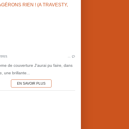
1980'S
GUERRE DU LIBAN
MILIEU DU CINÉMA
M
ARMÉES-MILITAIRES
CRI
INVESTIGATIONS
MIL
/2021
…
ème de couverture J'aurai pu faire, dans
e, une brillante...
EN SAVOIR PLUS