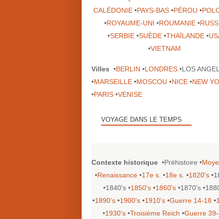
CALÉDONIE
•
PAYS-BAS
•
PÉROU
•
POL
•
ROYAUME-UNI
•
ROUMANIE
•
RUSS
•
SERBIE
•
SUÈDE
•
THAÏLANDE
•
US
•
VIETNAM
Villes
•
BERLIN
•
LONDRES
•LOS ANGE
•
MARSEILLE
•
MOSCOU
•
NICE
•
NEW Y
•
PARIS
•
VENISE
VOYAGE DANS LE TEMPS
Contexte historique
•Préhistoire •
Moye
•
Renaissance
•
17e s.
•
18e s.
•
1820's
•1
•1840's •
1850's
•
1860's
•1870's •188
•
1890's
•
1900's
•
1910's
•
Guerre 14-18
•
•
1930's
•
Troisième Reich
•
Guerre 39