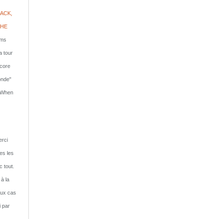
ACK,
PHE
lms
a tour
ncore
onde"
: When
rci
tes les
c tout.
 à la
eux cas
i par