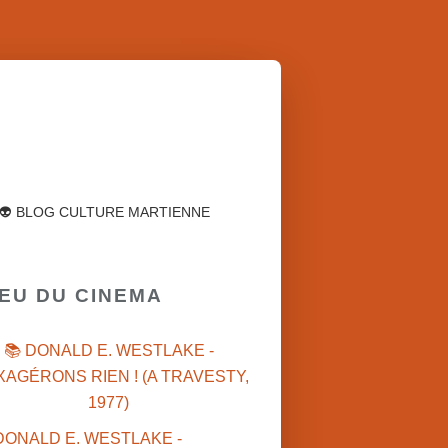
👽 BLOG CULTURE MARTIENNE
IEU DU CINEMA
📚 DONALD E. WESTLAKE -
XAGÉRONS RIEN ! (A TRAVESTY,
1977)
NOAM YAVOR (ISR)
CINÉMA ISRAÉLIEN
POLI