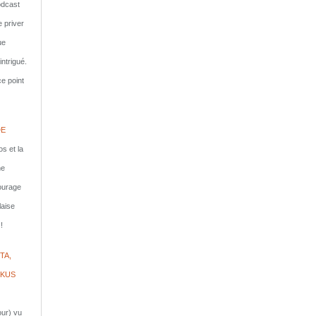
dcast
e priver
ue
ntrigué.
e point
DE
s et la
ne
courage
laise
!
TA,
IKUS
jour) vu