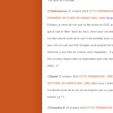
"Les jeux du crocodile"...
📋
Tadloiducine
27 octobre 2024
OTTO PREMINGER
PREMIÈRE VICTOIRE (IN HARM'S WAY, 1965)
Bonjo
Erwelyn, je viens de voir que ce film existe en DVD, j
que je vais le "libre" dans les bacs, merci pour cet arti
m'a bien donné envie de le voir! Il me semblait avoir 
que c'est en vain que Kirk Douglas avait proposé de f
retourner à ses frais les scènes avec maquettes... Il 
être eu deux étapes dans la négociation (pas clair da
wikip'...)?
📋
David
21 octobre 2024
OTTO PREMINGER - PRE
VICTOIRE (IN HARM'S WAY, 1965)
Merci pour l' artic
m'a donné envie de le voir (et oui toujours pas vu, pas
sérieux ça ^^)
📋
Christine P.
20 octobre 2024
OTTO PREMINGER 