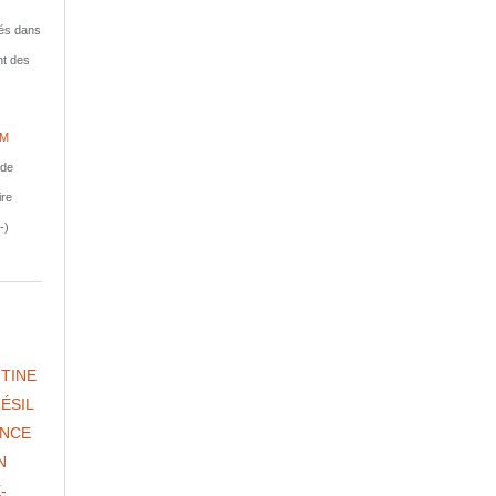
isés dans
nt des
IM
nde
ire
-)
TINE
ÉSIL
NCE
N
-