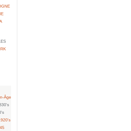
OGNE
IE
A
LES
ORK
n-Âge
830's
0's
1920's
-45