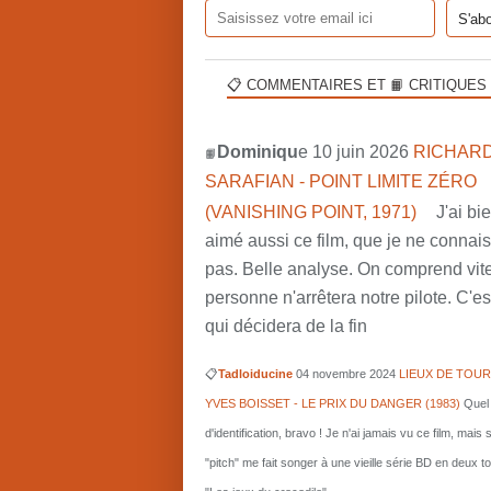
📋 COMMENTAIRES ET 📙 CRITIQUES
Dominiqu
e 10 juin 2026
RICHARD
📙
SARAFIAN - POINT LIMITE ZÉRO
(VANISHING POINT, 1971)
J'ai bi
aimé aussi ce film, que je ne connai
pas. Belle analyse. On comprend vit
personne n'arrêtera notre pilote. C'est
qui décidera de la fin
📋
Tadloiducine
04 novembre 2024
LIEUX DE TOUR
YVES BOISSET - LE PRIX DU DANGER (1983)
Quel 
d'identification, bravo ! Je n'ai jamais vu ce film, mais 
"pitch" me fait songer à une vieille série BD en deux 