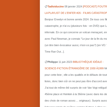
📋
Tadloiducine
08 janvier 2024
[PODCAST] FOUTR
LA PLAYLIST DE L'ENFER #26 - FILMS CATASTRO
Bonjour Erwelyn et bonne année 2024. De tous ces fi
catastrophe, je n'ai vu (plusieurs fois - en DVD) que L
infernale. En ce qui concerne un volcan menaçant, e
avec Paul Newman, je connais "Le jour de la fin du m
(un titre bien évocateur aussi, n'est-ce pas?) [en VO
Time Ran Out...].
📋
Philippe
11 juin 2023
BIBLIOTHÈQUE IDÉALE -
SCIENCE-FICTION ÉTRANGÈRE DE 1930 À1999
Me
pour cette liste ; elle a les qualités et le défauts de tou
listes, donc bien sûr on ne peut pas être d'accord ave
J'ai tout de même été surpris de voir Van Vogt relégué
45ème place et Heinlein à la 36ème (avec dans les d
des choix de roman assez.... originaux). Surpris auss