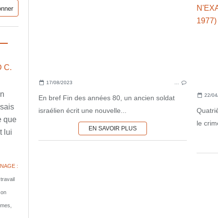
 C.
17/08/2023
…
en
22/04
En bref Fin des années 80, un ancien soldat
ssais
israélien écrit une nouvelle...
Quatri
e que
le crim
EN SAVOIR PLUS
 lui
NAGE :
travail
son
tomes,