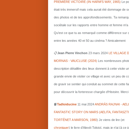
PREMIÈRE VICTOIRE (IN HARM'S WAY, 1965)
Le po
était très immersif mais cela aurait été dommage de s
des photos et de tes approfondissements. Ta remarq
sociétale sur les rapports entre homme et femme m'a i
Qu'est ce que tu as remarqué comme différence sur c
entre les années 40 et 50 au cinéma ? Amicalement
📋
Jean Pierre Vinchon
23 mars 2024
LE VILLAGE 
MORNAS - VAUCLUSE (2024)
Les nombreuses photo
description détaillée des lieux donnent à cette visite u
grande envie de visiter ce village et avec un peu de 
de gravir se sentier qui conduit au sommet de cette fa
pour découvrir la forteresse chargée d'Histoire. Merci 
📙
Tadloiducine
11 mai 2024
ANDRÁS RAJNAI - AELI
FANTASTIC STORY ON MARS (AELITA, FANTASZT
TORTÉNET A MARSON, 1980
)
Je viens de lire (et
chroniquer
) le livre d'Alexéi Tolstoï, mais je n'ai (à ce 