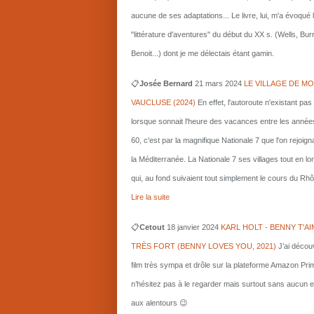
aucune de ses adaptations... Le livre, lui, m'a évoqué 
"littérature d'aventures" du début du XX s. (Wells, Bu
Benoit...) dont je me délectais étant gamin.
📋
Josée Bernard
21 mars
2024
LE VILLAGE DE MO
VAUCLUSE (2024)
En effet, l'autoroute n'existant pas
lorsque sonnait l'heure des vacances entre les année
60, c'est par la magnifique Nationale 7 que l'on rejoigna
la Méditerranée. La Nationale 7 ses villages tout en l
qui, au fond suivaient tout simplement le cours du Rhô
Lire la suite
📋
Cetout
18 janvier 2024
KARL HOLT - BENNY T'AI
TRÈS FORT (BENNY LOVES YOU, 2021)
J’ai décou
film très sympa et drôle sur la plateforme Amazon Pri
n’hésitez pas à le regarder mais surtout sans aucun e
aux alentours 😉