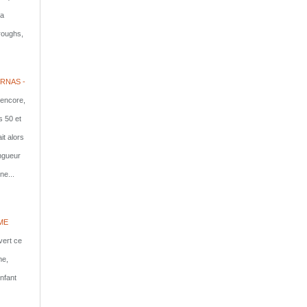
la
rroughs,
RNAS -
 encore,
s 50 et
it alors
ongueur
ne...
ME
vert ce
me,
nfant