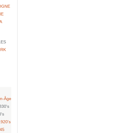
OGNE
IE
A
LES
ORK
n-Âge
830's
0's
1920's
-45