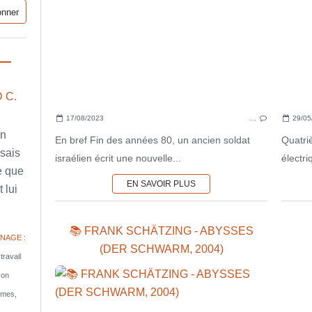
 C.
17/08/2023
…
29/05
en
En bref Fin des années 80, un ancien soldat
Quatri
ssais
israélien écrit une nouvelle...
électr
e que
EN SAVOIR PLUS
 lui
📚 FRANK SCHÄTZING - ABYSSES
NAGE :
(DER SCHWARM, 2004)
travail
son
tomes,