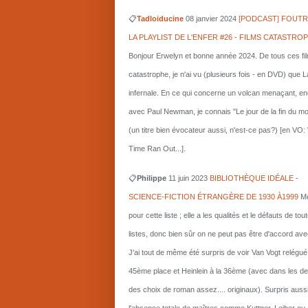
📋
Tadloiducine
08 janvier 2024
[PODCAST] FOUTR
LA PLAYLIST DE L'ENFER #26 - FILMS CATASTRO
Bonjour Erwelyn et bonne année 2024. De tous ces fi
catastrophe, je n'ai vu (plusieurs fois - en DVD) que L
infernale. En ce qui concerne un volcan menaçant, e
avec Paul Newman, je connais "Le jour de la fin du m
(un titre bien évocateur aussi, n'est-ce pas?) [en VO
Time Ran Out...].
📋
Philippe
11 juin 2023
BIBLIOTHÈQUE IDÉALE -
SCIENCE-FICTION ÉTRANGÈRE DE 1930 À1999
Me
pour cette liste ; elle a les qualités et le défauts de tou
listes, donc bien sûr on ne peut pas être d'accord ave
J'ai tout de même été surpris de voir Van Vogt relégué
45ème place et Heinlein à la 36ème (avec dans les d
des choix de roman assez.... originaux). Surpris auss