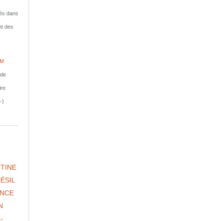
isés dans
nt des
IM
nde
ire
-)
TINE
ÉSIL
NCE
N
-