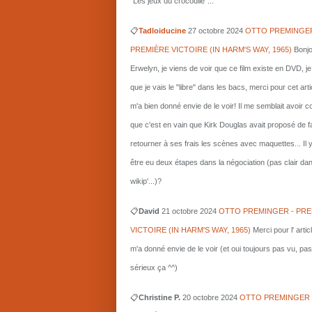
"Les jeux du crocodile"...
📋
Tadloiducine
27 octobre 2024
OTTO PREMINGER
PREMIÈRE VICTOIRE (IN HARM'S WAY, 1965)
Bonjo
Erwelyn, je viens de voir que ce film existe en DVD, j
que je vais le "libre" dans les bacs, merci pour cet arti
m'a bien donné envie de le voir! Il me semblait avoir 
que c'est en vain que Kirk Douglas avait proposé de f
retourner à ses frais les scènes avec maquettes... Il 
être eu deux étapes dans la négociation (pas clair da
wikip'...)?
📋
David
21 octobre 2024
OTTO PREMINGER - PRE
VICTOIRE (IN HARM'S WAY, 1965)
Merci pour l' artic
m'a donné envie de le voir (et oui toujours pas vu, pas
sérieux ça ^^)
📋
Christine P.
20 octobre 2024
OTTO PREMINGER 