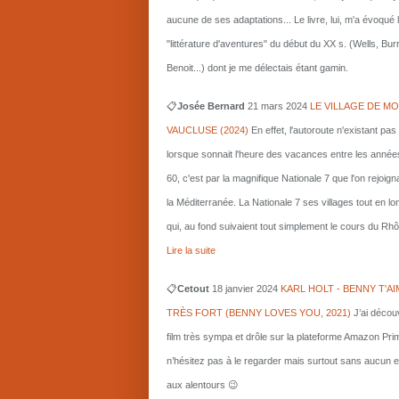
aucune de ses adaptations... Le livre, lui, m'a évoqué 
"littérature d'aventures" du début du XX s. (Wells, Bu
Benoit...) dont je me délectais étant gamin.
📋
Josée Bernard
21 mars
2024
LE VILLAGE DE MO
VAUCLUSE (2024)
En effet, l'autoroute n'existant pas
lorsque sonnait l'heure des vacances entre les année
60, c'est par la magnifique Nationale 7 que l'on rejoigna
la Méditerranée. La Nationale 7 ses villages tout en l
qui, au fond suivaient tout simplement le cours du Rhô
Lire la suite
📋
Cetout
18 janvier 2024
KARL HOLT - BENNY T'AI
TRÈS FORT (BENNY LOVES YOU, 2021)
J’ai décou
film très sympa et drôle sur la plateforme Amazon Pri
n’hésitez pas à le regarder mais surtout sans aucun e
aux alentours 😉