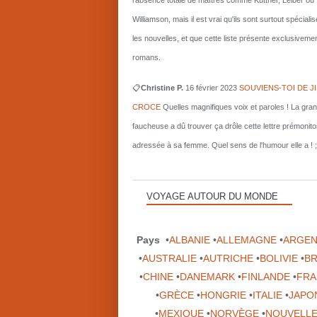
l'absence totale de maîtres comme Kuttner, Leiber ou
Williamson, mais il est vrai qu'ils sont surtout spécial
les nouvelles, et que cette liste présente exclusiveme
romans.
📋
Christine P.
16 février 2023
SOUVIENS-TOI DE J
CROCE
Quelles magnifiques voix et paroles ! La gra
faucheuse a dû trouver ça drôle cette lettre prémonito
adressée à sa femme. Quel sens de l'humour elle a ! ;
VOYAGE AUTOUR DU MONDE
Pays
•
ALBANIE
•
ALLEMAGNE
•
ARGEN
•
AUSTRALIE
•
AUTRICHE
•
BOLIVIE
•
BR
•
CHINE
•
DANEMARK
•
FINLANDE
•
FRA
•
GRÈCE
•
HONGRIE
•
ITALIE
•
JAPO
•
MEXIQUE
•
NORVÈGE
•
NOUVELLE