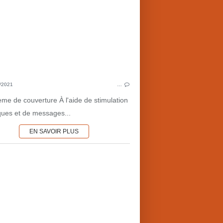
1980'S
GUERRE DU LIBAN
MILIEU DU CINÉMA
FIN 
ARMÉES-MILITAIRES
INVESTIGATIONS
/2021
…
ARMÉE
ème de couverture À l'aide de stimulation
iques et de messages...
EN SAVOIR PLUS
AVENTURES
USA