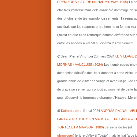
PREMIÈRE VICTOIRE (IN HARM'S WAY, 1965)
Le po
était très immersif mais cela aurait été dommage de s
des photos et de tes approfondissements. Ta remarq
sociétale sur les rapports entre homme et femme m'a i
Qu'est ce que tu as remarqué comme différence sur c
entre les années 40 et 50 au cinéma ? Amicalement
📋
Jean Pierre Vinchon
23 mars 2024
LE VILLAGE 
MORNAS - VAUCLUSE (2024)
Les nombreuses photo
description détaillée des lieux donnent à cette visite u
grande envie de visiter ce village et avec un peu de 
de gravir se sentier qui conduit au sommet de cette fa
pour découvrir la forteresse chargée d'Histoire. Merci 
📙
Tadloiducine
11 mai 2024
ANDRÁS RAJNAI - AELI
FANTASTIC STORY ON MARS (AELITA, FANTASZT
TORTÉNET A MARSON, 1980
)
Je viens de lire (et
chroniquer
) le livre d'Alexéi Tolstoï, mais je n'ai (à ce 