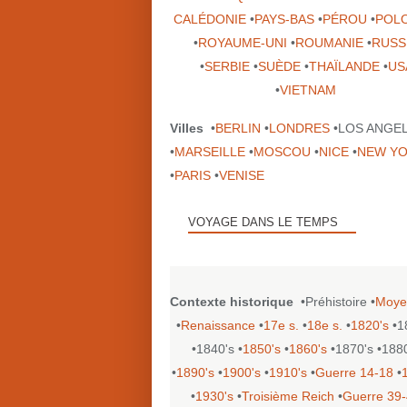
CALÉDONIE
•
PAYS-BAS
•
PÉROU
•
POL
•
ROYAUME-UNI
•
ROUMANIE
•
RUSS
•
SERBIE
•
SUÈDE
•
THAÏLANDE
•
US
•
VIETNAM
Villes
•
BERLIN
•
LONDRES
•LOS ANGE
•
MARSEILLE
•
MOSCOU
•
NICE
•
NEW Y
•
PARIS
•
VENISE
VOYAGE DANS LE TEMPS
Contexte historique
•Préhistoire •
Moye
•
Renaissance
•
17e s.
•
18e s.
•
1820's
•1
•1840's •
1850's
•
1860's
•1870's •188
•
1890's
•
1900's
•
1910's
•
Guerre 14-18
•
•
1930's
•
Troisième Reich
•
Guerre 39