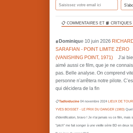
📋 COMMENTAIRES ET 📙 CRITIQUES
Dominiqu
e 10 juin 2026
RICHARD
📙
SARAFIAN - POINT LIMITE ZÉRO
(VANISHING POINT, 1971)
J'ai bi
aimé aussi ce film, que je ne connai
pas. Belle analyse. On comprend vit
personne n'arrêtera notre pilote. C'est
qui décidera de la fin
📋
Tadloiducine
04 novembre 2024
LIEUX DE TOUR
YVES BOISSET - LE PRIX DU DANGER (1983)
Quel 
d'identification, bravo ! Je n'ai jamais vu ce film, mais 
"pitch" me fait songer à une vieille série BD en deux 