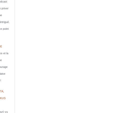
dcast
e priver
ue
ntrigué.
e point
DE
s et la
ne
courage
laise
!
TA,
IKUS
jour) vu