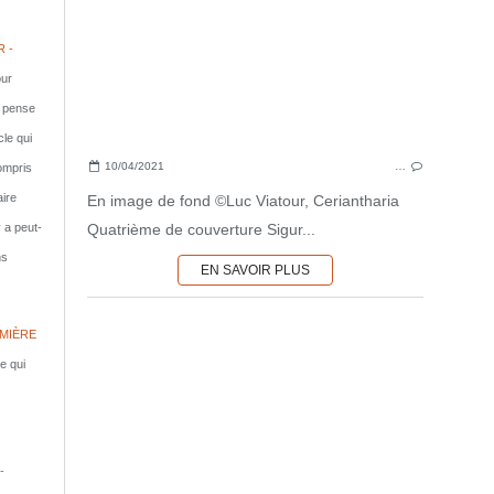
 -
ur
e pense
cle qui
10/04/2021
…
compris
aire
En image de fond ©Luc Viatour, Ceriantharia
Quatrième de couverture Sigur...
y a peut-
ns
EN SAVOIR PLUS
MIÈRE
le qui
-