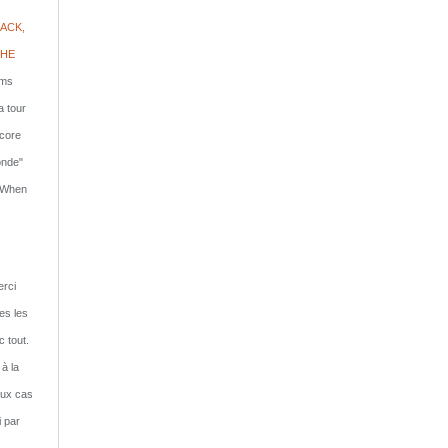
ACK,
PHE
lms
a tour
ncore
onde"
: When
rci
tes les
c tout.
 à la
eux cas
i par