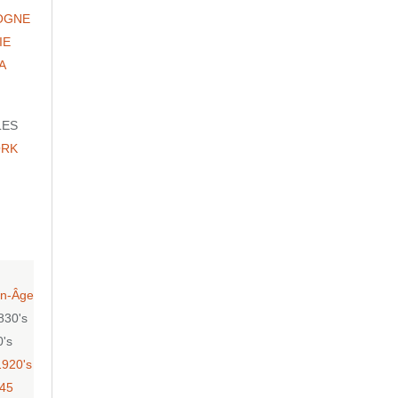
OGNE
IE
A
LES
ORK
n-Âge
830's
0's
1920's
-45