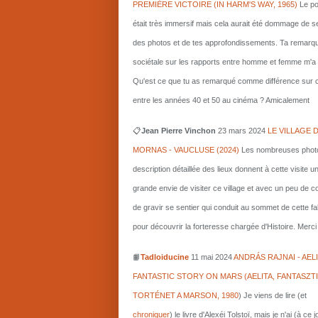
PREMIÈRE VICTOIRE (IN HARM'S WAY, 1965)
Le po
était très immersif mais cela aurait été dommage de s
des photos et de tes approfondissements. Ta remarq
sociétale sur les rapports entre homme et femme m'a i
Qu'est ce que tu as remarqué comme différence sur c
entre les années 40 et 50 au cinéma ? Amicalement
📋
Jean Pierre Vinchon
23 mars 2024
LE VILLAGE 
MORNAS - VAUCLUSE (2024)
Les nombreuses photo
description détaillée des lieux donnent à cette visite u
grande envie de visiter ce village et avec un peu de 
de gravir se sentier qui conduit au sommet de cette fa
pour découvrir la forteresse chargée d'Histoire. Merci 
📙
Tadloiducine
11 mai 2024
ANDRÁS RAJNAI - AELI
FANTASTIC STORY ON MARS (AELITA, FANTASZT
TORTÉNET A MARSON, 1980
)
Je viens de lire (et
chroniquer
) le livre d'Alexéi Tolstoï, mais je n'ai (à ce 