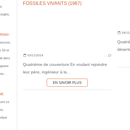
la
rroughs,
04/12
RNAS -
Quatri
 encore,
déserte
s 50 et
03/11/2019
…
it alors
Quatrième de couverture En voulant rejoindre
ongueur
leur père, ingénieur à la...
ne...
EN SAVOIR PLUS
ME
vert ce
me,
nfant