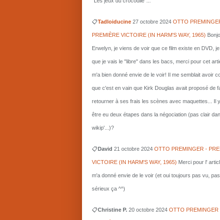
"Les jeux du crocodile"...
📋
Tadloiducine
27 octobre 2024
OTTO PREMINGER
PREMIÈRE VICTOIRE (IN HARM'S WAY, 1965)
Bonjo
Erwelyn, je viens de voir que ce film existe en DVD, j
que je vais le "libre" dans les bacs, merci pour cet arti
m'a bien donné envie de le voir! Il me semblait avoir 
que c'est en vain que Kirk Douglas avait proposé de f
retourner à ses frais les scènes avec maquettes... Il 
être eu deux étapes dans la négociation (pas clair da
wikip'...)?
📋
David
21 octobre 2024
OTTO PREMINGER - PRE
VICTOIRE (IN HARM'S WAY, 1965)
Merci pour l' artic
m'a donné envie de le voir (et oui toujours pas vu, pas
sérieux ça ^^)
📋
Christine P.
20 octobre 2024
OTTO PREMINGER 