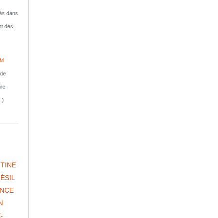
isés dans
nt des
IM
nde
ire
-)
TINE
ÉSIL
NCE
N
-