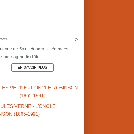
AVENTURES
P
EFFETS SPÉCIAUX
PROVENCE-ALPES
ART
ÎLES
ADAPTATIONS
/2020
…
INVENTIONS
L
rienne de Saint-Honorat - Légendes
JULES VERNE (FR)
z pour agrandir) L’île...
GEORGES MÉLIÈS (FR)
♥ COUP DE COEUR
EN SAVOIR PLUS
ULES VERNE - L'ONCLE ROBINSON
(1865-1991)
39-45