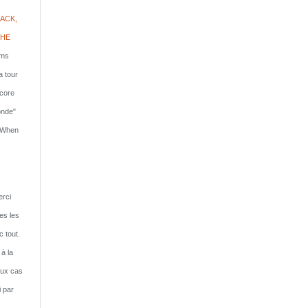
ACK,
PHE
lms
a tour
ncore
onde"
: When
rci
tes les
c tout.
 à la
eux cas
i par