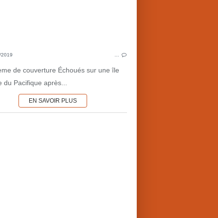
AVENTURES
RO
PRÉHISTOIRE
JUL
POUR LA JEUNESSE
ALEXANDER VON H
ANIMAUX
LITTÉRATU
/2019
…
ANIMAUX PRÉHISTORIQUES
P
ème de couverture Échoués sur une île
FANTASTIQUE
 du Pacifique après...
1960'S
ÎLES
EN SAVOIR PLUS