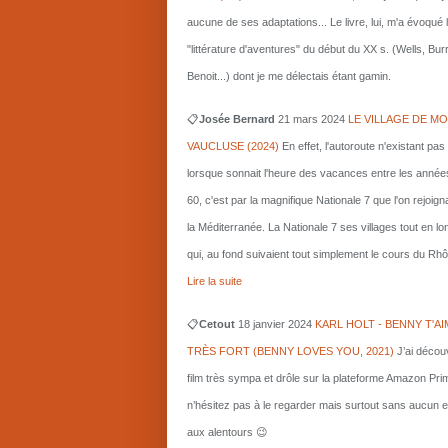
aucune de ses adaptations... Le livre, lui, m'a évoqué 
"littérature d'aventures" du début du XX s. (Wells, Bu
Benoit...) dont je me délectais étant gamin.
📋
Josée Bernard
21 mars
2024
LE VILLAGE DE MO
VAUCLUSE (2024)
En effet, l'autoroute n'existant pas
lorsque sonnait l'heure des vacances entre les année
60, c'est par la magnifique Nationale 7 que l'on rejoigna
la Méditerranée. La Nationale 7 ses villages tout en l
qui, au fond suivaient tout simplement le cours du Rhô
Lire la suite
📋
Cetout
18 janvier 2024
KARL HOLT - BENNY T'AI
TRÈS FORT (BENNY LOVES YOU, 2021)
J’ai décou
film très sympa et drôle sur la plateforme Amazon Pri
n’hésitez pas à le regarder mais surtout sans aucun e
aux alentours 😉