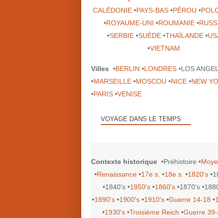
CALÉDONIE
•
PAYS-BAS
•
PÉROU
•
POL
•
ROYAUME-UNI
•
ROUMANIE
•
RUSS
•
SERBIE
•
SUÈDE
•
THAÏLANDE
•
US
•
VIETNAM
Villes
•
BERLIN
•
LONDRES
•LOS ANGE
•
MARSEILLE
•
MOSCOU
•
NICE
•
NEW Y
•
PARIS
•
VENISE
VOYAGE DANS LE TEMPS
Contexte historique
•Préhistoire •
Moye
•
Renaissance
•
17e s.
•
18e s.
•
1820's
•1
•1840's •
1850's
•
1860's
•1870's •188
•
1890's
•
1900's
•
1910's
•
Guerre 14-18
•
•
1930's
•
Troisième Reich
•
Guerre 39