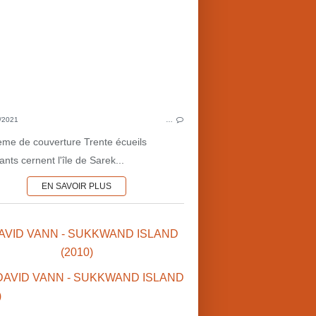
ROMANCE
MAISONS ÉTRANGES
SCIENCES OCCULTES
SAGA FAMILIALE
ÎLES
MYTHE
FANTÔMES
/2021
…
2010'S
ème de couverture Trente écueils
USA
ts cernent l'île de Sarek...
EN SAVOIR PLUS
DAVID VANN - SUKKWAND ISLAND
(2010)