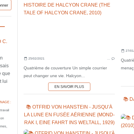
 C.
27/01
en
25/02/2021
…
Quatri
ssais
Quatrième de couverture Un simple courrier
menaçan
e que
peut changer une vie. Halcyon...
 lui
EN SAVOIR PLUS
📚 
NAGE :
📚 OTFRID VON HANSTEIN - JUSQU'À
travail
LA LUNE EN FUSÉE AÉRIENNE (MOND-
son
RAK I, EINE FAHRT INS WELTALL, 1929)
tomes,