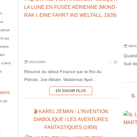
 -
ur
e pense
cle qui
09/01
compris
aire
Quatri
20/11/2020
…
Sud de 
y a peut-
Résumé du début Financé par le Roi du
ns
Pétrole, Joe Allister, Waldemar Apel...
EN SAVOIR PLUS
MIÈRE
📃
le qui
🎬 KAREL ZEMAN - L’INVENTION
DIABOLIQUE / LES AVENTURES
FANTASTIQUES (1958)
-