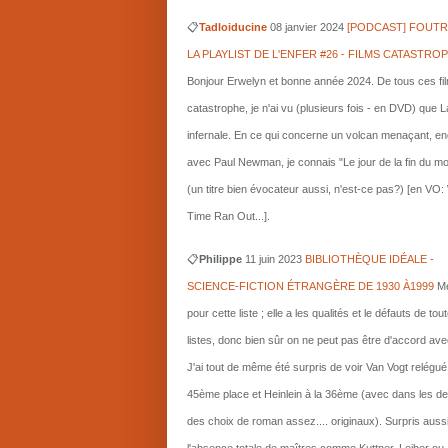
📋
Tadloiducine
08 janvier 2024
[PODCAST] FOUTR
LA PLAYLIST DE L'ENFER #26 - FILMS CATASTRO
Bonjour Erwelyn et bonne année 2024. De tous ces fi
catastrophe, je n'ai vu (plusieurs fois - en DVD) que L
infernale. En ce qui concerne un volcan menaçant, e
avec Paul Newman, je connais "Le jour de la fin du m
(un titre bien évocateur aussi, n'est-ce pas?) [en VO
Time Ran Out...].
📋
Philippe
11 juin 2023
BIBLIOTHÈQUE IDÉALE -
SCIENCE-FICTION ÉTRANGÈRE DE 1930 À1999
Me
pour cette liste ; elle a les qualités et le défauts de tou
listes, donc bien sûr on ne peut pas être d'accord ave
J'ai tout de même été surpris de voir Van Vogt relégué
45ème place et Heinlein à la 36ème (avec dans les d
des choix de roman assez.... originaux). Surpris auss