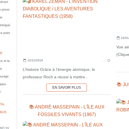
dcast
e priver
ue
ntrigué.
e point
24/01
Vue aé
DE
(Clique
13/12/2019
…
s et la
ne
L’histoire Grâce à l’énergie atomique, le
professeur Roch a réussi à mettre...
courage
📚 J
laise
EN SAVOIR PLUS
!
TA,
📚 ANDRÉ MASSEPAIN - L'ÎLE AUX
IKUS
FOSSILES VIVANTS (1967)
jour) vu