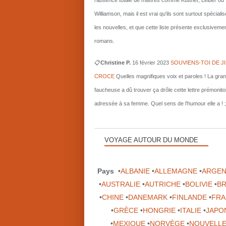
l'absence totale de maîtres comme Kuttner, Leiber ou
Williamson, mais il est vrai qu'ils sont surtout spécial
les nouvelles, et que cette liste présente exclusiveme
romans.
📋
Christine P.
16 février 2023
SOUVIENS-TOI DE J
CROCE
Quelles magnifiques voix et paroles ! La gra
faucheuse a dû trouver ça drôle cette lettre prémonito
adressée à sa femme. Quel sens de l'humour elle a ! ;
VOYAGE AUTOUR DU MONDE
Pays
•
ALBANIE
•
ALLEMAGNE
•
ARGEN
•
AUSTRALIE
•
AUTRICHE
•
BOLIVIE
•
BR
•
CHINE
•
DANEMARK
•
FINLANDE
•
FRA
•
GRÈCE
•
HONGRIE
•
ITALIE
•
JAPO
•
MEXIQUE
•
NORVÈGE
•
NOUVELLE