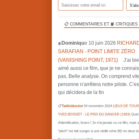
📋 COMMENTAIRES ET 📙 CRITIQUES
Dominiqu
e 10 juin 2026
RICHARD
📙
SARAFIAN - POINT LIMITE ZÉRO
(VANISHING POINT, 1971)
J'ai bi
aimé aussi ce film, que je ne connai
pas. Belle analyse. On comprend vit
personne n'arrêtera notre pilote. C'est
qui décidera de la fin
📋
Tadloiducine
04 novembre 2024
LIEUX DE TOUR
YVES BOISSET - LE PRIX DU DANGER (1983)
Quel 
d'identification, bravo ! Je n'ai jamais vu ce film, mais 
"pitch" me fait songer à une vieille série BD en deux 