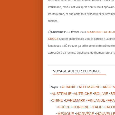
l'absence totale de maîtres comme Kuttner, Leiber ou
Williamson, mais il est vrai qu'ils sont surtout spécial
les nouvelles, et que cette liste présente exclusiveme
romans.
📋
Christine P.
16 février 2023
SOUVIENS-TOI DE J
CROCE
Quelles magnifiques voix et paroles ! La gra
faucheuse a dû trouver ça drôle cette lettre prémonito
adressée à sa femme. Quel sens de l'humour elle a ! ;
VOYAGE AUTOUR DU MONDE
Pays
•
ALBANIE
•
ALLEMAGNE
•
ARGEN
•
AUSTRALIE
•
AUTRICHE
•
BOLIVIE
•
BR
•
CHINE
•
DANEMARK
•
FINLANDE
•
FRA
•
GRÈCE
•
HONGRIE
•
ITALIE
•
JAPO
•
MEXIQUE
•
NORVÈGE
•
NOUVELLE