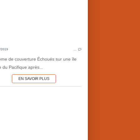
TÉLÉ-RÉALITÉ
MÉDIAS
ÉPOUVANTE-HORREUR
RO
SURVIE
JUL
2000'S
ALEXANDER VON H
OEUVRES PRIMÉES
LITTÉRATU
/2019
…
TUEURS EN SÉRIE
P
ème de couverture Échoués sur une île
 du Pacifique après...
EN SAVOIR PLUS