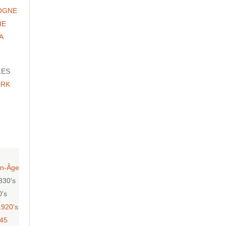
OGNE
IE
A
LES
ORK
n-Âge
830's
0's
1920's
-45