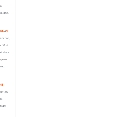
la
rroughs,
RNAS -
 encore,
s 50 et
it alors
ongueur
ne...
ME
vert ce
me,
nfant