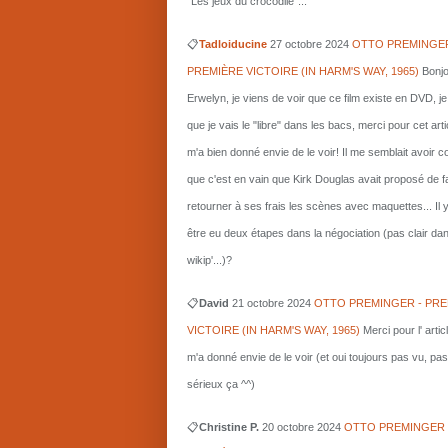
"Les jeux du crocodile"...
📋
Tadloiducine
27 octobre 2024
OTTO PREMINGER
PREMIÈRE VICTOIRE (IN HARM'S WAY, 1965)
Bonjo
Erwelyn, je viens de voir que ce film existe en DVD, j
que je vais le "libre" dans les bacs, merci pour cet arti
m'a bien donné envie de le voir! Il me semblait avoir 
que c'est en vain que Kirk Douglas avait proposé de f
retourner à ses frais les scènes avec maquettes... Il 
être eu deux étapes dans la négociation (pas clair da
wikip'...)?
📋
David
21 octobre 2024
OTTO PREMINGER - PRE
VICTOIRE (IN HARM'S WAY, 1965)
Merci pour l' artic
m'a donné envie de le voir (et oui toujours pas vu, pas
sérieux ça ^^)
📋
Christine P.
20 octobre 2024
OTTO PREMINGER 