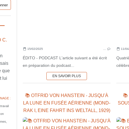
 C.
15/02/2025
…
11/04
en
ÉDITO - PODCAST L'article suivant a été écrit
Quatri
ssais
en préparation du podcast...
célèbre
e que
EN SAVOIR PLUS
 lui
📚 OTFRID VON HANSTEIN - JUSQU'À
📚
NAGE :
LA LUNE EN FUSÉE AÉRIENNE (MOND-
SOUS
travail
RAK I, EINE FAHRT INS WELTALL, 1929)
son
tomes,