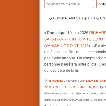
📋 COMMENTAIRES ET 📙 CRITIQUES
Dominiqu
e 10 juin 2026
RICHARD
📙
SARAFIAN - POINT LIMITE ZÉRO
(VANISHING POINT, 1971)
J'ai bi
aimé aussi ce film, que je ne connai
pas. Belle analyse. On comprend vit
personne n'arrêtera notre pilote. C'est
qui décidera de la fin
📋
Tadloiducine
04 novembre 2024
LIEUX DE TOUR
YVES BOISSET - LE PRIX DU DANGER (1983)
Quel 
d'identification, bravo ! Je n'ai jamais vu ce film, mais 
"pitch" me fait songer à une vieille série BD en deux 