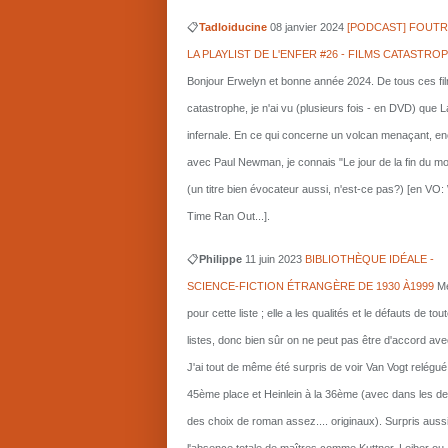
📋
Tadloiducine
08 janvier 2024
[PODCAST] FOUTR
LA PLAYLIST DE L'ENFER #26 - FILMS CATASTRO
Bonjour Erwelyn et bonne année 2024. De tous ces fi
catastrophe, je n'ai vu (plusieurs fois - en DVD) que L
infernale. En ce qui concerne un volcan menaçant, e
avec Paul Newman, je connais "Le jour de la fin du m
(un titre bien évocateur aussi, n'est-ce pas?) [en VO
Time Ran Out...].
📋
Philippe
11 juin 2023
BIBLIOTHÈQUE IDÉALE -
SCIENCE-FICTION ÉTRANGÈRE DE 1930 À1999
Me
pour cette liste ; elle a les qualités et le défauts de tou
listes, donc bien sûr on ne peut pas être d'accord ave
J'ai tout de même été surpris de voir Van Vogt relégué
45ème place et Heinlein à la 36ème (avec dans les d
des choix de roman assez.... originaux). Surpris auss