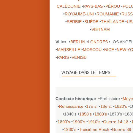
CALÉDONIE
•
PAYS-BAS
•
PÉROU
•
POL
•
ROYAUME-UNI
•
ROUMANIE
•
RUSS
•
SERBIE
•
SUÈDE
•
THAÏLANDE
•
US
•
VIETNAM
Villes
•
BERLIN
•
LONDRES
•LOS ANGE
•
MARSEILLE
•
MOSCOU
•
NICE
•
NEW Y
•
PARIS
•
VENISE
VOYAGE DANS LE TEMPS
Contexte historique
•Préhistoire •
Moye
•
Renaissance
•
17e s.
•
18e s.
•
1820's
•1
•1840's •
1850's
•
1860's
•1870's •188
•
1890's
•
1900's
•
1910's
•
Guerre 14-18
•
•
1930's
•
Troisième Reich
•
Guerre 39