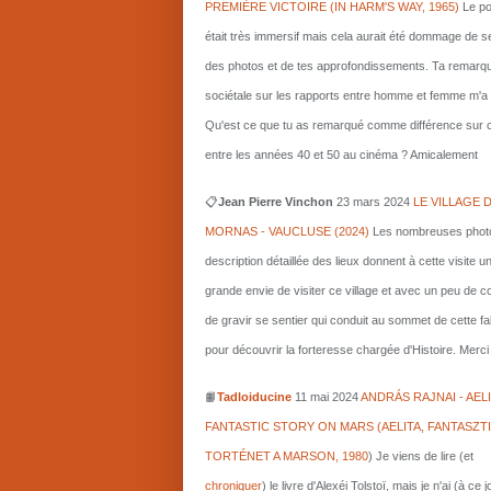
PREMIÈRE VICTOIRE (IN HARM'S WAY, 1965)
Le po
était très immersif mais cela aurait été dommage de s
des photos et de tes approfondissements. Ta remarq
sociétale sur les rapports entre homme et femme m'a i
Qu'est ce que tu as remarqué comme différence sur c
entre les années 40 et 50 au cinéma ? Amicalement
📋
Jean Pierre Vinchon
23 mars 2024
LE VILLAGE 
MORNAS - VAUCLUSE (2024)
Les nombreuses photo
description détaillée des lieux donnent à cette visite u
grande envie de visiter ce village et avec un peu de 
de gravir se sentier qui conduit au sommet de cette fa
pour découvrir la forteresse chargée d'Histoire. Merci 
📙
Tadloiducine
11 mai 2024
ANDRÁS RAJNAI - AELI
FANTASTIC STORY ON MARS (AELITA, FANTASZT
TORTÉNET A MARSON, 1980
)
Je viens de lire (et
chroniquer
) le livre d'Alexéi Tolstoï, mais je n'ai (à ce 