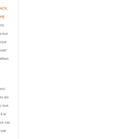
ACK,
PHE
lms
a tour
ncore
onde"
: When
rci
tes les
c tout.
 à la
eux cas
i par