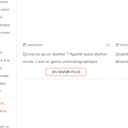
dcast
e priver
ue
ntrigué.
e point
19/06/2020
…
04/12
DE
Qu'est-ce qu'un slasher ? Appelé aussi slasher
Quatri
s et la
movie, c'est un genre cinématographique...
déserte
ne
EN SAVOIR PLUS
courage
laise
!
TA,
IKUS
jour) vu