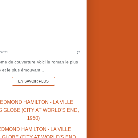
MARS•TERRAFORMATION
MARS•TERRE D'EXIL
2020'S
POST-A
SURVIE
COTE MARTIENNE ♦♦
FIN 
WYATT ROCKFELLER (US)
JOUR
/2021
…
CINÉMA AMÉRICAIN
ème de couverture Voici le roman le plus
 et le plus émouvant...
EN SAVOIR PLUS
 EDMOND HAMILTON - LA VILLE
 GLOBE (CITY AT WORLD'S END,
1950)
POUR LA JEUNESSE
VOYAGE D