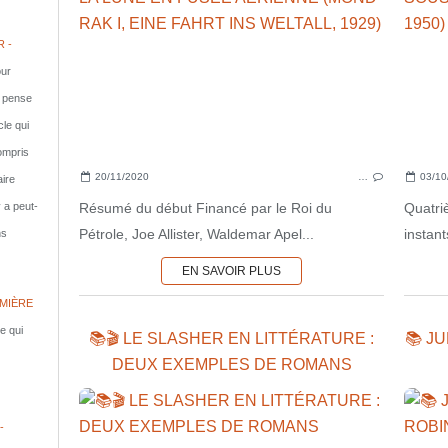
 -
ur
e pense
cle qui
compris
20/11/2020
…
03/10
aire
Résumé du début Financé par le Roi du
Quatri
y a peut-
Pétrole, Joe Allister, Waldemar Apel...
instant
ns
EN SAVOIR PLUS
MIÈRE
le qui
📚🎬 LE SLASHER EN LITTÉRATURE :
📚 J
DEUX EXEMPLES DE ROMANS
-