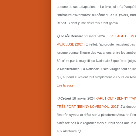
aucune de ses adaptations... Le livre, lui, m'a évoqué 
"littérature d'aventures" du début du XX s. (Wells, Bu
Benoit...) dont je me délectais étant gamin.
📋
Josée Bernard
21 mars
2024
LE VILLAGE DE MO
VAUCLUSE (2024)
En effet, l'autoroute n'existant pas
lorsque sonnait l'heure des vacances entre les année
60, c'est par la magnifique Nationale 7 que l'on rejoigna
la Méditerranée. La Nationale 7 ses villages tout en l
qui, au fond suivaient tout simplement le cours du Rhô
Lire la suite
📋
Cetout
18 janvier 2024
KARL HOLT - BENNY T'AI
TRÈS FORT (BENNY LOVES YOU, 2021)
J’ai décou
film très sympa et drôle sur la plateforme Amazon Pri
n’hésitez pas à le regarder mais surtout sans aucun e
aux alentours 😉