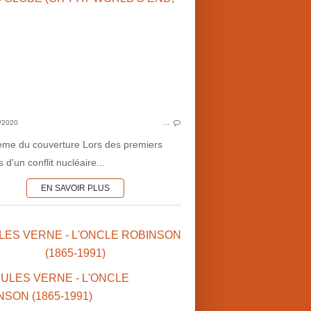
LUNE
CONQUÊTE SPATIALE
POST-A
SURVIE
AVENTURES
1920'S
CONTACTS EXTR
MAURICE TOUSSAINT
EDMOND H
ÎLES
LITTÉRATUR
/2020
…
FUSÉES
PÉRIO
ème du couverture Lors des premiers
s d'un conflit nucléaire...
EN SAVOIR PLUS
ULES VERNE - L'ONCLE ROBINSON
(1865-1991)
SLASHER
POLICIER-THRILLER