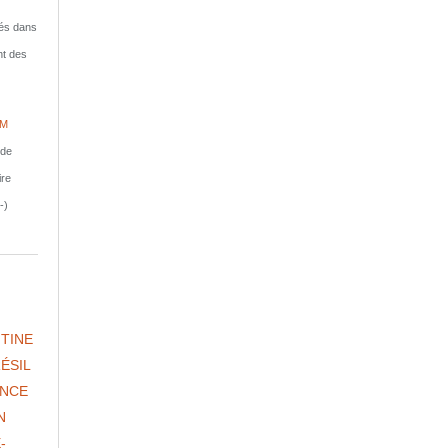
isés dans
nt des
IM
nde
ire
-)
TINE
ÉSIL
NCE
N
-