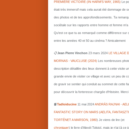
PREMIÈRE VICTOIRE (IN HARM'S WAY, 1965)
Le po
était très immersif mais cela aurait été dommage de s
des photos et de tes approfondissements. Ta remarq
sociétale sur les rapports entre homme et femme m'a i
Qu'est ce que tu as remarqué comme différence sur c
entre les années 40 et 50 au cinéma ? Amicalement
📋
Jean Pierre Vinchon
23 mars 2024
LE VILLAGE 
MORNAS - VAUCLUSE (2024)
Les nombreuses photo
description détaillée des lieux donnent à cette visite u
grande envie de visiter ce village et avec un peu de 
de gravir se sentier qui conduit au sommet de cette fa
pour découvrir la forteresse chargée d'Histoire. Merci 
📙
Tadloiducine
11 mai 2024
ANDRÁS RAJNAI - AELI
FANTASTIC STORY ON MARS (AELITA, FANTASZT
TORTÉNET A MARSON, 1980
)
Je viens de lire (et
chroniquer
) le livre d'Alexéi Tolstoï, mais je n'ai (à ce 