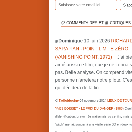
📋 COMMENTAIRES ET 📙 CRITIQUES
Dominiqu
e 10 juin 2026
RICHARD
📙
SARAFIAN - POINT LIMITE ZÉRO
(VANISHING POINT, 1971)
J'ai bi
aimé aussi ce film, que je ne connai
pas. Belle analyse. On comprend vit
personne n'arrêtera notre pilote. C'est
qui décidera de la fin
📋
Tadloiducine
04 novembre 2024
LIEUX DE TOUR
YVES BOISSET - LE PRIX DU DANGER (1983)
Quel 
d'identification, bravo ! Je n'ai jamais vu ce film, mais 
"pitch" me fait songer à une vieille série BD en deux 