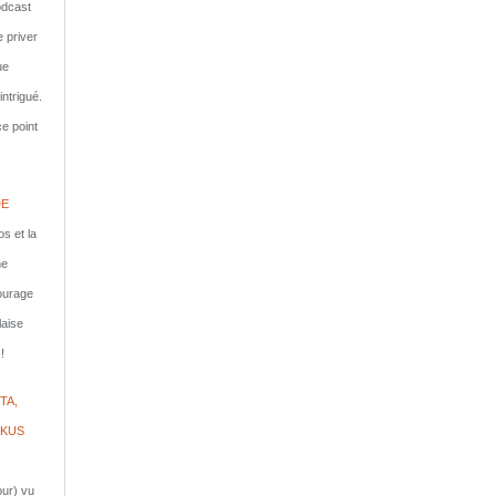
dcast
e priver
ue
ntrigué.
e point
DE
s et la
ne
courage
laise
!
TA,
IKUS
jour) vu