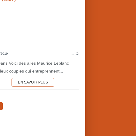
/2019
…
VOYAGER GRÂCE 
Dans Voici des ailes Maurice Leblanc
 deux couples qui entreprennent...
EN SAVOIR PLUS