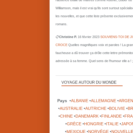
l'absence totale de maîtres comme Kuttner, Leiber ou
Williamson, mais il est vrai qu'ils sont surtout spécial
les nouvelles, et que cette liste présente exclusiveme
romans.
📋
Christine P.
16 février 2023
SOUVIENS-TOI DE J
CROCE
Quelles magnifiques voix et paroles ! La gra
faucheuse a dû trouver ça drôle cette lettre prémonito
adressée à sa femme. Quel sens de l'humour elle a ! ;
VOYAGE AUTOUR DU MONDE
Pays
•
ALBANIE
•
ALLEMAGNE
•
ARGEN
•
AUSTRALIE
•
AUTRICHE
•
BOLIVIE
•
BR
•
CHINE
•
DANEMARK
•
FINLANDE
•
FRA
•
GRÈCE
•
HONGRIE
•
ITALIE
•
JAPO
•
MEXIQUE
•
NORVÈGE
•
NOUVELLE