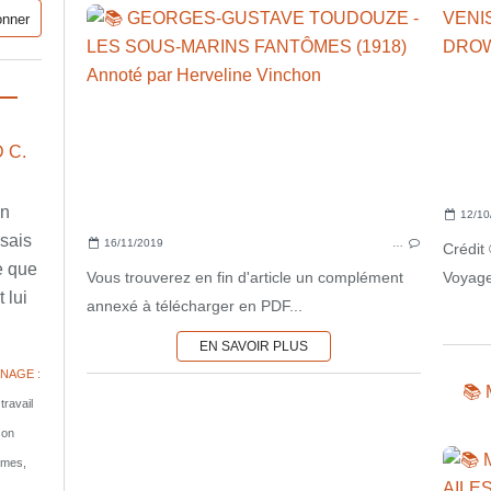
 C.
en
12/10
ssais
16/11/2019
…
Crédit
e que
Vous trouverez en fin d'article un complément
Voyage
 lui
annexé à télécharger en PDF...
EN SAVOIR PLUS
NAGE :
📚
travail
son
tomes,