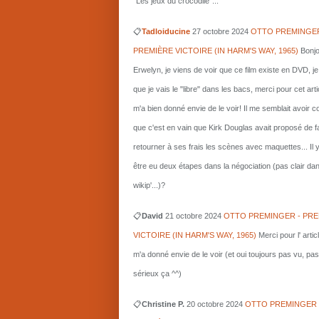
"Les jeux du crocodile"...
📋
Tadloiducine
27 octobre 2024
OTTO PREMINGER
PREMIÈRE VICTOIRE (IN HARM'S WAY, 1965)
Bonjo
Erwelyn, je viens de voir que ce film existe en DVD, j
que je vais le "libre" dans les bacs, merci pour cet arti
m'a bien donné envie de le voir! Il me semblait avoir 
que c'est en vain que Kirk Douglas avait proposé de f
retourner à ses frais les scènes avec maquettes... Il 
être eu deux étapes dans la négociation (pas clair da
wikip'...)?
📋
David
21 octobre 2024
OTTO PREMINGER - PRE
VICTOIRE (IN HARM'S WAY, 1965)
Merci pour l' artic
m'a donné envie de le voir (et oui toujours pas vu, pas
sérieux ça ^^)
📋
Christine P.
20 octobre 2024
OTTO PREMINGER 