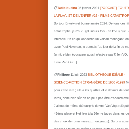
📋
Tadloiducine
08 janvier 2024
[PODCAST] FOUTR
LA PLAYLIST DE L'ENFER #26 - FILMS CATASTRO
Bonjour Erwelyn et bonne année 2024. De tous ces fi
catastrophe, je n'ai vu (plusieurs fois - en DVD) que L
infernale. En ce qui concerne un volcan menaçant, e
avec Paul Newman, je connais "Le jour de la fin du m
(un titre bien évocateur aussi, n'est-ce pas?) [en VO
Time Ran Out...].
📋
Philippe
11 juin 2023
BIBLIOTHÈQUE IDÉALE -
SCIENCE-FICTION ÉTRANGÈRE DE 1930 À1999
Me
pour cette liste ; elle a les qualités et le défauts de tou
listes, donc bien sûr on ne peut pas être d'accord ave
J'ai tout de même été surpris de voir Van Vogt relégué
45ème place et Heinlein à la 36ème (avec dans les d
des choix de roman assez.... originaux). Surpris auss