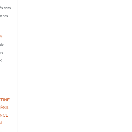
isés dans
nt des
IM
nde
ire
-)
TINE
ÉSIL
NCE
N
-