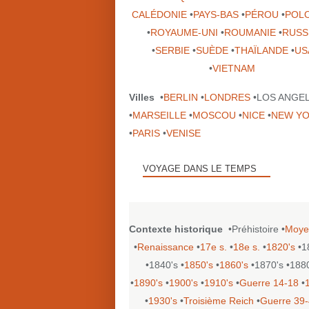
CALÉDONIE
•
PAYS-BAS
•
PÉROU
•
POL
•
ROYAUME-UNI
•
ROUMANIE
•
RUSS
•
SERBIE
•
SUÈDE
•
THAÏLANDE
•
US
•
VIETNAM
Villes
•
BERLIN
•
LONDRES
•LOS ANGE
•
MARSEILLE
•
MOSCOU
•
NICE
•
NEW Y
•
PARIS
•
VENISE
VOYAGE DANS LE TEMPS
Contexte historique
•Préhistoire •
Moye
•
Renaissance
•
17e s.
•
18e s.
•
1820's
•1
•1840's •
1850's
•
1860's
•1870's •188
•
1890's
•
1900's
•
1910's
•
Guerre 14-18
•
•
1930's
•
Troisième Reich
•
Guerre 39