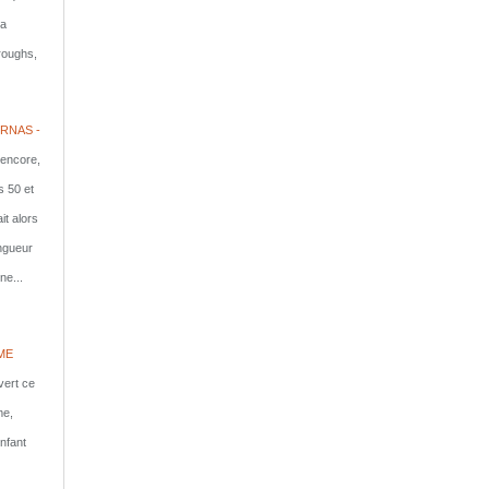
la
rroughs,
RNAS -
 encore,
s 50 et
it alors
ongueur
ne...
ME
vert ce
me,
nfant