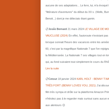
aucune de ses adaptations... Le livre, lui, m'a évoqué 
"littérature d'aventures" du début du XX s. (Wells, Bu
Benoit...) dont je me délectais étant gamin.
📋
Josée Bernard
21 mars
2024
LE VILLAGE DE MO
VAUCLUSE (2024)
En effet, l'autoroute n'existant pas
lorsque sonnait l'heure des vacances entre les année
60, c'est par la magnifique Nationale 7 que l'on rejoigna
la Méditerranée. La Nationale 7 ses villages tout en l
qui, au fond suivaient tout simplement le cours du Rhô
Lire la suite
📋
Cetout
18 janvier 2024
KARL HOLT - BENNY T'AI
TRÈS FORT (BENNY LOVES YOU, 2021)
J’ai décou
film très sympa et drôle sur la plateforme Amazon Pri
n’hésitez pas à le regarder mais surtout sans aucun e
aux alentours 😉