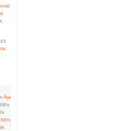
OGNE
IE
A
LES
ORK
n-Âge
830's
0's
1920's
-45