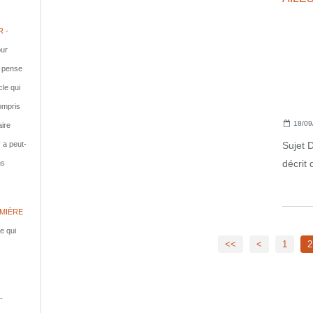
 -
ur
e pense
cle qui
compris
18/09
aire
Sujet 
y a peut-
décrit
ns
MIÈRE
le qui
<<
<
1
2
-