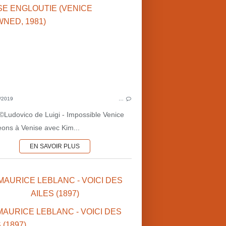
AVENTURES
BRETAGNE
EN EUROPE
FRANCE
POUR LA JEUNESSE
RUINES
CATASTROPHES
GEORGES DUTRIAC
P
/2019
…
MARITIME-FLUVIAL
♥ C
 ©Ludovico de Luigi - Impossible Venice
HISTOIRE DU 20ÈME S.
ons à Venise avec Kim...
EN SAVOIR PLUS
 MAURICE LEBLANC - VOICI DES
AILES (1897)