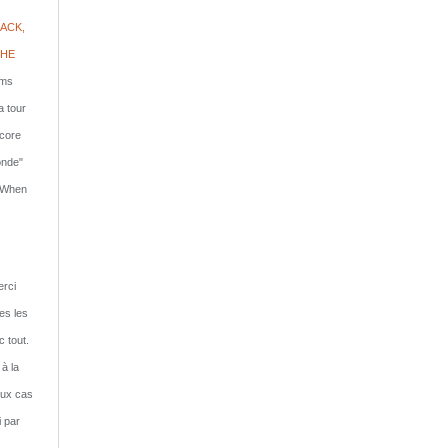
ACK,
PHE
lms
a tour
ncore
onde"
: When
rci
tes les
c tout.
 à la
eux cas
i par