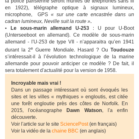
la police parisienne seront munies de téléphones sans fil
en 1922), télégraphe optique à signaux lumineux,
microphone, GPS
« sur une carte encastrée dans un
cadran lumineux, Neville suit la route »
.
•
Le sous-marin allemand U-253
: U pour U-Boot
(Unterseeboot en allemand). Ce modèle de sous-marin
allemand - l'U-253 de type VII - n’apparaitra qu’en 1941
e
durant la 2
Guerre Mondiale. Hasard ? Ou
Toudouze
s’intéressait-il à l’évolution technologique de la marine
allemande pour pouvoir anticiper ce modèle ? De fait, il
sera totalement d'actualité pour la version de 1958.
Incroyable mais vrai !
Dans un passage intéressant où sont évoqués les
sites et les villes « mythiques » engloutis, est citée
une forêt engloutie près des côtes de Norfolk. En
2015, l'océanographe
Dawn Watson
, l'a enfin
découverte.
Voir l'article sur le site
SciencePost
(en français)
Voir la vidéo de la
chaine BBC
(en anglais)