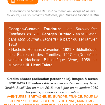
Télécharger
ED1927-TOUDOUZE-VINCHON-LES-SOUS-MARINS-FANTOMES-annotations
Annotations de l'édition de 1927 du roman de Georges-Gustave
Toudouze, Les sous-marins fantômes, par Herveline Vinchon ©2018
Georges-Gustave Toudouze
Les Sous-marins
Fantômes ♥♥
• Ill.
Georges Dutriac
• en feuilleton
dans
Mon Journal (Hachette)
, à partir du 1er janvier
1918
• Hachette Romans d'aventure, 1921 • Bibliothèque
des Écoles et des Familles, 1927 • (Deuxième
version) Hachette Bibliothèque Verte, 1958 et
suivantes. Ill.
Henri Faivre
Crédits photos (collection personnelle), images & textes
©2018-2021 Erwelyn
- Article publié sur l'ancien blog de la
librairie Soleil Vert en mars 2018, mis à jour en novembre 2019 -
Ne pas reproduire sans autorisation
AVENTURES
,
BRETAGNE
,
EN EUROPE
,
FRANCE
,
POUR LA
JEUNESSE
,
RUINES
,
GEORGES DUTRIAC
,
MARITIME-