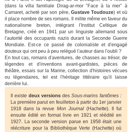
(dans la villa familiale Dirag-ar-mor "Face à la mer" à
Camaret, acheté par son père,
Gustave Toudouze
) et où
il place nombre de ses romans. Il milite même en faveur du
nationalisme breton, intégrant l'Institut Celtique de
Bretagne, créé en 1941 par un linguiste allemand sous
l'autorité des occupants nazis durant la Seconde Guerre
Mondiale. Est-ce ce passé de colonialiste et d'engagé
douteux qui ont peu à peu relégué l'auteur dans l'oubli ?
En tout cas, romans d'aventures, de chasses au trésor, de
légendes et d'inventions avant-gardistes, pièces de
théâtre, essais sur la Marine, collection d'histoires vécues
ou légendaires, tel est l'héritage littéraire qu'il laisse
derrière lui.
Il existe
deux versions
des
Sous-marins fantômes :
La première parut en feuilleton à partir du 1er janvier
1918 dans la revue
Mon Journal
(Hachette). Il fut
ensuite édité en format livre en 1921 et réédité en
1927. La seconde version parue en 1958 était une
réécriture pour la Bibliothèque Verte (Hachette) où