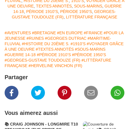
FLUVIAL
,
HISTOIRE DU 20ÈME S.
,
1910'S
,
VOYAGER GRÂCE À
UNE OEUVRE
,
TEXTES ANNOTÉS
,
SOUS-MARINS
,
GUERRE
14-18
,
PÉRIODE 1910'S
,
PÉRIODE 1950'S
,
GEORGES-
GUSTAVE TOUDOUZE (FR)
,
LITTÉRATURE FRANÇAISE
#AVENTURES
#BRETAGNE
#EN EUROPE
#FRANCE
#POUR LA
JEUNESSE
#RUINES
#GEORGES DUTRIAC
#MARITIME-
FLUVIAL
#HISTOIRE DU 20ÈME S.
#1910'S
#VOYAGER GRÂCE
À UNE OEUVRE
#TEXTES ANNOTÉS
#SOUS-MARINS
#GUERRE 14-18
#PÉRIODE 1910'S
#PÉRIODE 1950'S
#GEORGES-GUSTAVE TOUDOUZE (FR)
#LITTÉRATURE
FRANÇAISE
#HERVELINE VINCHON (FR)
Partager
Vous aimerez aussi
📚 CRAIG JOHNSON - LONGMIRE T10