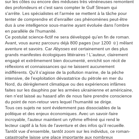
sur les côtes ou encore des méduses très vénéneuses remontent
des profondeurs et c'est sans compter le Gulf Stream qui
s'arrête. Les spécialistes et l'armée se mettent à la tâche pour
tenter de comprendre et d'enrailler ces phénomènes peut-être
dus à une intelligence sous-marine ayant évoluée dans l'ombre
en parallèle de l'humanité.
Ce postulat science-fictif ne sera développé qu'en fin de roman.
Avant, vous aurez parcouru déjà 800 pages (sur 1200 ☺) mêlant
aventure et savoirs. Car
Abysses
est certainement un des plus
grands manifestes écologiques littéraires ! L'auteur, clairement
engagé et extrêmement bien documenté, enrichit son récit de
réflexions et connaissances qui ne laissent aucunement
indifférents. Qu'il s'agisse de la pollution marine, de la pêche
intensive, de l'exploitation dévastatrice du pétrole en mer du
Nord, du dérèglement climatique ou des expériences infâmes
faites sur les dauphins par les armées ukrainienne et américaine,
rien n'est laissé au hasard afin de nous faire prendre conscience
du point de non-retour vers lequel l'humanité se dirige.
Tous ces sujets ne sont évidemment pas dissociables de la
politique et des enjeux économiques. Avec un savoir-faire
incroyable, l'auteur maintient un rythme effréné qui rend le
lecteur captif à la fois de l'aventure et des infos qu'il recueille.
Tantôt vue d'ensemble, tantôt zoom sur les individus, ce roman-
catastrophe laisse une place importante aux nombreux