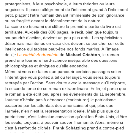
protagonistes, à leur psychologie, à leurs théories ou leurs
angoisses. Il passe allègrement de l'infiniment grand à l'infiniment
petit, plaçant l'être humain devant l'immensité de son ignorance,
ou sa fragilité devant le déchaînement de la nature.
La scène de tsunami qui clôture la première partie du livre est
terrifiante. Au-delà des 800 pages, le récit, bien que toujours
saupoudré d'action, devient un peu plus ardu. Les spécialistes
désormais maintenus en vase clos doivent se pencher sur cette
intelligence qui tapisse peut-être nos fonds marins. À l'image
de 👉
La variété Andromède
de
Michael Crichton
, le roman
prend une tournure hard-science inséparable des questions
philosophiques et éthiques qu'elle engendre.
Même si vous ne faites que parcourir certains passages selon
l'intérêt que vous portez à tel ou tel sujet, vous serez toujours
rattrapés par l'action. Sans doute avec le message qu'il colporte,
la seconde force de ce roman extraordinaire. Enfin, et parce que
le roman a été écrit peu après les évènements du 11 septembre,
l'auteur n'hésite pas à dénoncer (caricaturer) le patriotisme
exacerbé par les attentats des américains et qui, plus que
l'armée, n'en n'est la représentation idéale. Mais plus que du
patriotisme, c'est l'absolue conviction qu'ont les États-Unis, d'être
les seuls, toujours, à pouvoir sauver l'humanité. Alors, même si
c'est à renfort de clichés,
Frank Schätzing
prend à contre-pied