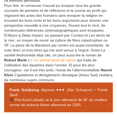
ce leitmotiv persistant.
Pour finir, le romancier n'aurait pu évoquer tous les grands
courants de pensées et de réflexions et la course au profit qui
régissent les actes des humains sans évoquer la religion en
trouvant les bons mots et les bons arguments pour donner une
perspective nouvelle à nos croyances. Durant tout le récit, de
nombreuses références cinématographiques sont évoquées.
D'
Abyss
à
Deep Impact
, en passant par
Contact
et
Les dents de
la mer
, un moyen de revoir sa culture de films catastrophes ou
SF. La place de la littérature par contre est quasi inexistante. Je
note donc ici trois titres qui me sont venus à l'esprit. Outre
La
variété Andromède
déjà cité, on peut aussi lire le roman de
Robert Merle
👉
Un animal doué de raison
qui traite de
l'utilisation des dauphins dans l'armée. Et pour les plus
courageux, car il est très ardu, l'essai de l'altermondialiste
Naomi
Klein
Capitalisme et dérèglement climatique
(Actes Sud) révèlera
de nombreux sujets communs.
Frank Schätzing
Abysses
♥♥♥ (
Der Schwarm
) • Points
Seuil
🏆
Prix Kurd-Laßwitz et le prix allemand de SF du meilleur
roman de science-fiction allemand en 2005.