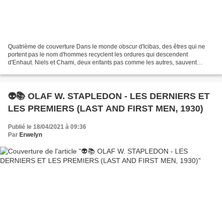
Quatrième de couverture Dans le monde obscur d'Icibas, des êtres qui ne
portent pas le nom d'hommes recyclent les ordures qui descendent
d'Enhaut. Niels et Chami, deux enfants pas comme les autres, sauvent
Rached, un homme tombé d'Enhaut. Il va leur apprendre...
👽📚 OLAF W. STAPLEDON - LES DERNIERS ET
LES PREMIERS (LAST AND FIRST MEN, 1930)
Publié le 18/04/2021 à 09:36
Par
Erwelyn