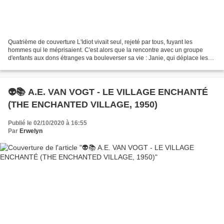
Quatrième de couverture L'Idiot vivait seul, rejeté par tous, fuyant les
hommes qui le méprisaient. C'est alors que la rencontre avec un groupe
d'enfants aux dons étranges va bouleverser sa vie : Janie, qui déplace les
objets avec son esprit ; Beany et...
👽📚 A.E. VAN VOGT - LE VILLAGE ENCHANTÉ
(THE ENCHANTED VILLAGE, 1950)
Publié le 02/10/2020 à 16:55
Par
Erwelyn