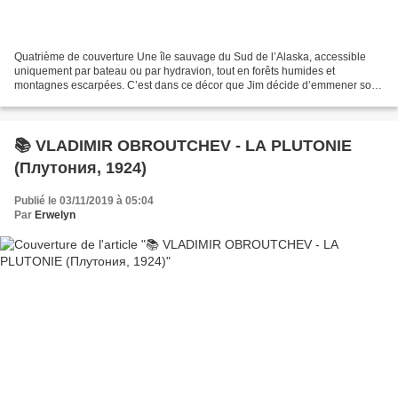
Quatrième de couverture Une île sauvage du Sud de l’Alaska, accessible
uniquement par bateau ou par hydravion, tout en forêts humides et
montagnes escarpées. C’est dans ce décor que Jim décide d’emmener son
fils de treize ans pour y vivre dans une cabane...
📚 VLADIMIR OBROUTCHEV - LA PLUTONIE
(Плутония, 1924)
Publié le 03/11/2019 à 05:04
Par
Erwelyn