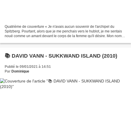
Quatrième de couverture « Je n'avais aucun souvenir de l'archipel du
Spitzberg. Pourtant, alors que je me penchais vers le hublot, je me sentais
noué comme un amant devant le corps de la femme qu'il désire. Mon nom
est Erik Olsen. J'ai trente-six ans,...
📚 DAVID VANN - SUKKWAND ISLAND (2010)
Publié le 09/01/2021 à 14:51
Par
Dominique