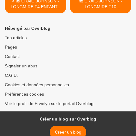
< 📚 CRAIG JOHNSON -
📚 CRAIG JOHNSON -
LONGMIRE T4 ENFANTS
LONGMIRE T10
DE POUSSIÈRE
STEAMBOAT (THE SPIRIT
(ANOTHER MAN'S
OF STEAMBOAT, 2013) >
MOCASSINS, 2008)
Hébergé par Overblog
Top articles
Pages
Contact
Signaler un abus
C.G.U.
Cookies et données personnelles
Préférences cookies
Voir le profil de Erwelyn sur le portail Overblog
Créer un blog sur Overblog
Créer un blog