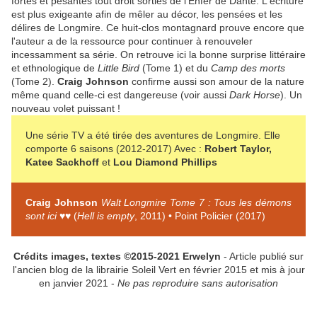
fortes et pesantes tout droit sorties de l'Enfer de Dante. L'écriture
est plus exigeante afin de mêler au décor, les pensées et les
délires de Longmire. Ce huit-clos montagnard prouve encore que
l'auteur a de la ressource pour continuer à renouveler
incessamment sa série. On retrouve ici la bonne surprise littéraire
et ethnologique de
Little Bird
(Tome 1) et du
Camp des morts
(Tome 2).
Craig Johnson
confirme aussi son amour de la nature
même quand celle-ci est dangereuse (voir aussi
Dark Horse
). Un
nouveau volet puissant !
Une série TV a été tirée des aventures de Longmire. Elle
comporte 6 saisons (2012-2017) Avec :
Robert Taylor,
Katee Sackhoff
et
Lou Diamond Phillips
Craig Johnson
Walt Longmire Tome 7 : Tous les démons
sont ici
♥♥ (
Hell is empty
, 2011) • Point Policier (2017)
Crédits images, textes ©2015-2021 Erwelyn
- Article publié sur
l'ancien blog de la librairie Soleil Vert en février 2015 et mis à jour
en janvier 2021 -
Ne pas reproduire sans autorisation