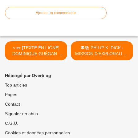
Ajouter un commentaire
< 📜 [TEXTE EN LIGNE]
👽📚 PHILIP K. DICK -
DOMINIQUE GUÉGAN -
MISSION D'EXPLORATION
UNE FAMILLE EN OR
(SURVEY TEAM, 1953*) >
(2021)
Hébergé par Overblog
Top articles
Pages
Contact
Signaler un abus
C.G.U.
Cookies et données personnelles