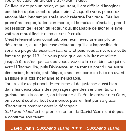
vos pires cauchemars dans
Sukkwan Island
.
Ce livre n’est pas un polar, et pourtant, il est difficile d’imaginer
une histoire plus sombre, plus noire, à laquelle vous penserez
encore bien longtemps après avoir refermé l’ouvrage. Dès les
premières pages, la tension monte, et le malaise s’installe, prend
possession de l’esprit du lecteur qui, incapable de lâcher le livre,
voit son moral fléchir et sa curiosité croitre…
C’est tellement bien construit, bien écrit, avec une simplicité
désarmante, et une justesse éclatante, qu’il est impossible de
sortir du piège de
Sukkwan Island
… Et puis vous arriverez à cette
fameuse page 113 ! Je vous parie que vous la lirez et relirez
jusqu’à être sûrs que ce que vous avez cru lire est bien ce qui est
écrit ! L’incrédulité, puis l’évidence, et ce roman prend une autre
dimension, horrible, pathétique, dans une sorte de fuite en avant
à l’issue à la fois incertaine et inéluctable.
Tout à fait exceptionnel de réalisme et de justesse aussi bien
dans les descriptions des paysages que des sentiments. On
grelotte sous la couette, on frissonne à l’idée de croiser des Ours,
on se sent seul au bout du monde, puis on finit par se glacer
d’horreur et sombrer dans le désespoir
.
Sukkwan Island
est le premier roman de
David Vann
, qui depuis,
a confirmé son talent.
David Vann
Sukkwand Island ♥♥♥
(
Sukkwand Island,