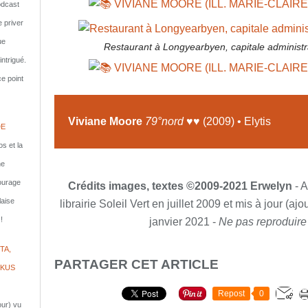
dcast
e priver
ue
Restaurant à Longyearbyen, capitale administra
ntrigué.
e point
Viviane Moore
79°nord
♥♥ (2009) • Elytis
DE
s et la
ne
courage
Crédits images, textes ©2009-2021 Erwelyn
- A
laise
librairie Soleil Vert en juillet 2009 et mis à jour (a
!
janvier 2021 -
Ne pas reproduire
TA,
PARTAGER CET ARTICLE
IKUS
Repost
0
jour) vu