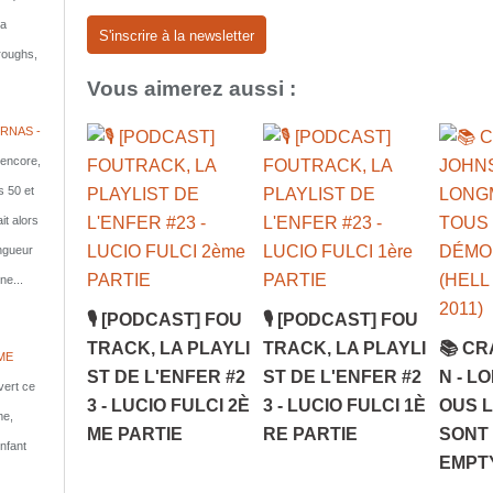
la
S'inscrire à la newsletter
rroughs,
Vous aimerez aussi :
RNAS -
 encore,
s 50 et
it alors
ongueur
ne...
🎙️ [PODCAST] FOU
🎙️ [PODCAST] FOU
TRACK, LA PLAYLI
TRACK, LA PLAYLI
📚 CR
ME
ST DE L'ENFER #2
ST DE L'ENFER #2
N - L
vert ce
3 - LUCIO FULCI 2È
3 - LUCIO FULCI 1È
OUS 
me,
ME PARTIE
RE PARTIE
SONT 
nfant
EMPTY