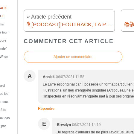
ACK,
« Article précédent
PHE
🎙️ [PODCAST] FOUTRACK, LA PLAYLIST DE L'ENFER #11 - CANNIBALES
lms
a tour
COMMENTER CET ARTICLE
ncore
onde"
Ajouter un commentaire
: When
A
Annick
06/07/2021 11:58
Le Livre est original car il possède un format particulier
rci
illustrations, un lieu d'enquête singulier (Arctique).Un
tes les
l'inspecteur en résolvant l'enquête met à jour ses origin
c tout.
Répondre
 à la
eux cas
E
Erwelyn
06/07/2021 14:19
i par
Je regrette d'ailleurs de ne plus l'avoir. Je l'au