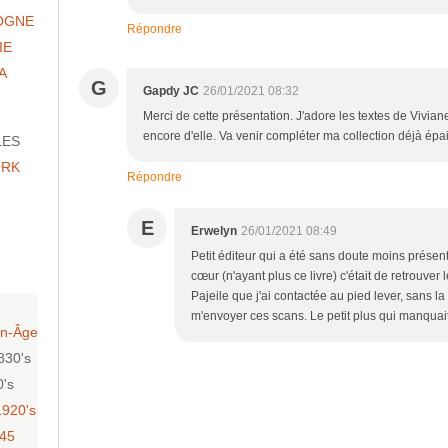
OGNE
Répondre
IE
A
G
Gapdy JC
26/01/2021 08:32
Merci de cette présentation. J'adore les textes de Viviane
encore d'elle. Va venir compléter ma collection déjà ép
LES
ORK
Répondre
E
Erwelyn
26/01/2021 08:49
Petit éditeur qui a été sans doute moins présent
cœur (n'ayant plus ce livre) c'était de retrouver
Pajeile que j'ai contactée au pied lever, sans la
m'envoyer ces scans. Le petit plus qui manquai
n-Âge
830's
0's
1920's
-45