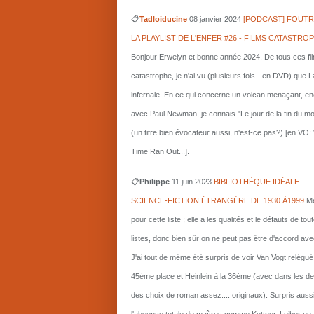
📋
Tadloiducine
08 janvier 2024
[PODCAST] FOUTR
LA PLAYLIST DE L'ENFER #26 - FILMS CATASTRO
Bonjour Erwelyn et bonne année 2024. De tous ces fi
catastrophe, je n'ai vu (plusieurs fois - en DVD) que L
infernale. En ce qui concerne un volcan menaçant, e
avec Paul Newman, je connais "Le jour de la fin du m
(un titre bien évocateur aussi, n'est-ce pas?) [en VO
Time Ran Out...].
📋
Philippe
11 juin 2023
BIBLIOTHÈQUE IDÉALE -
SCIENCE-FICTION ÉTRANGÈRE DE 1930 À1999
Me
pour cette liste ; elle a les qualités et le défauts de tou
listes, donc bien sûr on ne peut pas être d'accord ave
J'ai tout de même été surpris de voir Van Vogt relégué
45ème place et Heinlein à la 36ème (avec dans les d
des choix de roman assez.... originaux). Surpris auss