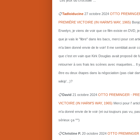
"Les jeux du crocodile"...
📋
Tadloiducine
27 octobre 2024
OTTO PREMINGER
PREMIÈRE VICTOIRE (IN HARM'S WAY, 1965)
Bonjo
Erwelyn, je viens de voir que ce film existe en DVD, j
que je vais le "libre" dans les bacs, merci pour cet arti
m'a bien donné envie de le voir! Il me semblait avoir 
que c'est en vain que Kirk Douglas avait proposé de f
retourner à ses frais les scènes avec maquettes... Il 
être eu deux étapes dans la négociation (pas clair da
wikip'...)?
📋
David
21 octobre 2024
OTTO PREMINGER - PRE
VICTOIRE (IN HARM'S WAY, 1965)
Merci pour l' artic
m'a donné envie de le voir (et oui toujours pas vu, pas
sérieux ça ^^)
📋
Christine P.
20 octobre 2024
OTTO PREMINGER 