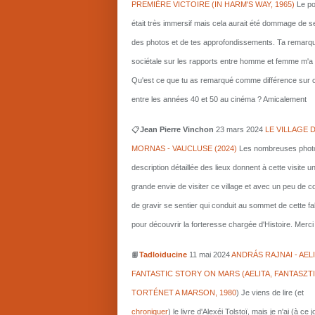
PREMIÈRE VICTOIRE (IN HARM'S WAY, 1965)
Le po
était très immersif mais cela aurait été dommage de s
des photos et de tes approfondissements. Ta remarq
sociétale sur les rapports entre homme et femme m'a i
Qu'est ce que tu as remarqué comme différence sur c
entre les années 40 et 50 au cinéma ? Amicalement
📋
Jean Pierre Vinchon
23 mars 2024
LE VILLAGE 
MORNAS - VAUCLUSE (2024)
Les nombreuses photo
description détaillée des lieux donnent à cette visite u
grande envie de visiter ce village et avec un peu de 
de gravir se sentier qui conduit au sommet de cette fa
pour découvrir la forteresse chargée d'Histoire. Merci 
📙
Tadloiducine
11 mai 2024
ANDRÁS RAJNAI - AELI
FANTASTIC STORY ON MARS (AELITA, FANTASZT
TORTÉNET A MARSON, 1980
)
Je viens de lire (et
chroniquer
) le livre d'Alexéi Tolstoï, mais je n'ai (à ce 