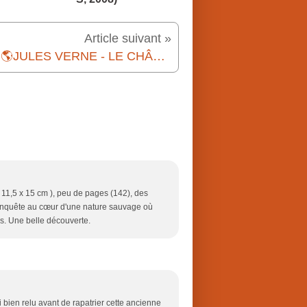
Article suivant »
📚🎬🌎JULES VERNE - LE CHÂTEAU DES CARPATHES (1892)
 ( 11,5 x 15 cm ), peu de pages (142), des
e enquête au cœur d'une nature sauvage où
es. Une belle découverte.
rai bien relu avant de rapatrier cette ancienne