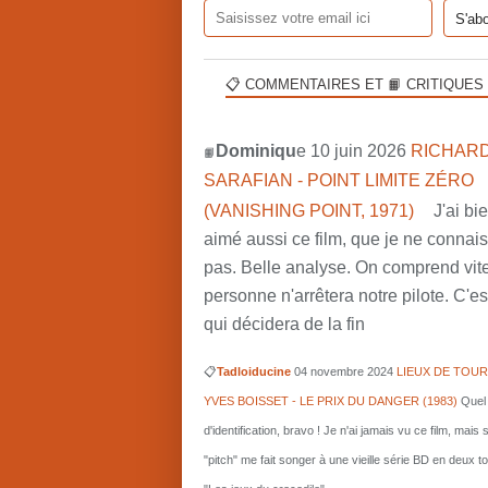
📋 COMMENTAIRES ET 📙 CRITIQUES
Dominiqu
e 10 juin 2026
RICHARD
📙
SARAFIAN - POINT LIMITE ZÉRO
(VANISHING POINT, 1971)
J'ai bi
aimé aussi ce film, que je ne connai
pas. Belle analyse. On comprend vit
personne n'arrêtera notre pilote. C'est
qui décidera de la fin
📋
Tadloiducine
04 novembre 2024
LIEUX DE TOUR
YVES BOISSET - LE PRIX DU DANGER (1983)
Quel 
d'identification, bravo ! Je n'ai jamais vu ce film, mais 
"pitch" me fait songer à une vieille série BD en deux 