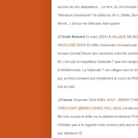
aucune de ses adaptations... Le livre, lui, m'a évoqué 
"littérature d'aventures" du début du XX s. (Wells, Bu
Benoit...) dont je me délectais étant gamin.
📋
Josée Bernard
21 mars
2024
LE VILLAGE DE MO
VAUCLUSE (2024)
En effet, l'autoroute n'existant pas
lorsque sonnait l'heure des vacances entre les année
60, c'est par la magnifique Nationale 7 que l'on rejoigna
la Méditerranée. La Nationale 7 ses villages tout en l
qui, au fond suivaient tout simplement le cours du Rhô
Lire la suite
📋
Cetout
18 janvier 2024
KARL HOLT - BENNY T'AI
TRÈS FORT (BENNY LOVES YOU, 2021)
J’ai décou
film très sympa et drôle sur la plateforme Amazon Pri
n’hésitez pas à le regarder mais surtout sans aucun e
aux alentours 😉