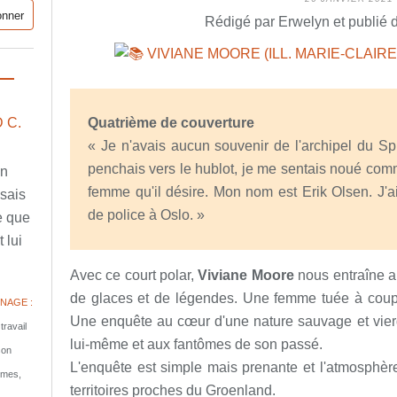
Rédigé par Erwelyn et publié 
 C.
Quatrième de couverture
« Je n'avais aucun souvenir de l'archipel du Sp
penchais vers le hublot, je me sentais noué com
en
femme qu'il désire. Mon nom est Erik Olsen. J'ai 
ssais
de police à Oslo. »
e que
 lui
Avec ce court polar,
Viviane Moore
nous entraîne au
de glaces et de légendes. Une femme tuée à coups
NAGE :
Une enquête au cœur d'une nature sauvage et vierg
travail
lui-même et aux fantômes de son passé.
son
L'enquête est simple mais prenante et l'atmosphè
tomes,
territoires proches du Groenland.