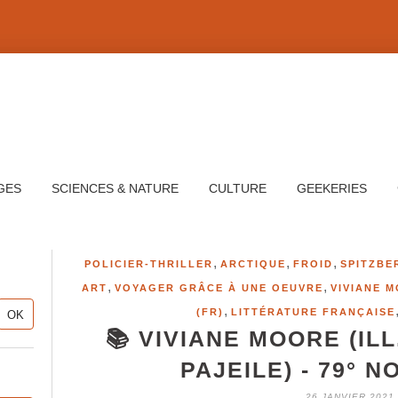
GES
SCIENCES & NATURE
CULTURE
GEEKERIES
,
,
,
POLICIER-THRILLER
ARCTIQUE
FROID
SPITZBE
,
,
ART
VOYAGER GRÂCE À UNE OEUVRE
VIVIANE M
,
(FR)
LITTÉRATURE FRANÇAISE
📚 VIVIANE MOORE (IL
PAJEILE) - 79° N
26 JANVIER 2021