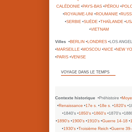
CALÉDONIE
•
PAYS-BAS
•
PÉROU
•
POL
•
ROYAUME-UNI
•
ROUMANIE
•
RUSS
•
SERBIE
•
SUÈDE
•
THAÏLANDE
•
US
•
VIETNAM
Villes
•
BERLIN
•
LONDRES
•LOS ANGE
•
MARSEILLE
•
MOSCOU
•
NICE
•
NEW Y
•
PARIS
•
VENISE
VOYAGE DANS LE TEMPS
Contexte historique
•Préhistoire •
Moye
•
Renaissance
•
17e s.
•
18e s.
•
1820's
•1
•1840's •
1850's
•
1860's
•1870's •188
•
1890's
•
1900's
•
1910's
•
Guerre 14-18
•
•
1930's
•
Troisième Reich
•
Guerre 39