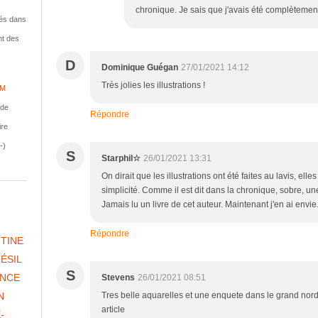
chronique. Je sais que j'avais été complètemen
isés dans
nt des
D
Dominique Guégan
27/01/2021 14:12
Très jolies les illustrations !
IM
nde
Répondre
ire
-)
S
Starphil☆
26/01/2021 13:31
On dirait que les illustrations ont été faites au lavis, ell
simplicité. Comme il est dit dans la chronique, sobre, u
Jamais lu un livre de cet auteur. Maintenant j'en ai envie
Répondre
TINE
ÉSIL
S
NCE
Stevens
26/01/2021 08:51
Tres belle aquarelles et une enquete dans le grand nord 
N
article
-