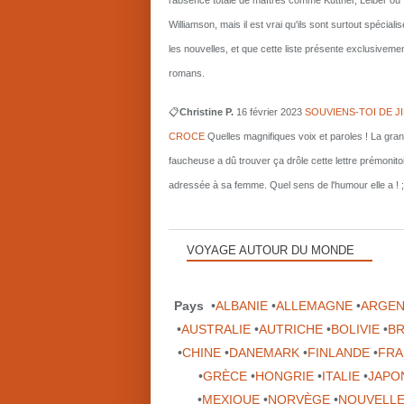
l'absence totale de maîtres comme Kuttner, Leiber ou
Williamson, mais il est vrai qu'ils sont surtout spécial
les nouvelles, et que cette liste présente exclusiveme
romans.
📋
Christine P.
16 février 2023
SOUVIENS-TOI DE J
CROCE
Quelles magnifiques voix et paroles ! La gra
faucheuse a dû trouver ça drôle cette lettre prémonito
adressée à sa femme. Quel sens de l'humour elle a ! ;
VOYAGE AUTOUR DU MONDE
Pays
•
ALBANIE
•
ALLEMAGNE
•
ARGEN
•
AUSTRALIE
•
AUTRICHE
•
BOLIVIE
•
BR
•
CHINE
•
DANEMARK
•
FINLANDE
•
FRA
•
GRÈCE
•
HONGRIE
•
ITALIE
•
JAPO
•
MEXIQUE
•
NORVÈGE
•
NOUVELLE