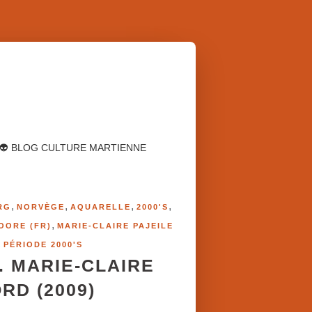
👽 BLOG CULTURE MARTIENNE
,
,
,
,
RG
NORVÈGE
AQUARELLE
2000'S
,
OORE (FR)
MARIE-CLAIRE PAJEILE
,
PÉRIODE 2000'S
L. MARIE-CLAIRE
ORD (2009)