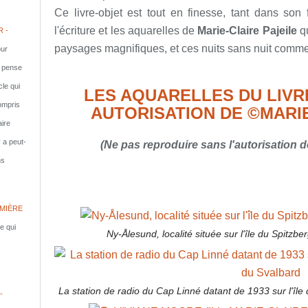
Ce livre-objet est tout en finesse, tant dans so
l'écriture et les aquarelles de
Marie-Claire Pajeile
qu
 -
paysages magnifiques, et ces nuits sans nuit comme 
ur
e pense
cle qui
LES AQUARELLES DU LIVR
compris
AUTORISATION DE
©MARIE
aire
y a peut-
(Ne pas reproduire sans l'autorisation de 
ns
MIÈRE
le qui
Ny-Ålesund, localité située sur l'île du Spitzbe
La station de radio du Cap Linné datant de 1933 sur l'île 
-