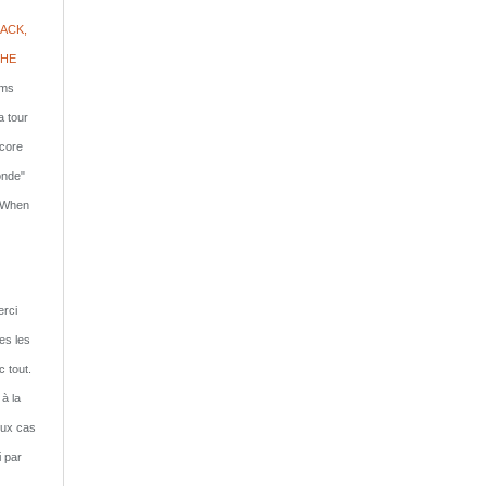
ACK,
PHE
lms
a tour
ncore
onde"
: When
rci
tes les
c tout.
 à la
eux cas
i par