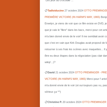
"Les jeux du crocodile"...
📋
Tadloiducine
27 octobre 2024
OTTO PREMINGER
PREMIÈRE VICTOIRE (IN HARM'S WAY, 1965)
Bonjo
Erwelyn, je viens de voir que ce film existe en DVD, j
que je vais le "libre" dans les bacs, merci pour cet arti
m'a bien donné envie de le voir! Il me semblait avoir 
que c'est en vain que Kirk Douglas avait proposé de f
retourner à ses frais les scènes avec maquettes... Il 
être eu deux étapes dans la négociation (pas clair da
wikip'...)?
📋
David
21 octobre 2024
OTTO PREMINGER - PRE
VICTOIRE (IN HARM'S WAY, 1965)
Merci pour l' artic
m'a donné envie de le voir (et oui toujours pas vu, pas
sérieux ça ^^)
📋
Christine P.
20 octobre 2024
OTTO PREMINGER 