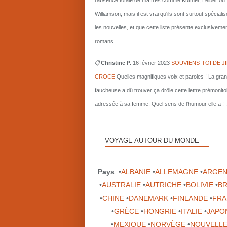
l'absence totale de maîtres comme Kuttner, Leiber ou
Williamson, mais il est vrai qu'ils sont surtout spécial
les nouvelles, et que cette liste présente exclusiveme
romans.
📋
Christine P.
16 février 2023
SOUVIENS-TOI DE J
CROCE
Quelles magnifiques voix et paroles ! La gra
faucheuse a dû trouver ça drôle cette lettre prémonito
adressée à sa femme. Quel sens de l'humour elle a ! ;
VOYAGE AUTOUR DU MONDE
Pays
•
ALBANIE
•
ALLEMAGNE
•
ARGEN
•
AUSTRALIE
•
AUTRICHE
•
BOLIVIE
•
BR
•
CHINE
•
DANEMARK
•
FINLANDE
•
FRA
•
GRÈCE
•
HONGRIE
•
ITALIE
•
JAPO
•
MEXIQUE
•
NORVÈGE
•
NOUVELLE