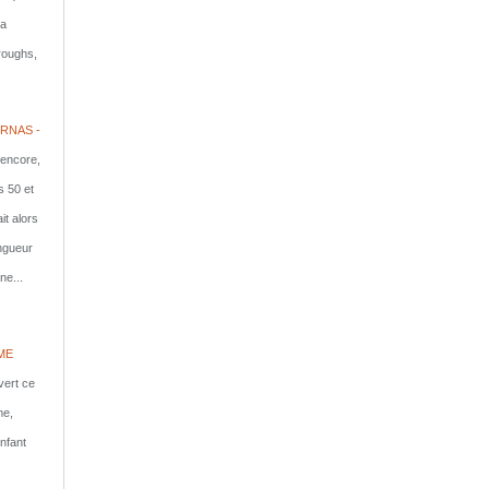
la
rroughs,
RNAS -
 encore,
s 50 et
it alors
ongueur
ne...
ME
vert ce
me,
nfant