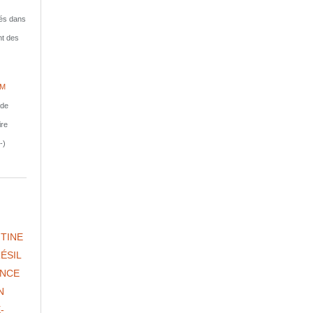
isés dans
nt des
IM
nde
ire
-)
TINE
ÉSIL
NCE
N
-