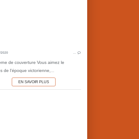
1890'S
POLI
LONDRES
LONDR
ROYAUME-UNI
LONDRES VICTORIEN
MYTHOLOGIE ÉGYPTIENNE
HYPNOSE
L
/2020
…
MYTHES & LÉGENDES
ème de couverture Vous aimez le
 de l'époque victorienne,...
EN SAVOIR PLUS
FANTASTIQUE
LONDRES