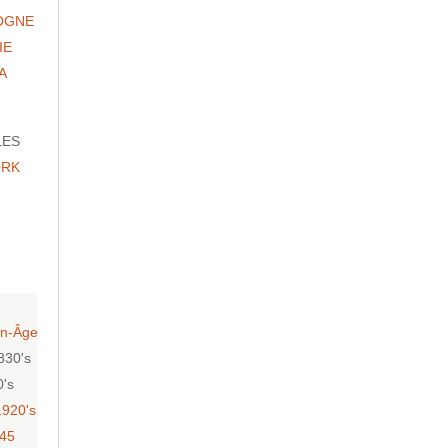
OGNE
IE
A
LES
ORK
n-Âge
830's
0's
1920's
-45