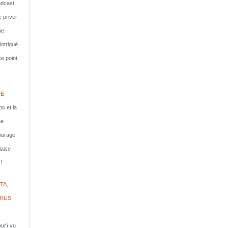
dcast
e priver
ue
ntrigué.
e point
DE
s et la
ne
courage
laise
!
TA,
IKUS
jour) vu