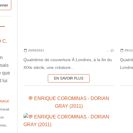
 C.
20/04/2021
…
05/12
en
Quatrième de couverture À Londres, à la fin du
Quatri
ssais
XIXe siècle, une créature...
Londres
e que
EN SAVOIR PLUS
 lui
💬 ENRIQUE COROMINAS - DORIAN
NAGE :
GRAY (2011)
travail
son
tomes,