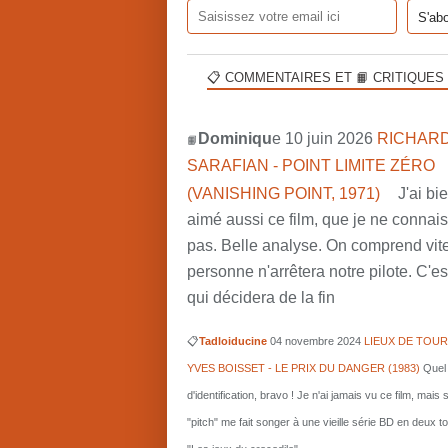
📋 COMMENTAIRES ET 📙 CRITIQUES
Dominiqu
e 10 juin 2026
RICHARD
📙
SARAFIAN - POINT LIMITE ZÉRO
(VANISHING POINT, 1971)
J'ai bi
aimé aussi ce film, que je ne connai
pas. Belle analyse. On comprend vit
personne n'arrêtera notre pilote. C'est
qui décidera de la fin
📋
Tadloiducine
04 novembre 2024
LIEUX DE TOUR
YVES BOISSET - LE PRIX DU DANGER (1983)
Quel 
d'identification, bravo ! Je n'ai jamais vu ce film, mais 
"pitch" me fait songer à une vieille série BD en deux 