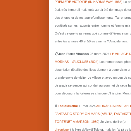
PREMIÈRE VICTOIRE (IN HARM'S WAY, 1965)
Le po
était très immersif mais cela aurait été dommage de s
des photos et de tes approfondissements. Ta remarq
sociétale sur les rapports entre homme et femme m'a i
Qu'est ce que tu as remarqué comme différence sur c
entre les années 40 et 50 au cinéma ? Amicalement
📋
Jean Pierre Vinchon
23 mars 2024
LE VILLAGE 
MORNAS - VAUCLUSE (2024)
Les nombreuses photo
description détaillée des lieux donnent à cette visite u
grande envie de visiter ce village et avec un peu de 
de gravir se sentier qui conduit au sommet de cette fa
pour découvrir la forteresse chargée d'Histoire. Merci 
📙
Tadloiducine
11 mai 2024
ANDRÁS RAJNAI - AELI
FANTASTIC STORY ON MARS (AELITA, FANTASZT
TORTÉNET A MARSON, 1980
)
Je viens de lire (et
chroniquer
) le livre d'Alexéi Tolstoï, mais je n'ai (à ce 