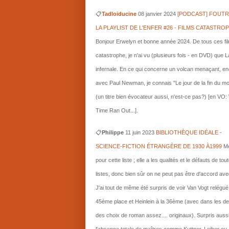
📋
Tadloiducine
08 janvier 2024
[PODCAST] FOUTR
LA PLAYLIST DE L'ENFER #26 - FILMS CATASTRO
Bonjour Erwelyn et bonne année 2024. De tous ces fi
catastrophe, je n'ai vu (plusieurs fois - en DVD) que L
infernale. En ce qui concerne un volcan menaçant, e
avec Paul Newman, je connais "Le jour de la fin du m
(un titre bien évocateur aussi, n'est-ce pas?) [en VO
Time Ran Out...].
📋
Philippe
11 juin 2023
BIBLIOTHÈQUE IDÉALE -
SCIENCE-FICTION ÉTRANGÈRE DE 1930 À1999
Me
pour cette liste ; elle a les qualités et le défauts de tou
listes, donc bien sûr on ne peut pas être d'accord ave
J'ai tout de même été surpris de voir Van Vogt relégué
45ème place et Heinlein à la 36ème (avec dans les d
des choix de roman assez.... originaux). Surpris auss