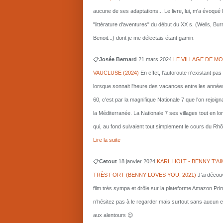
aucune de ses adaptations... Le livre, lui, m'a évoqué 
"littérature d'aventures" du début du XX s. (Wells, Bu
Benoit...) dont je me délectais étant gamin.
📋
Josée Bernard
21 mars
2024
LE VILLAGE DE MO
VAUCLUSE (2024)
En effet, l'autoroute n'existant pas
lorsque sonnait l'heure des vacances entre les année
60, c'est par la magnifique Nationale 7 que l'on rejoigna
la Méditerranée. La Nationale 7 ses villages tout en l
qui, au fond suivaient tout simplement le cours du Rhô
Lire la suite
📋
Cetout
18 janvier 2024
KARL HOLT - BENNY T'AI
TRÈS FORT (BENNY LOVES YOU, 2021)
J’ai décou
film très sympa et drôle sur la plateforme Amazon Pri
n’hésitez pas à le regarder mais surtout sans aucun e
aux alentours 😉