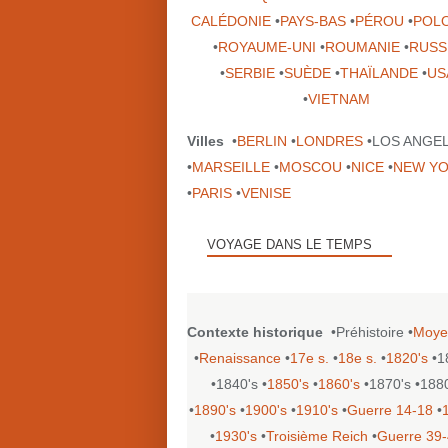
CALÉDONIE
•
PAYS-BAS
•
PÉROU
•
POL
•
ROYAUME-UNI
•
ROUMANIE
•
RUSS
•
SERBIE
•
SUÈDE
•
THAÏLANDE
•
US
•
VIETNAM
Villes
•
BERLIN
•
LONDRES
•LOS ANGE
•
MARSEILLE
•
MOSCOU
•
NICE
•
NEW Y
•
PARIS
•
VENISE
VOYAGE DANS LE TEMPS
Contexte historique
•Préhistoire •
Moye
•
Renaissance
•
17e s.
•
18e s.
•
1820's
•1
•1840's •
1850's
•
1860's
•1870's •188
•
1890's
•
1900's
•
1910's
•
Guerre 14-18
•
•
1930's
•
Troisième Reich
•
Guerre 39