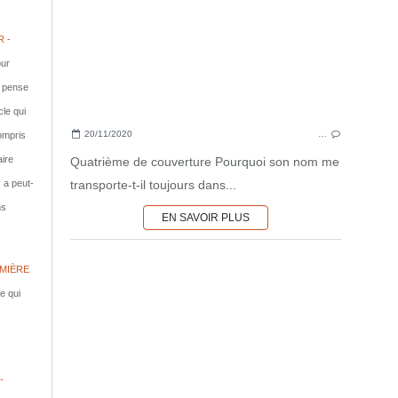
 -
ur
e pense
cle qui
20/11/2020
…
compris
aire
Quatrième de couverture Pourquoi son nom me
transporte-t-il toujours dans...
y a peut-
ns
EN SAVOIR PLUS
MIÈRE
le qui
-