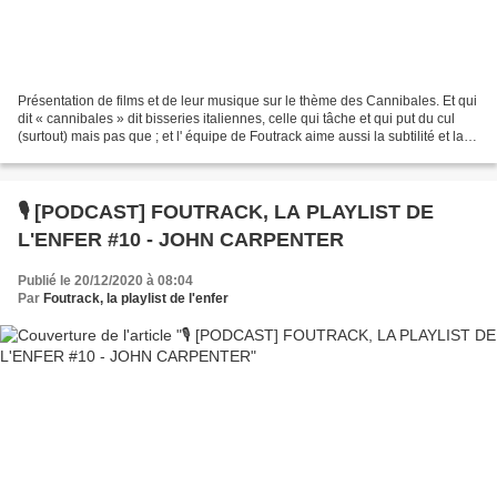
Présentation de films et de leur musique sur le thème des Cannibales. Et qui
dit « cannibales » dit bisseries italiennes, celle qui tâche et qui put du cul
(surtout) mais pas que ; et l' équipe de Foutrack aime aussi la subtilité et la
finesse...mais...
🎙️ [PODCAST] FOUTRACK, LA PLAYLIST DE
L'ENFER #10 - JOHN CARPENTER
Publié le 20/12/2020 à 08:04
Par
Foutrack, la playlist de l'enfer