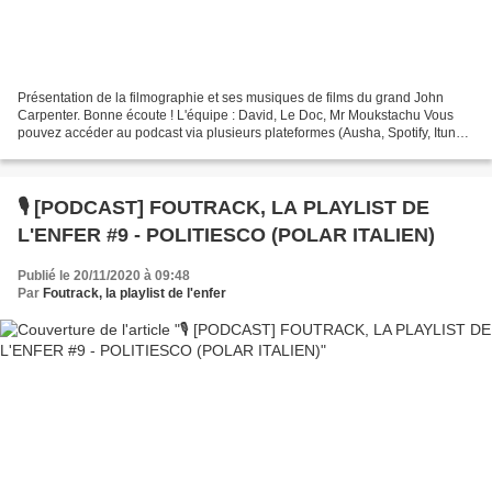
Présentation de la filmographie et ses musiques de films du grand John
Carpenter. Bonne écoute ! L'équipe : David, Le Doc, Mr Moukstachu Vous
pouvez accéder au podcast via plusieurs plateformes (Ausha, Spotify, Itune,
Google Podcast, BeanPod.) Ci-dessous...
🎙️ [PODCAST] FOUTRACK, LA PLAYLIST DE
L'ENFER #9 - POLITIESCO (POLAR ITALIEN)
Publié le 20/11/2020 à 09:48
Par
Foutrack, la playlist de l'enfer