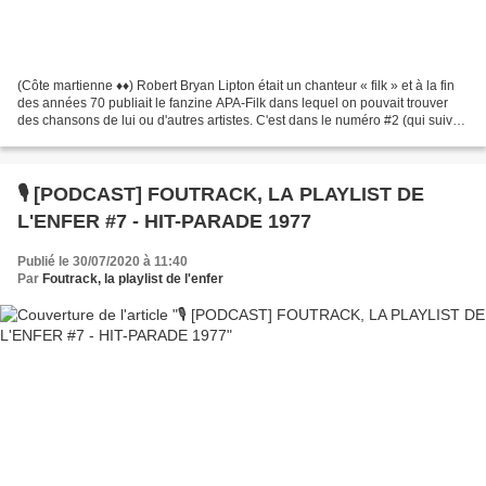
(Côte martienne ♦♦) Robert Bryan Lipton était un chanteur « filk » et à la fin
des années 70 publiait le fanzine APA-Filk dans lequel on pouvait trouver
des chansons de lui ou d'autres artistes. C'est dans le numéro #2 (qui suivait
la convention annuelle...
🎙️ [PODCAST] FOUTRACK, LA PLAYLIST DE
L'ENFER #7 - HIT-PARADE 1977
Publié le 30/07/2020 à 11:40
Par
Foutrack, la playlist de l'enfer