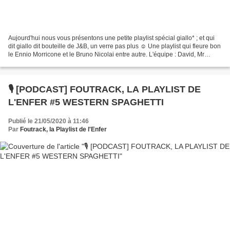
Aujourd'hui nous vous présentons une petite playlist spécial giallo* ; et qui
dit giallo dit bouteille de J&B, un verre pas plus ☺ Une playlist qui fleure bon
le Ennio Morricone et le Bruno Nicolai entre autre. L'équipe : David, Mr
Boukstachu L'invité...
🎙️ [PODCAST] FOUTRACK, LA PLAYLIST DE
L'ENFER #5 WESTERN SPAGHETTI
Publié le 21/05/2020 à 11:46
Par
Foutrack, la Playlist de l'Enfer