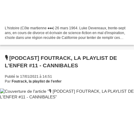
L'histoire (Côte martienne ♦♦♦) 26 mars 1964. Luke Devereaux, trente-sept
ans, en cours de divorce et écrivain de science-fiction en mal d'inspiration,
s'isole dans une région reculée de Californie pour tenter de remplir ces
pages blanches. Alors qu'il...
🎙️ [PODCAST] FOUTRACK, LA PLAYLIST DE
L'ENFER #11 - CANNIBALES
Publié le 17/01/2021 à 14:51
Par
Foutrack, la playlist de l'enfer