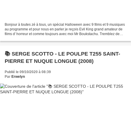
Bonjour à toutes zé à tous, un spécial Halloween avec 9 films et 9 musiques
au programme et pour nous en parler je reçois Evil King grand amateur de
films d' horreur et comme toujours avec moi Mr Boukstachu. Tremblez de
peuuuuuuuuur (mais pas trop, il...
📚 SERGE SCOTTO - LE POULPE T255 SAINT-
PIERRE ET NUQUE LONGUE (2008)
Publié le 09/10/2020 à 08:39
Par
Erwelyn