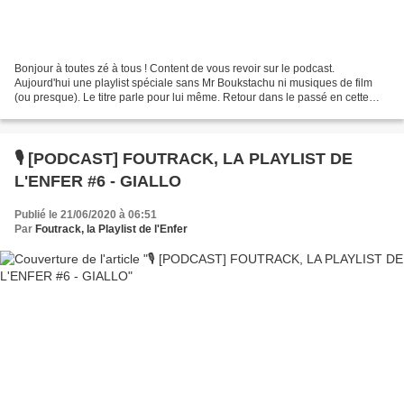
Bonjour à toutes zé à tous ! Content de vous revoir sur le podcast.
Aujourd'hui une playlist spéciale sans Mr Boukstachu ni musiques de film
(ou presque). Le titre parle pour lui même. Retour dans le passé en cette
année 1977 (très bon cru). On revisitera...
🎙️ [PODCAST] FOUTRACK, LA PLAYLIST DE
L'ENFER #6 - GIALLO
Publié le 21/06/2020 à 06:51
Par
Foutrack, la Playlist de l'Enfer