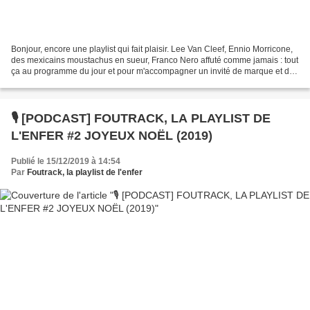
Bonjour, encore une playlist qui fait plaisir. Lee Van Cleef, Ennio Morricone,
des mexicains moustachus en sueur, Franco Nero affuté comme jamais : tout
ça au programme du jour et pour m'accompagner un invité de marque et de
prestige : Mr Boukstachu ou...
🎙️ [PODCAST] FOUTRACK, LA PLAYLIST DE
L'ENFER #2 JOYEUX NOËL (2019)
Publié le 15/12/2019 à 14:54
Par
Foutrack, la playlist de l'enfer