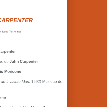
CARPENTER
roniques Terriennes)
arpenter
que de
John Carpenter
io Moricone
 an Invisible Man
, 1992) Musique de
nter