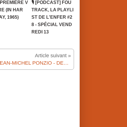
 PREMIÈRE V
🎙️ [PODCAST] FOU
RE (IN HAR
TRACK, LA PLAYLI
AY, 1965)
ST DE L'ENFER #2
8 - SPÉCIAL VEND
REDI 13
Article suivant »
💬 JEAN-MICHEL PONZIO - DERNIER EXIL (2007)