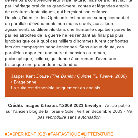
de temps à comprendre leur vraie nature, mais cela lui est facilité
par l'héritage oral de sa grand-mère, contes et légendes emplis
de créatures fantastiques, qui berçaient son enfance.
De plus, l'identité des Opritchniki est amenée subrepticement et
en parallèle d'évènements non moins cruels, aussi leurs
agissements se diluent-ils dans une humanité déjà bien pervertie
par les atrocités de la guerre ne les rendant au final pas plus
ignobles que ce à quoi des milliers d'hommes furent confrontés
lors des campagnes napoléoniennes. Sans aucun doute, ces
parallèles apportent une autre dimension au roman,
philosophique, celle-ci, qui donne à ce roman d'aventures
historique une profondeur inattendue.
Jasper Kent
Douze (The Danilov Quintet T1 Twelve, 2008
)
• Bragelonne
La suite est disponible uniquement en anglais
Crédits images & textes ©2009-2021 Erwelyn
- Article publié
sur l'ancien blog de la librairie Soleil Vert en décembre 2009 -
Ne
pas reproduire sans autorisation
#JASPER KENT (GB)
#FANTASTIQUE
#LITTÉRATURE