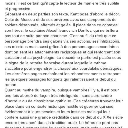
moins, il est certain qu'il capte le lecteur de manière très subtile
et progressive.
Séparant en deux parties son texte, Kent pose d'abord le décor.
Celui de Moscou et de ses environs avec ses campements de
soldats désabusés, affamés et gelés. Il place dans ce contexte
son héros, le capitaine Alexeï Ivanovitch Danilov, qui ne brillera
pas tout de suite par son charisme. C'est au fil du récit que ce
personnage prendra ses galons via ses actions, ses infiltrations,
ses missions mais aussi grâce à des personnages secondaires
dont on sent les attachements réciproques et qui renforcent son
caractère et sa psychologie. La deuxième partie est placée sous
le signe de la retraite française durant laquelle le rythme
s'accélère pour engendrer la chasse aux vourdalaks démasqués.
Les dernières pages enchaînent les rebondissements rattrapant
les quelques passages longuets qui ralentissaient le début du
roman.
Quant au mythe du vampire, puisque vampires il y a, il est pour
une fois abordé de façon très intelligente : sans surenchère
d'horreur ou de classicisme gothique. Ces créatures trouvent leur
place dans un contexte historique hostile et guerrier qui sied
évidemment à leurs besoins et leurs instincts mais qui leur
confère aussi une grande crédibilité dans ce début du XIXe siècle
encore très ancré dans la tradition orale. Le héros ne perd pas