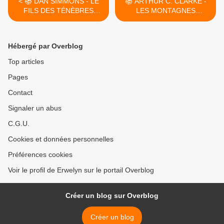
< 📚 DAN SIMMONS - LE
📚 ARTHUR C. CLARKE -
FILS DES TÉNÈBRES
LES MONTAGNES
(CHILDREN OF THE
HALLUCINOGÈNES (AT
NIGHT, 1992)
THE MOUNTAINS OF
MURKINESS, 1940) >
Hébergé par Overblog
Top articles
Pages
Contact
Signaler un abus
C.G.U.
Cookies et données personnelles
Préférences cookies
Voir le profil de Erwelyn sur le portail Overblog
Créer un blog sur Overblog
Créer un blog