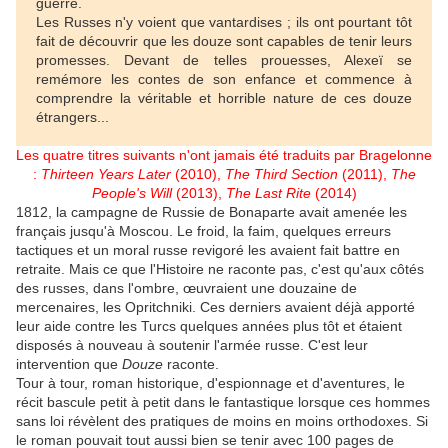
guerre.
Les Russes n'y voient que vantardises ; ils ont pourtant tôt
fait de découvrir que les douze sont capables de tenir leurs
promesses. Devant de telles prouesses, Alexeï se
remémore les contes de son enfance et commence à
comprendre la véritable et horrible nature de ces douze
étrangers...
Les quatre titres suivants n'ont jamais été traduits par Bragelonne
:
Thirteen Years Later
(2010),
The Third Section
(2011),
The
People's Will
(2013),
The Last Rite
(2014)
1812, la campagne de Russie de Bonaparte avait amenée les
français jusqu'à Moscou. Le froid, la faim, quelques erreurs
tactiques et un moral russe revigoré les avaient fait battre en
retraite. Mais ce que l'Histoire ne raconte pas, c'est qu'aux côtés
des russes, dans l'ombre, œuvraient une douzaine de
mercenaires, les Opritchniki. Ces derniers avaient déjà apporté
leur aide contre les Turcs quelques années plus tôt et étaient
disposés à nouveau à soutenir l'armée russe. C'est leur
intervention que
Douze
raconte.
Tour à tour, roman historique, d'espionnage et d'aventures, le
récit bascule petit à petit dans le fantastique lorsque ces hommes
sans loi révèlent des pratiques de moins en moins orthodoxes. Si
le roman pouvait tout aussi bien se tenir avec 100 pages de