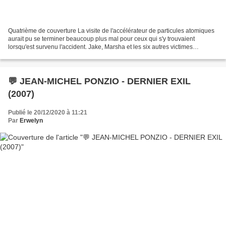
Quatrième de couverture La visite de l'accélérateur de particules atomiques
aurait pu se terminer beaucoup plus mal pour ceux qui s'y trouvaient
lorsqu'est survenu l'accident. Jake, Marsha et les six autres victimes
semblent s'en être tirés avec seulement...
💬 JEAN-MICHEL PONZIO - DERNIER EXIL
(2007)
Publié le 20/12/2020 à 11:21
Par
Erwelyn