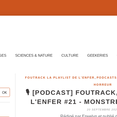
GES
SCIENCES & NATURE
CULTURE
GEEKERIES
,
FOUTRACK LA PLAYLIST DE L'ENFER
PODCASTS
HORREUR
🎙️ [PODCAST] FOUTRACK
L'ENFER #21 - MONST
20 SEPTEMBRE 202
Rédigé par Erwelyn et publié 