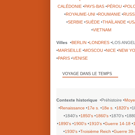
CALÉDONIE
•
PAYS-BAS
•
PÉROU
•
POL
•
ROYAUME-UNI
•
ROUMANIE
•
RUSS
•
SERBIE
•
SUÈDE
•
THAÏLANDE
•
US
•
VIETNAM
Villes
•
BERLIN
•
LONDRES
•LOS ANGE
•
MARSEILLE
•
MOSCOU
•
NICE
•
NEW Y
•
PARIS
•
VENISE
VOYAGE DANS LE TEMPS
Contexte historique
•Préhistoire •
Moye
•
Renaissance
•
17e s.
•
18e s.
•
1820's
•1
•1840's •
1850's
•
1860's
•1870's •188
•
1890's
•
1900's
•
1910's
•
Guerre 14-18
•
•
1930's
•
Troisième Reich
•
Guerre 39