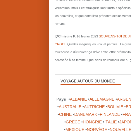
l'absence totale de maîtres comme Kuttner, Leiber ou
Williamson, mais il est vrai qu'ils sont surtout spécial
les nouvelles, et que cette liste présente exclusiveme
romans.
📋
Christine P.
16 février 2023
SOUVIENS-TOI DE J
CROCE
Quelles magnifiques voix et paroles ! La gra
faucheuse a dû trouver ça drôle cette lettre prémonito
adressée à sa femme. Quel sens de l'humour elle a ! ;
VOYAGE AUTOUR DU MONDE
Pays
•
ALBANIE
•
ALLEMAGNE
•
ARGEN
•
AUSTRALIE
•
AUTRICHE
•
BOLIVIE
•
BR
•
CHINE
•
DANEMARK
•
FINLANDE
•
FRA
•
GRÈCE
•
HONGRIE
•
ITALIE
•
JAPO
•
MEXIQUE
•
NORVÈGE
•
NOUVELLE