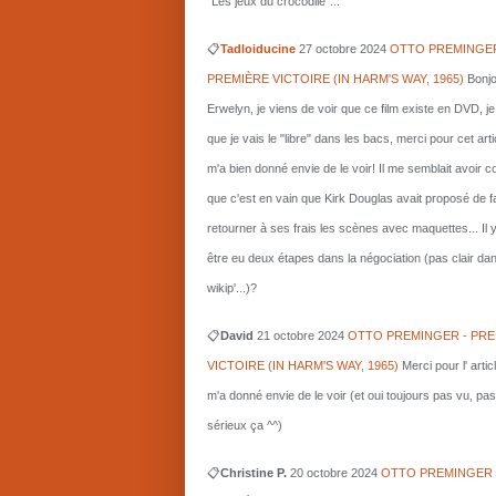
"Les jeux du crocodile"...
📋
Tadloiducine
27 octobre 2024
OTTO PREMINGER
PREMIÈRE VICTOIRE (IN HARM'S WAY, 1965)
Bonjo
Erwelyn, je viens de voir que ce film existe en DVD, j
que je vais le "libre" dans les bacs, merci pour cet arti
m'a bien donné envie de le voir! Il me semblait avoir 
que c'est en vain que Kirk Douglas avait proposé de f
retourner à ses frais les scènes avec maquettes... Il 
être eu deux étapes dans la négociation (pas clair da
wikip'...)?
📋
David
21 octobre 2024
OTTO PREMINGER - PRE
VICTOIRE (IN HARM'S WAY, 1965)
Merci pour l' artic
m'a donné envie de le voir (et oui toujours pas vu, pas
sérieux ça ^^)
📋
Christine P.
20 octobre 2024
OTTO PREMINGER 