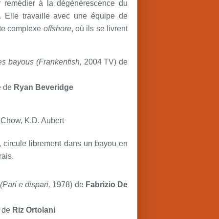
r remédier à la dégénérescence du
 Elle travaille avec une équipe de
aste complexe
offshore
, où ils se livrent
les bayous
(Frankenfish
,
2004 TV) de
e de
Ryan Beveridge
a Chow, K.D. Aubert
, circule librement dans un bayou en
rais.
(Pari e dispari,
1978) de
Fabrizio De
e de
Riz Ortolani