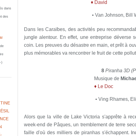
♦
David
isés dans
• Van Johnson, Bill
nt des
Dans les Caraïbes, des activités peu recommandable
jungle alentour. En effet, une entreprise déverse 
IM
coin. Les preuves du désastre en main, et prêt à ouv
nde
plus mémorables va rencontrer le fruit de cette pollut
ire
-)
8
Piranha 3D (P
Musique de
Micha
♦ Le Doc
• Ving Rhames, Eli
TINE
ÉSIL
Alors que la ville de Lake Victoria s'apprête à rece
NCE
week-end de Pâques, un tremblement de terre secoue
N
faille d'où des milliers de piranhas s'échappent. I
-