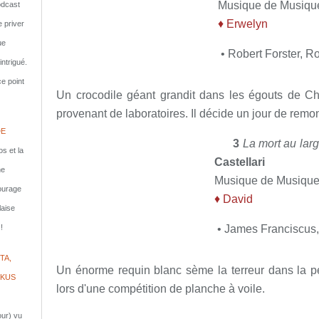
Musique de Musiqu
dcast
♦ Erwelyn
e priver
ue
• Robert Forster, R
ntrigué.
e point
Un crocodile géant grandit dans les égouts de Ch
provenant de laboratoires. Il décide un jour de remont
DE
3
La mort au lar
s et la
Castellari
ne
Musique de Musiqu
courage
♦
David
laise
• James Franciscus, 
!
TA,
Un énorme requin blanc sème la terreur dans la pe
IKUS
lors d'une compétition de planche à voile.
jour) vu