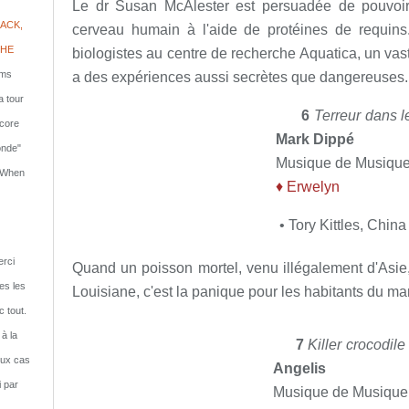
Le dr Susan McAlester est persuadée de pouvoi
ACK,
cerveau humain à l'aide de protéines de requins.
PHE
biologistes au centre de recherche Aquatica, un v
lms
a des expériences aussi secrètes que dangereuses.
a tour
6
Terreur dans 
ncore
Mark Dippé
onde"
Musique de Musiqu
: When
♦
Erwelyn
• Tory Kittles, Chin
rci
Quand un poisson mortel, venu illégalement d'Asie
tes les
Louisiane, c'est la panique pour les habitants du ma
c tout.
 à la
7
Killer crocodile 
eux cas
Angelis
i par
Musique de Musiqu