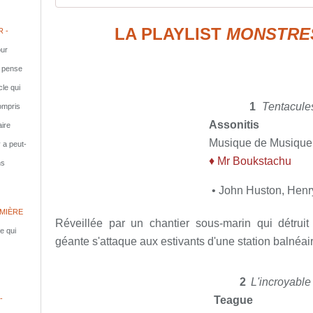
LA PLAYLIST
MONSTRE
 -
ur
e pense
cle qui
1
Tentacule
compris
Assonitis
aire
Musique de Musiqu
y a peut-
♦ Mr Boukstachu
ns
• John Huston, Henr
MIÈRE
Réveillée par un chantier sous-marin qui détruit 
le qui
géante s'attaque aux estivants d'une station balnéair
2
L'incroyable
Teague
-