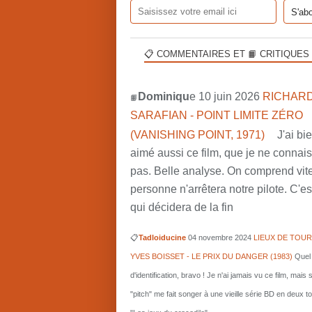
📋 COMMENTAIRES ET 📙 CRITIQUES
Dominiqu
e 10 juin 2026
RICHARD
📙
SARAFIAN - POINT LIMITE ZÉRO
(VANISHING POINT, 1971)
J'ai bi
aimé aussi ce film, que je ne connai
pas. Belle analyse. On comprend vit
personne n'arrêtera notre pilote. C'est
qui décidera de la fin
📋
Tadloiducine
04 novembre 2024
LIEUX DE TOUR
YVES BOISSET - LE PRIX DU DANGER (1983)
Quel 
d'identification, bravo ! Je n'ai jamais vu ce film, mais 
"pitch" me fait songer à une vieille série BD en deux 