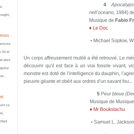
4
Apocalyps
la
nell'oceano
, 1984) d
rroughs,
Musique de
Fabio Fr
♦ Le Doc
RNAS -
• Michael Sopkiw, Wi
 encore,
s 50 et
Un corps affreusement mutilé a été retrouvé. Le méde
it alors
découvrir qu'il est face à un vrai fossile vivant, 
ongueur
monstre est doté de l'intelligence du dauphin, l'agre
ne...
pieuvre géante et obéit aux ordres d'un savant fou...
5
Peur bleue
(Dee
ME
Musique de Musiqu
vert ce
♦ Mr Boukstachu
me,
• Samuel L. Jackson
nfant