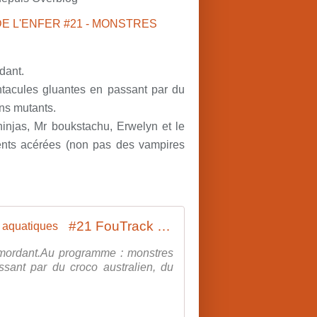
dant.
tacules gluantes en passant par du
ons mutants.
njas, Mr boukstachu, Erwelyn et le
ents acérées (non pas des vampires
#21 FouTrack La Playlist De L' Enfer / Monstres aquatiques
 mordant.Au programme : monstres
ssant par du croco australien, du