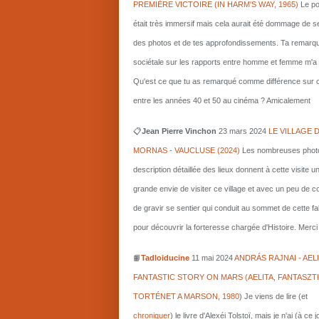
PREMIÈRE VICTOIRE (IN HARM'S WAY, 1965)
Le po
était très immersif mais cela aurait été dommage de s
des photos et de tes approfondissements. Ta remarq
sociétale sur les rapports entre homme et femme m'a i
Qu'est ce que tu as remarqué comme différence sur c
entre les années 40 et 50 au cinéma ? Amicalement
📋
Jean Pierre Vinchon
23 mars 2024
LE VILLAGE 
MORNAS - VAUCLUSE (2024)
Les nombreuses photo
description détaillée des lieux donnent à cette visite u
grande envie de visiter ce village et avec un peu de 
de gravir se sentier qui conduit au sommet de cette fa
pour découvrir la forteresse chargée d'Histoire. Merci 
📙
Tadloiducine
11 mai 2024
ANDRÁS RAJNAI - AELI
FANTASTIC STORY ON MARS (AELITA, FANTASZT
TORTÉNET A MARSON, 1980
)
Je viens de lire (et
chroniquer
) le livre d'Alexéi Tolstoï, mais je n'ai (à ce 