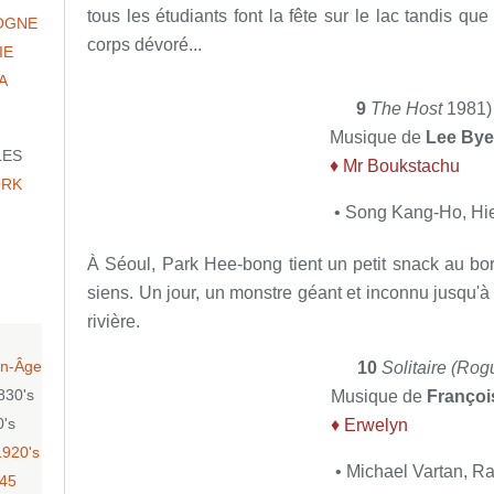
tous les étudiants font la fête sur le lac tandis que
OGNE
corps dévoré...
IE
A
9
The Host
1981)
Musique de
Lee By
LES
♦ Mr Boukstachu
ORK
• Song Kang-Ho, Hie
À Séoul, Park Hee-bong tient un petit snack au bord
siens. Un jour, un monstre géant et inconnu jusqu'à 
rivière.
n-Âge
10
Solitaire (Rog
830's
Musique de
Françoi
0's
♦ Erwelyn
1920's
• Michael Vartan, R
-45