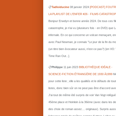
📋
Tadloiducine
08 janvier 2024
[PODCAST] FOUTR
LA PLAYLIST DE L'ENFER #26 - FILMS CATASTRO
Bonjour Erwelyn et bonne année 2024. De tous ces fi
catastrophe, je n'ai vu (plusieurs fois - en DVD) que L
infernale. En ce qui concerne un volcan menaçant, e
avec Paul Newman, je connais "Le jour de la fin du m
(un titre bien évocateur aussi, n'est-ce pas?) [en VO
Time Ran Out...].
📋
Philippe
11 juin 2023
BIBLIOTHÈQUE IDÉALE -
SCIENCE-FICTION ÉTRANGÈRE DE 1930 À1999
Me
pour cette liste ; elle a les qualités et le défauts de tou
listes, donc bien sûr on ne peut pas être d'accord ave
J'ai tout de même été surpris de voir Van Vogt relégué
45ème place et Heinlein à la 36ème (avec dans les d
des choix de roman assez.... originaux). Surpris auss