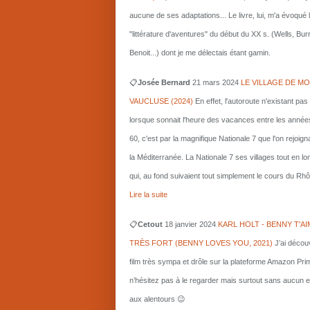
aucune de ses adaptations... Le livre, lui, m'a évoqué 
"littérature d'aventures" du début du XX s. (Wells, Bu
Benoit...) dont je me délectais étant gamin.
📋
Josée Bernard
21 mars
2024
LE VILLAGE DE MO
VAUCLUSE (2024)
En effet, l'autoroute n'existant pas
lorsque sonnait l'heure des vacances entre les année
60, c'est par la magnifique Nationale 7 que l'on rejoigna
la Méditerranée. La Nationale 7 ses villages tout en l
qui, au fond suivaient tout simplement le cours du Rhô
Lire la suite
📋
Cetout
18 janvier 2024
KARL HOLT - BENNY T'AI
TRÈS FORT (BENNY LOVES YOU, 2021)
J’ai décou
film très sympa et drôle sur la plateforme Amazon Pri
n’hésitez pas à le regarder mais surtout sans aucun e
aux alentours 😉