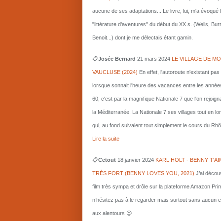
aucune de ses adaptations... Le livre, lui, m'a évoqué 
"littérature d'aventures" du début du XX s. (Wells, Bu
Benoit...) dont je me délectais étant gamin.
📋
Josée Bernard
21 mars
2024
LE VILLAGE DE MO
VAUCLUSE (2024)
En effet, l'autoroute n'existant pas
lorsque sonnait l'heure des vacances entre les année
60, c'est par la magnifique Nationale 7 que l'on rejoigna
la Méditerranée. La Nationale 7 ses villages tout en l
qui, au fond suivaient tout simplement le cours du Rhô
Lire la suite
📋
Cetout
18 janvier 2024
KARL HOLT - BENNY T'AI
TRÈS FORT (BENNY LOVES YOU, 2021)
J’ai décou
film très sympa et drôle sur la plateforme Amazon Pri
n’hésitez pas à le regarder mais surtout sans aucun e
aux alentours 😉