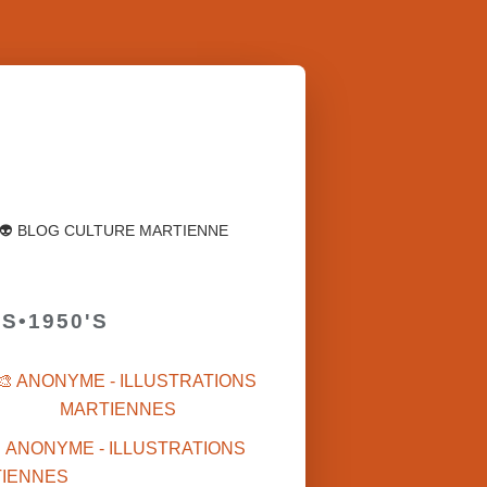
👽 BLOG CULTURE MARTIENNE
S•1950'S
🎨 ANONYME - ILLUSTRATIONS
MARTIENNES
POUL ANDERSON (US)
1950'S
MARS•I