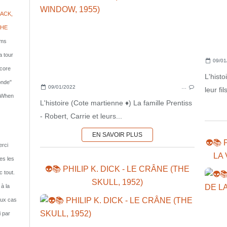
ACK,
PHE
lms
a tour
09/01
ncore
L'hist
onde"
09/01/2022
…
leur f
: When
L'histoire (Cote martienne ♦) La famille Prentiss
- Robert, Carrie et leurs...
EN SAVOIR PLUS
👽📚 
rci
LA 
tes les
👽📚 PHILIP K. DICK - LE CRÂNE (THE
c tout.
SKULL, 1952)
 à la
eux cas
i par