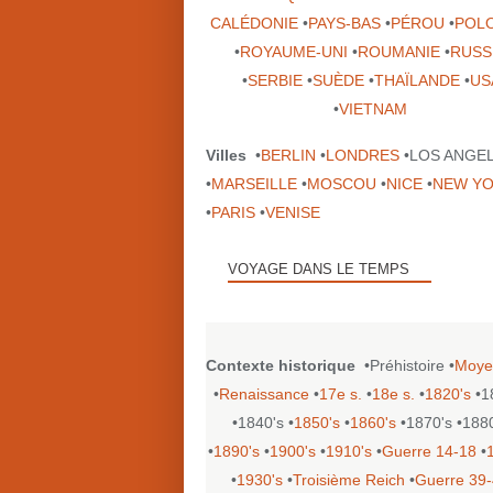
CALÉDONIE
•
PAYS-BAS
•
PÉROU
•
POL
•
ROYAUME-UNI
•
ROUMANIE
•
RUSS
•
SERBIE
•
SUÈDE
•
THAÏLANDE
•
US
•
VIETNAM
Villes
•
BERLIN
•
LONDRES
•LOS ANGE
•
MARSEILLE
•
MOSCOU
•
NICE
•
NEW Y
•
PARIS
•
VENISE
VOYAGE DANS LE TEMPS
Contexte historique
•Préhistoire •
Moye
•
Renaissance
•
17e s.
•
18e s.
•
1820's
•1
•1840's •
1850's
•
1860's
•1870's •188
•
1890's
•
1900's
•
1910's
•
Guerre 14-18
•
•
1930's
•
Troisième Reich
•
Guerre 39