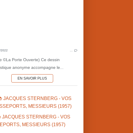
LITTÉRATURE AMÉRICAINE
COTE MARTIENNE ♦
DESSIN
MARS•1950'S
DESCRIPTIONS MARTIENNES
CULTU
MARS•NOUVELLES
SCI
CULTURE MARTIENNE
I
/2022
…
e ©La Porte Ouverte) Ce dessin
stique anonyme accompagne le...
EN SAVOIR PLUS
📚 JACQUES STERNBERG - VOS
SSEPORTS, MESSIEURS (1957)
JACQUES ST
JACQUES STERNBERG (BE)