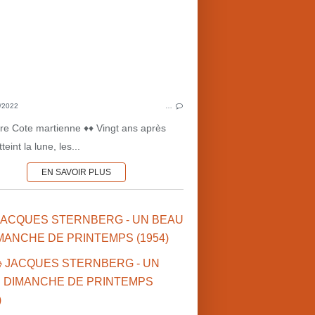
1950'S
LITTÉ
NOUVELLES
SCIENCE-FICTION
SCI
CULTURE MARTIENNE
CULTU
COTE MARTIENNE ♦♦
MAR
MARS•1950'S
/2022
…
MARS•NOUVELLES
oire Cote martienne ♦♦ Vingt ans après
teint la lune, les...
EN SAVOIR PLUS
 JACQUES STERNBERG - UN BEAU
MANCHE DE PRINTEMPS (1954)
JACQUES ST
ILLIAM CAMERON MENZIES (US)