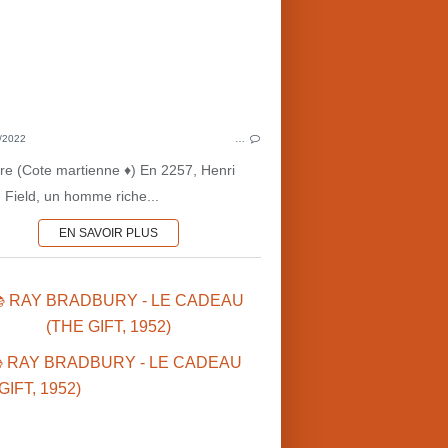
1950'S
LITTÉRATUR
LITTÉRATURE AMÉRICAINE
NOUVELLES
CULTU
CULTURE MARTIENNE
COTE
COTE MARTIENNE ♦♦♦
/2022
…
MARS•1950'S
MAR
oire (Cote martienne ♦) En 2257, Henri
MARS•NOUVELLES
m Field, un homme riche...
EN SAVOIR PLUS
📚 RAY BRADBURY - LE CADEAU
(THE GIFT, 1952)
RAY B
RAY BRADBURY (US)
LITTÉRATUR