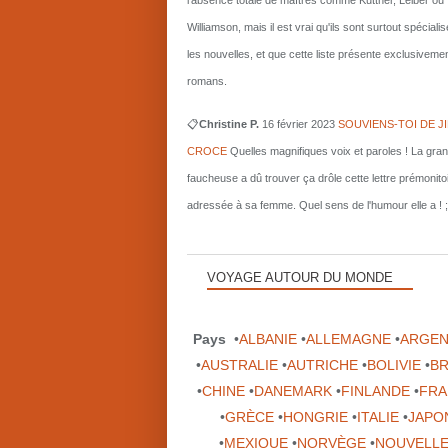
l'absence totale de maîtres comme Kuttner, Leiber ou
Williamson, mais il est vrai qu'ils sont surtout spécial
les nouvelles, et que cette liste présente exclusiveme
romans.
📋
Christine P.
16 février 2023
SOUVIENS-TOI DE J
CROCE
Quelles magnifiques voix et paroles ! La gra
faucheuse a dû trouver ça drôle cette lettre prémonito
adressée à sa femme. Quel sens de l'humour elle a ! ;
VOYAGE AUTOUR DU MONDE
Pays
•
ALBANIE
•
ALLEMAGNE
•
ARGEN
•
AUSTRALIE
•
AUTRICHE
•
BOLIVIE
•
BR
•
CHINE
•
DANEMARK
•
FINLANDE
•
FRA
•
GRÈCE
•
HONGRIE
•
ITALIE
•
JAPO
•
MEXIQUE
•
NORVÈGE
•
NOUVELLE