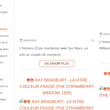
la
rroughs,
RNAS -
23/01
 encore,
20/01/2022
…
L'hist
s 50 et
L'histoire (Cote martienne ♦♦♦) Sur Mars, on
Willia
it alors
suit un couple de martiens...
ongueur
ne...
EN SAVOIR PLUS
👽
👽📚 RAY BRADBURY - LA VITRE
ME
COULEUR FRAISE (THE STRAWBERRY
vert ce
WINDOW, 1955)
me,
nfant