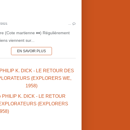
1950'S
SCI
LITTÉRATURE AMÉRICAINE
CULTU
NOUVELLES
COTE 
/2021
…
SCIENCE-FICTION
oire (Cote martienne ♦♦) Régulièrement
CULTURE MARTIENNE
riens viennent sur...
COTE MARTIENNE ♦
EN SAVOIR PLUS
 PHILIP K. DICK - LE RETOUR DES
PLORATEURS (EXPLORERS WE,
1958)
PHIL
CULTURE MARTIENNE
MARS•NOUVELLES
LITTÉRATUR
PHILIP K. DICK (US)
MARS•1950'S
CULTU