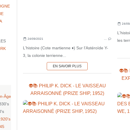
OGNE
IE
A
24/09
L'hist
24/09/2021
…
les ter
LES
L'histoire (Cote martienne ♦) Sur l'Astéroïde Y-
ORK
3, la colonie terrienne...
EN SAVOIR PLUS
👽📚
EX
👽📚 PHILIP K. DICK - LE VAISSEAU
ARRAISONNÉ (PRIZE SHIP, 1952)
n-Âge
830's
0's
1920's
-45