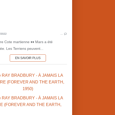
1950'S
SCI
CINÉMA AMÉRICAIN
CULTU
SCIENCE-FICTION
INVASIONS
MAR
CULTURE MARTIENNE
COTE 
/2022
…
COTE MARTIENNE ♦♦
MARS•VI
oire Cote martienne ♦♦ Mars a été
MARS•1950'S
ée. Les Terriens peuvent...
MARS•CINÉMA
EN SAVOIR PLUS
 RAY BRADBURY - À JAMAIS LA
RE (FOREVER AND THE EARTH,
1950)
♥ C
♥ COUP DE COEUR
RAY B
RAY BRADBURY (US)