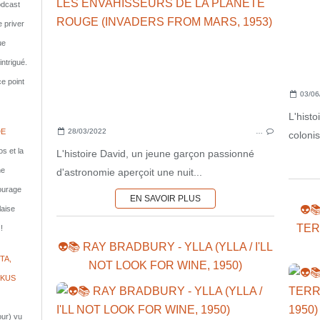
dcast
e priver
ue
ntrigué.
e point
03/06
L'hist
28/03/2022
…
DE
colonis
s et la
L'histoire David, un jeune garçon passionné
ne
d'astronomie aperçoit une nuit...
courage
EN SAVOIR PLUS
👽
laise
TER
!
👽📚 RAY BRADBURY - YLLA (YLLA / I'LL
TA,
NOT LOOK FOR WINE, 1950)
IKUS
jour) vu