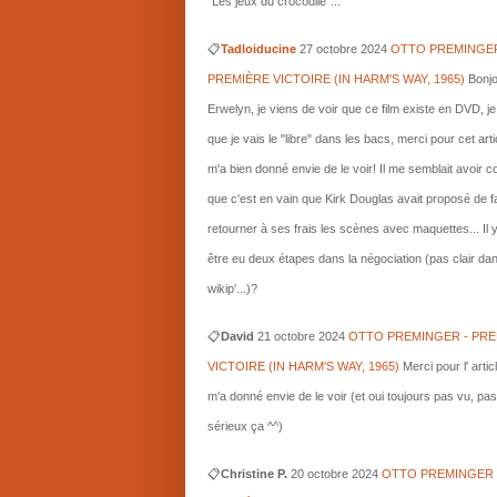
"Les jeux du crocodile"...
📋
Tadloiducine
27 octobre 2024
OTTO PREMINGER
PREMIÈRE VICTOIRE (IN HARM'S WAY, 1965)
Bonjo
Erwelyn, je viens de voir que ce film existe en DVD, j
que je vais le "libre" dans les bacs, merci pour cet arti
m'a bien donné envie de le voir! Il me semblait avoir 
que c'est en vain que Kirk Douglas avait proposé de f
retourner à ses frais les scènes avec maquettes... Il 
être eu deux étapes dans la négociation (pas clair da
wikip'...)?
📋
David
21 octobre 2024
OTTO PREMINGER - PRE
VICTOIRE (IN HARM'S WAY, 1965)
Merci pour l' artic
m'a donné envie de le voir (et oui toujours pas vu, pas
sérieux ça ^^)
📋
Christine P.
20 octobre 2024
OTTO PREMINGER 