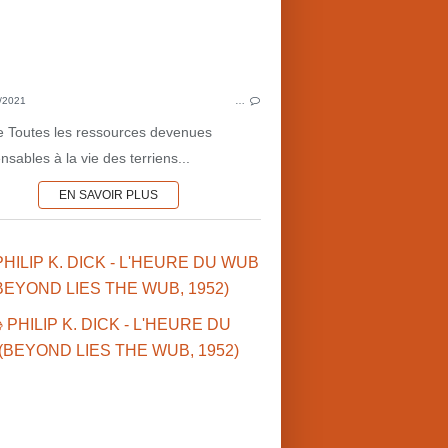
LITTÉRATURE AMÉRICAINE
NOUVELLES
SCI
SCIENCE-FICTION
CULTU
CULTURE MARTIENNE
COTE
/2021
…
COTE MARTIENNE ♦
re Toutes les ressources devenues
MARS•1950'S
nsables à la vie des terriens...
MARS•NOUVELLES
EN SAVOIR PLUS
PHILIP K. DICK - L'HEURE DU WUB
BEYOND LIES THE WUB, 1952)
♥ C
PHIL
PSYCHOLOGIE
PLANET OPERA
LITTÉRATUR
PHILIP K. DICK (US)