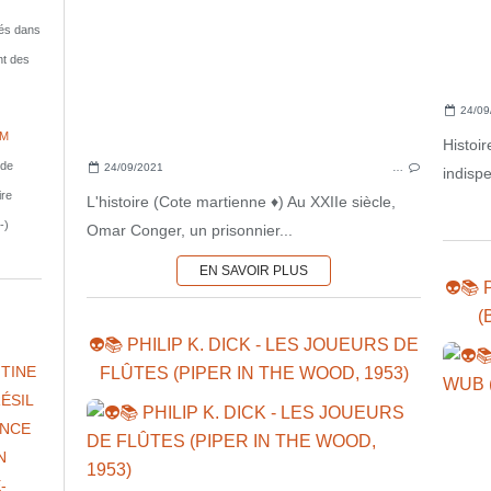
isés dans
nt des
24/09
IM
Histoi
nde
24/09/2021
…
indispe
ire
L'histoire (Cote martienne ♦) Au XXIIe siècle,
-)
Omar Conger, un prisonnier...
EN SAVOIR PLUS
👽📚 
(
👽📚 PHILIP K. DICK - LES JOUEURS DE
TINE
FLÛTES (PIPER IN THE WOOD, 1953)
ÉSIL
NCE
N
-