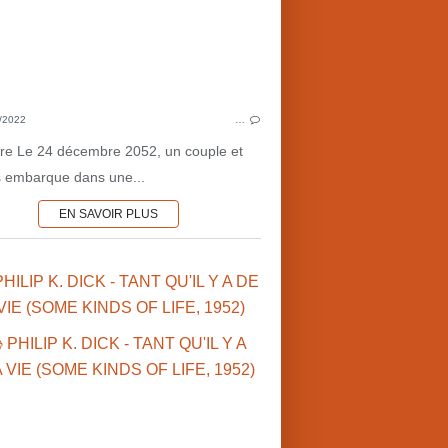
1950'S
LITTÉRATURE AMÉRICAINE
CULTU
NOUVELLES
CULTURE MARTIENNE
MAR
COTE MARTIENNE ♦
/2022
…
MARS•1950'S
REN 
oire Le 24 décembre 2052, un couple et
MARS•NOUVELLES
ils embarque dans une...
SCIENCE-FICTION
EN SAVOIR PLUS
PHILIP K. DICK - TANT QU'IL Y A DE
VIE (SOME KINDS OF LIFE, 1952)
♥ C
PHIL
PHILIP K. DICK (US)
1950'S
LITTÉRATUR