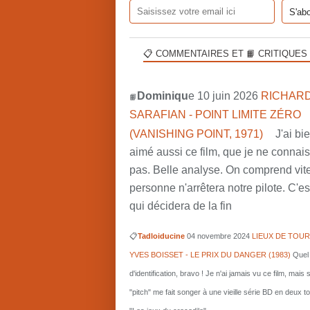
📋 COMMENTAIRES ET 📙 CRITIQUES
Dominiqu
e 10 juin 2026
RICHARD
📙
SARAFIAN - POINT LIMITE ZÉRO
(VANISHING POINT, 1971)
J'ai bi
aimé aussi ce film, que je ne connai
pas. Belle analyse. On comprend vit
personne n'arrêtera notre pilote. C'est
qui décidera de la fin
📋
Tadloiducine
04 novembre 2024
LIEUX DE TOUR
YVES BOISSET - LE PRIX DU DANGER (1983)
Quel 
d'identification, bravo ! Je n'ai jamais vu ce film, mais 
"pitch" me fait songer à une vieille série BD en deux 