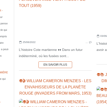
 -
ur
e pense
cle qui
03/06
compris
25/06/2022
…
aire
L'hist
L'histoire Cote martienne ♦♦ Dans un futur
avoir at
y a peut-
indéterminé, où les fusées sont...
ns
EN SAVOIR PLUS
MIÈRE
👽📚
le qui
👽🎬 WILLIAM CAMERON MENZIES - LES
DI
ENVAHISSEURS DE LA PLANÈTE
ROUGE (INVADERS FROM MARS, 1953)
-
W