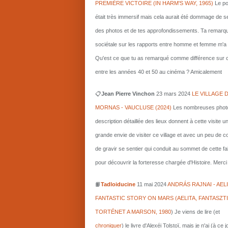
PREMIÈRE VICTOIRE (IN HARM'S WAY, 1965)
Le po
était très immersif mais cela aurait été dommage de s
des photos et de tes approfondissements. Ta remarq
sociétale sur les rapports entre homme et femme m'a i
Qu'est ce que tu as remarqué comme différence sur c
entre les années 40 et 50 au cinéma ? Amicalement
📋
Jean Pierre Vinchon
23 mars 2024
LE VILLAGE 
MORNAS - VAUCLUSE (2024)
Les nombreuses photo
description détaillée des lieux donnent à cette visite u
grande envie de visiter ce village et avec un peu de 
de gravir se sentier qui conduit au sommet de cette fa
pour découvrir la forteresse chargée d'Histoire. Merci 
📙
Tadloiducine
11 mai 2024
ANDRÁS RAJNAI - AELI
FANTASTIC STORY ON MARS (AELITA, FANTASZT
TORTÉNET A MARSON, 1980
)
Je viens de lire (et
chroniquer
) le livre d'Alexéi Tolstoï, mais je n'ai (à ce 