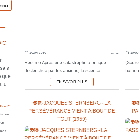
 C.
10/04/2026
…
10/09
en
Résumé Après une catastrophe atomique
(Sourc
ssais
déclenchée par les anciens, la science...
humori
e que
EN SAVOIR PLUS
 lui
👽📚 JACQUES STERNBERG - LA
👽
NAGE :
PERSÉVÉRANCE VIENT À BOUT DE
PA
travail
TOUT (1959)
son
tomes,