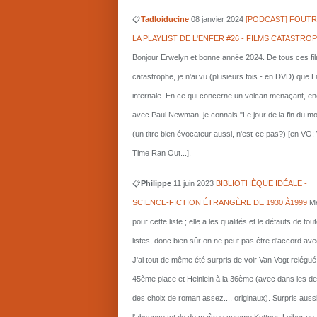
📋
Tadloiducine
08 janvier 2024
[PODCAST] FOUTR
LA PLAYLIST DE L'ENFER #26 - FILMS CATASTRO
Bonjour Erwelyn et bonne année 2024. De tous ces fi
catastrophe, je n'ai vu (plusieurs fois - en DVD) que L
infernale. En ce qui concerne un volcan menaçant, e
avec Paul Newman, je connais "Le jour de la fin du m
(un titre bien évocateur aussi, n'est-ce pas?) [en VO
Time Ran Out...].
📋
Philippe
11 juin 2023
BIBLIOTHÈQUE IDÉALE -
SCIENCE-FICTION ÉTRANGÈRE DE 1930 À1999
Me
pour cette liste ; elle a les qualités et le défauts de tou
listes, donc bien sûr on ne peut pas être d'accord ave
J'ai tout de même été surpris de voir Van Vogt relégué
45ème place et Heinlein à la 36ème (avec dans les d
des choix de roman assez.... originaux). Surpris auss